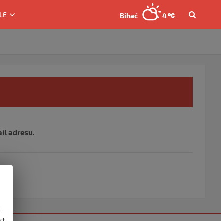
LE
Bihać
4
ail adresu.
e
st