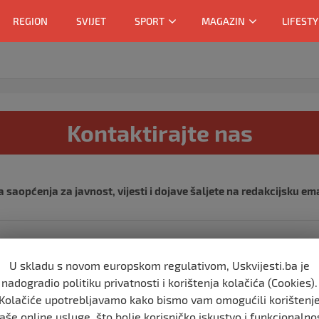
REGION
SVIJET
SPORT
MAGAZIN
LIFESTY
Kontaktirajte nas
saopćenja za javnost, vijesti i dojave šaljete na redakcijsku em
redakcija@uskvijesti.ba
U skladu s novom europskom regulativom, Uskvijesti.ba je
nadogradio politiku privatnosti i korištenja kolačića (Cookies).
Kolačiće upotrebljavamo kako bismo vam omogućili korištenj
aše online usluge, što bolje korisničko iskustvo i funkcionalno