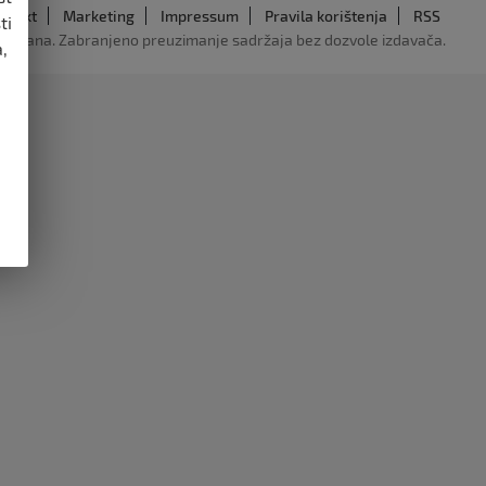
ntakt
Marketing
Impressum
Pravila korištenja
RSS
ti
adržana. Zabranjeno preuzimanje sadržaja bez dozvole izdavača.
,