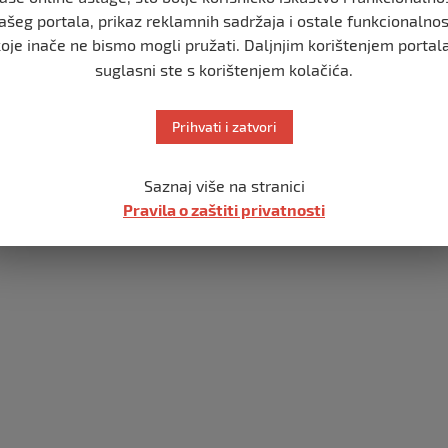
Ko
ašeg portala, prikaz reklamnih sadržaja i ostale funkcionalnos
Sva prava z
koje inače ne bismo mogli pružati. Daljnjim korištenjem portala
suglasni ste s korištenjem kolačića.
Prihvati i zatvori
Saznaj više na stranici
Pravila o zaštiti privatnosti