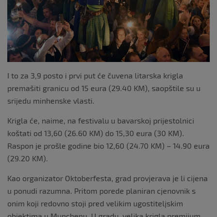
I to za 3,9 posto i prvi put će čuvena litarska krigla
premašiti granicu od 15 eura (29.40 KM), saopštile su u
srijedu minhenske vlasti.
Krigla će, naime, na festivalu u bavarskoj prijestolnici
koštati od 13,60 (26.60 KM) do 15,30 eura (30 KM).
Raspon je prošle godine bio 12,60 (24.70 KM) – 14.90 eura
(29.20 KM).
Kao organizator Oktoberfesta, grad provjerava je li cijena
u ponudi razumna. Pritom porede planiran cjenovnik s
onim koji redovno stoji pred velikim ugostiteljskim
objektima u Munchenu. U gradu, velika krigla premijum