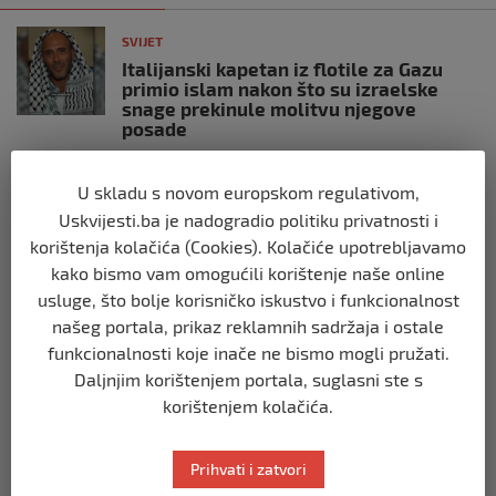
SVIJET
Italijanski kapetan iz flotile za Gazu
primio islam nakon što su izraelske
snage prekinule molitvu njegove
posade
prije 10 mjeseci
U skladu s novom europskom regulativom,
SVIJET
Uskvijesti.ba je nadogradio politiku privatnosti i
Brod “Mikeno” probio izraelsku blokadu
korištenja kolačića (Cookies). Kolačiće upotrebljavamo
i uplovio u Gazu – kapetan iz Sarajeva
kako bismo vam omogućili korištenje naše online
vijori zastavu BiH
usluge, što bolje korisničko iskustvo i funkcionalnost
prije 10 mjeseci
našeg portala, prikaz reklamnih sadržaja i ostale
funkcionalnosti koje inače ne bismo mogli pružati.
SVIJET
Daljnjim korištenjem portala, suglasni ste s
Opsadno stanje u Münchenu, odjeknulo
korištenjem kolačića.
nekoliko eksplozija: Ima žrtava,
policijske snage na terenu
prije 10 mjeseci
Prihvati i zatvori