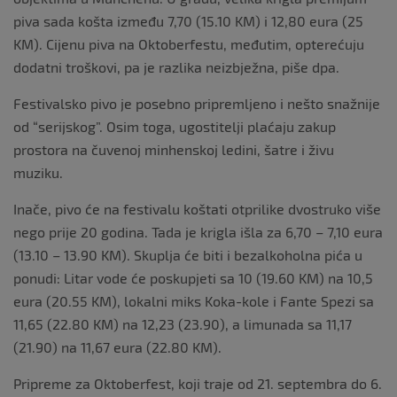
piva sada košta između 7,70 (15.10 KM) i 12,80 eura (25
KM). Cijenu piva na Oktoberfestu, međutim, opterećuju
dodatni troškovi, pa je razlika neizbježna, piše dpa.
Festivalsko pivo je posebno pripremljeno i nešto snažnije
od “serijskog”. Osim toga, ugostitelji plaćaju zakup
prostora na čuvenoj minhenskoj ledini, šatre i živu
muziku.
Inače, pivo će na festivalu koštati otprilike dvostruko više
nego prije 20 godina. Tada je krigla išla za 6,70 – 7,10 eura
(13.10 – 13.90 KM). Skuplja će biti i bezalkoholna pića u
ponudi: Litar vode će poskupjeti sa 10 (19.60 KM) na 10,5
eura (20.55 KM), lokalni miks Koka-kole i Fante Spezi sa
11,65 (22.80 KM) na 12,23 (23.90), a limunada sa 11,17
(21.90) na 11,67 eura (22.80 KM).
Pripreme za Oktoberfest, koji traje od 21. septembra do 6.