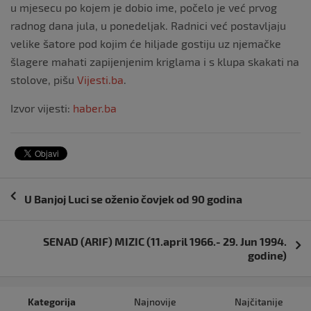
u mjesecu po kojem je dobio ime, počelo je već prvog
radnog dana jula, u ponedeljak. Radnici već postavljaju
velike šatore pod kojim će hiljade gostiju uz njemačke
šlagere mahati zapijenjenim kriglama i s klupa skakati na
stolove, pišu
Vijesti.ba
.
Izvor vijesti:
haber.ba
Navigacija
U Banjoj Luci se oženio čovjek od 90 godina
objava
SENAD (ARIF) MIZIC (11.april 1966.- 29. Jun 1994.
godine)
Kategorija
Najnovije
Najčitanije