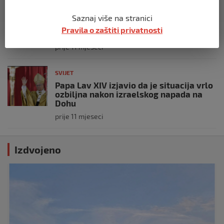
SVIJET
Saznaj više na stranici
Putin: Spremni smo vojno uzvratiti
Pravila o zaštiti privatnosti
Zapadu
prije 11 mjeseci
SVIJET
Papa Lav XIV izjavio da je situacija vrlo
ozbiljna nakon izraelskog napada na
Dohu
prije 11 mjeseci
Izdvojeno