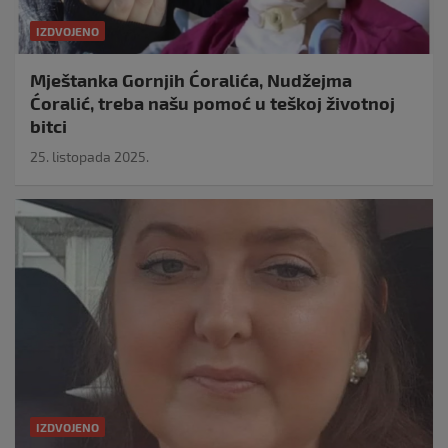
IZDVOJENO
Mještanka Gornjih Ćoralića, Nudžejma
Ćoralić, treba našu pomoć u teškoj životnoj
bitci
25. listopada 2025.
IZDVOJENO