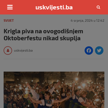
uskvijesti.ba
Skip
to
SVIJET
4 srpnja, 2024 u 12:42
content
Krigla piva na ovogodišnjem
Oktoberfestu nikad skuplja
F
T
uskvijesti.ba
a
c
i
e
e
b
o
o
k