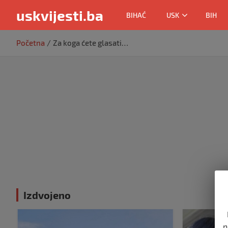
uskvijesti.ba
BIHAĆ
USK
BIH
Skip
Početna
Za koga ćete glasati…
to
content
Izdvojeno
n