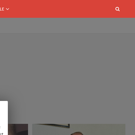
LE
e
st