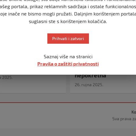
ašeg portala, prikaz reklamnih sadržaja i ostale funkcionalnos
koje inače ne bismo mogli pružati. Daljnjim korištenjem portala
suglasni ste s korištenjem kolačića.
Prihvati i zatvori
IZDVOJENO
a Gornjih Ćoralića,
Sakuplja se novac za N
Saznaj više na stranici
 Ćoralić, treba našu
koja je, zbog reumato
Pravila o zaštiti privatnosti
teškoj životnoj bitci
artritisa, od nedavno
nepokretna
a 2025.
26. rujna 2025.
Ko
Sva prava z