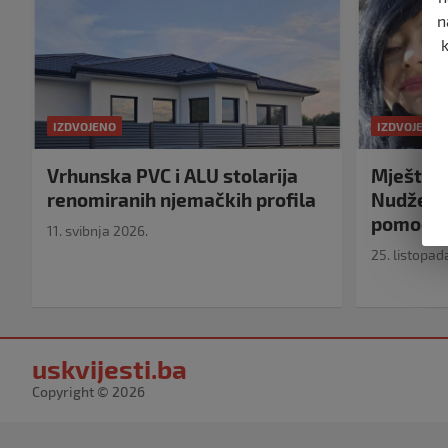
n
IZDVOJENO
IZDVOJENO
Vrhunska PVC i ALU stolarija
Mještank
renomiranih njemačkih profila
Nudžejma
pomoć u 
11. svibnja 2026.
25. listopad
uskvijesti.ba
Copyright © 2026