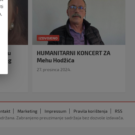
ti
,
IZDVOJENO
eiru
HUMANITARNI KONCERT ZA
idnog
Mehu Hodžića
27. prosinca 2024.
ntakt
Marketing
Impressum
Pravila korištenja
RSS
adržana. Zabranjeno preuzimanje sadržaja bez dozvole izdavača.