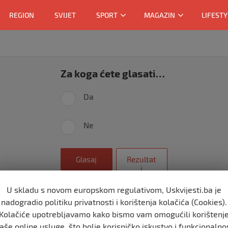
REGION
SVIJET
SPORT
MAGAZIN
LIFESTY
Za koga ćete glasati…
Da
Ne
Glasaj
Rezultat
i
U skladu s novom europskom regulativom, Uskvijesti.ba je
nadogradio politiku privatnosti i korištenja kolačića (Cookies).
Kolačiće upotrebljavamo kako bismo vam omogućili korištenj
aše online usluge, što bolje korisničko iskustvo i funkcionalno