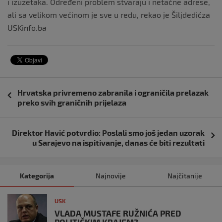
i izuzetaka. Određeni problem stvaraju i netačne adrese,
ali sa velikom većinom je sve u redu, rekao je Šiljdedićza
USKinfo.ba
Navigacija
Hrvatska privremeno zabranila i ograničila prelazak
objava
preko svih graničnih prijelaza
Direktor Havić potvrdio: Poslali smo još jedan uzorak
u Sarajevo na ispitivanje, danas će biti rezultati
Kategorija
Najnovije
Najčitanije
USK
VLADA MUSTAFE RUŽNIĆA PRED
POLITIČKIM KRAJEM?