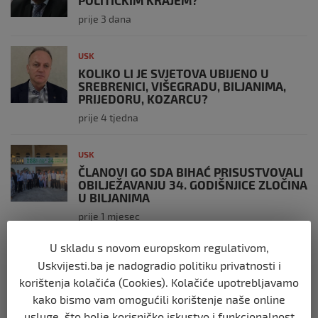
prije 3 dana
USK
KOLIKO LI JE SVJETOVA UBIJENO U
SREBRENICI, VIŠEGRADU, BILJANIMA,
PRIJEDORU, KOZARCU?
prije 4 tjedna
USK
ČLANOVI GO SDA BIHAĆ PRISUSTVOVALI
OBILJEŽAVANJU 34. GODIŠNJICE ZLOČINA
U BILJANIMA
prije 1 mjesec
U skladu s novom europskom regulativom,
USK
Uskvijesti.ba je nadogradio politiku privatnosti i
PLATE U JAVNOM SEKTORU, REGISTAR I
korištenja kolačića (Cookies). Kolačiće upotrebljavamo
GRANICA IZMEĐU TRANSPARENTNOSTI I
JAVNOG LINČA
kako bismo vam omogućili korištenje naše online
prije 2 mjeseca
usluge, što bolje korisničko iskustvo i funkcionalnost