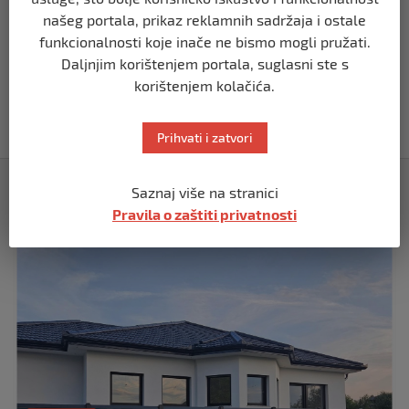
našeg portala, prikaz reklamnih sadržaja i ostale
funkcionalnosti koje inače ne bismo mogli pružati.
USK
Daljnjim korištenjem portala, suglasni ste s
OBILJEŽENE 34 GODINE OD PROGONA
MJEŠTANA I 31 GODINA OD
korištenjem kolačića.
OSLOBOĐENJA RIPČA
prije 2 mjeseca
Prihvati i zatvori
Izdvojeno
Saznaj više na stranici
Pravila o zaštiti privatnosti