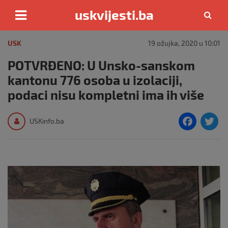
uskvijesti.ba
Skip
to
USK
19 ožujka, 2020 u 10:01
content
POTVRĐENO: U Unsko-sanskom
kantonu 776 osoba u izolaciji,
podaci nisu kompletni ima ih više
F
T
USKinfo.ba
a
c
i
e
e
b
o
o