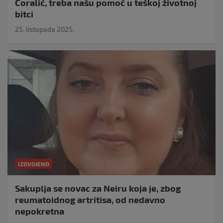
Ćoralić, treba našu pomoć u teškoj životnoj
bitci
25. listopada 2025.
IZDVOJENO
Sakuplja se novac za Neiru koja je, zbog
reumatoidnog artritisa, od nedavno
nepokretna