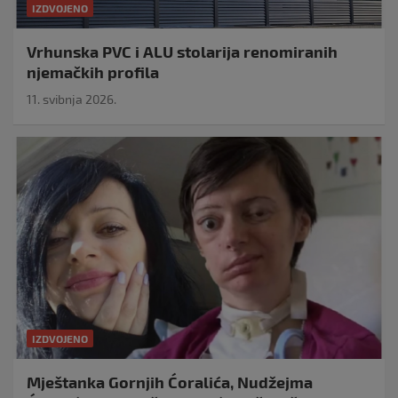
IZDVOJENO
Vrhunska PVC i ALU stolarija renomiranih
njemačkih profila
11. svibnja 2026.
IZDVOJENO
Mještanka Gornjih Ćoralića, Nudžejma