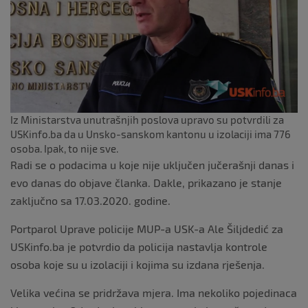
k
Iz Ministarstva unutrašnjih poslova upravo su potvrdili za
USKinfo.ba da u Unsko-sanskom kantonu u izolaciji ima 776
osoba. Ipak, to nije sve.
Radi se o podacima u koje nije uključen jučerašnji danas i
evo danas do objave članka. Dakle, prikazano je stanje
zaključno sa 17.03.2020. godine.
Portparol Uprave policije MUP-a USK-a Ale Šiljdedić za
USKinfo.ba je potvrdio da policija nastavlja kontrole
osoba koje su u izolaciji i kojima su izdana rješenja.
Velika većina se pridržava mjera. Ima nekoliko pojedinaca