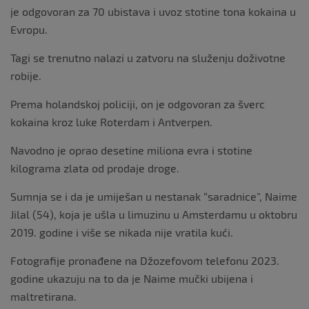
je odgovoran za 70 ubistava i uvoz stotine tona kokaina u
Evropu.
Tagi se trenutno nalazi u zatvoru na služenju doživotne
robije.
Prema holandskoj policiji, on je odgovoran za šverc
kokaina kroz luke Roterdam i Antverpen.
Navodno je oprao desetine miliona evra i stotine
kilograma zlata od prodaje droge.
Sumnja se i da je umiješan u nestanak “saradnice”, Naime
Jilal (54), koja je ušla u limuzinu u Amsterdamu u oktobru
2019. godine i više se nikada nije vratila kući.
Fotografije pronađene na Džozefovom telefonu 2023.
godine ukazuju na to da je Naime mučki ubijena i
maltretirana.