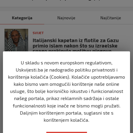
Kategorija
Najnovije
Najčitanije
SVIJET
Italijanski kapetan iz flotile za Gazu
primio islam nakon što su izraelske
snage prekinule molitvu njegove
posade
U skladu s novom europskom regulativom,
prije 10 mjeseci
Uskvijesti.ba je nadogradio politiku privatnosti i
korištenja kolačića (Cookies). Kolačiće upotrebljavamo
SVIJET
kako bismo vam omogućili korištenje naše online
Brod “Mikeno” probio izraelsku blokadu
usluge, što bolje korisničko iskustvo i funkcionalnost
i uplovio u Gazu – kapetan iz Sarajeva
vijori zastavu BiH
našeg portala, prikaz reklamnih sadržaja i ostale
funkcionalnosti koje inače ne bismo mogli pružati.
prije 10 mjeseci
Daljnjim korištenjem portala, suglasni ste s
korištenjem kolačića.
SVIJET
Opsadno stanje u Münchenu, odjeknulo