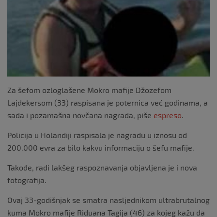
o
k
Za šefom ozloglašene Mokro mafije Džozefom
Lajdekersom (33) raspisana je poternica već godinama, a
sada i pozamašna novčana nagrada, piše
espreso
.
Policija u Holandiji raspisala je nagradu u iznosu od
200.000 evra za bilo kakvu informaciju o šefu mafije.
Takođe, radi lakšeg raspoznavanja objavljena je i nova
fotografija.
Ovaj 33-godišnjak se smatra nasljednikom ultrabrutalnog
kuma Mokro mafije Riduana Tagija (46) za kojeg kažu da