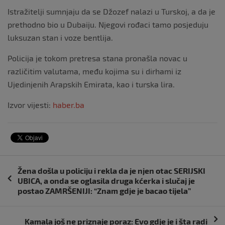
Istražitelji sumnjaju da se Džozef nalazi u Turskoj, a da je
prethodno bio u Dubaiju. Njegovi rođaci tamo posjeduju
luksuzan stan i voze bentlija.
Policija je tokom pretresa stana pronašla novac u
različitim valutama, među kojima su i dirhami iz
Ujedinjenih Arapskih Emirata, kao i turska lira.
Izvor vijesti:
haber.ba
Navigacija
Žena došla u policiju i rekla da je njen otac SERIJSKI
objava
UBICA, a onda se oglasila druga kćerka i slučaj je
postao ZAMRŠENIJI: “Znam gdje je bacao tijela”
Kamala još ne priznaje poraz: Evo gdje je i šta radi