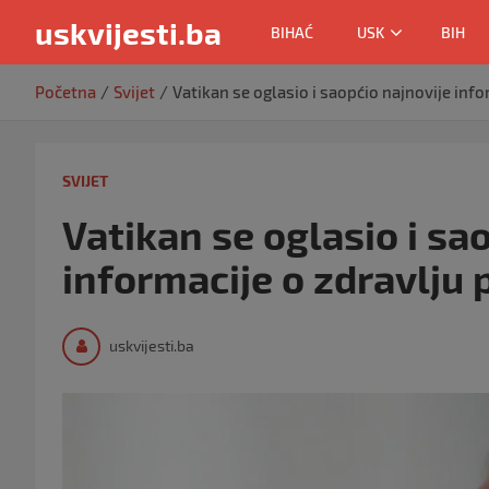
uskvijesti.ba
BIHAĆ
USK
BIH
Skip
Početna
Svijet
Vatikan se oglasio i saopćio najnovije info
to
content
SVIJET
Vatikan se oglasio i sa
informacije o zdravlju
uskvijesti.ba