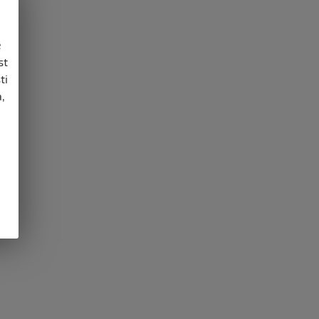
e
st
ti
,