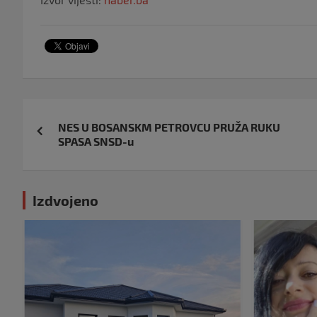
Navigacija
NES U BOSANSKM PETROVCU PRUŽA RUKU
objava
SPASA SNSD-u
Izdvojeno