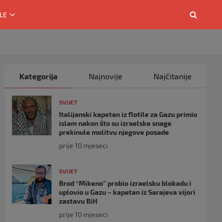
LE
Kategorija
Najnovije
Najčitanije
SVIJET
Italijanski kapetan iz flotile za Gazu primio
islam nakon što su izraelske snage
prekinule molitvu njegove posade
prije 10 mjeseci
SVIJET
Brod “Mikeno” probio izraelsku blokadu i
uplovio u Gazu – kapetan iz Sarajeva vijori
zastavu BiH
prije 10 mjeseci