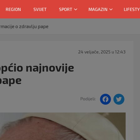
REGION
SVIJET
SPORT
MAGAZIN
LIFESTY
rmacije o zdravlju pape
24 veljače, 2025 u 12:43
općio najnovije
 pape
F
T
Podijeli:
a
w
c
itt
e
er
b