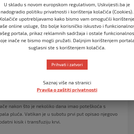
U skladu s novom europskom regulativom, Uskvijesti.ba je
nadogradio politiku privatnosti i korištenja kolačića (Cookies).
Kolačiće upotrebljavamo kako bismo vam omogućili korištenj
aše online usluge, što bolje korisničko iskustvo i funkcionalno
odi se u priopćenju iz Vatikana.
ašeg portala, prikaz reklamnih sadržaja i ostale funkcionalnos
gla razina hemoglobina. “Trombocitopenija ostaje
koje inače ne bismo mogli pružati. Daljnjim korištenjem portala
 blagu bubrežnu insuficijenciju, koja je trenutno pod
suglasni ste s korištenjem kolačića.
Prihvati i zatvori
je da je njegovo stanje i dalje kritično, iako od subote
 HINA.
Saznaj više na stranici
a farmakološke terapije počnu djelovati zahtijevaju da
Pravila o zaštiti privatnosti
an u tom priopćenju.
ljače nakon što je nekoliko dana imao poteškoća s
ala pluća. Vatikan je u subotu prvi put opisao njegovo
datni kisik i transfuziju krvi.