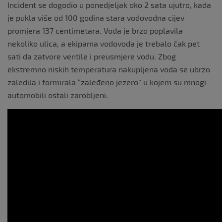
Incident se dogodio u ponedjeljak oko 2 sata ujutro, kada
je pukla više od 100 godina stara vodovodna cijev
promjera 137 centimetara. Voda je brzo poplavila
nekoliko ulica, a ekipama vodovoda je trebalo čak pet
sati da zatvore ventile i preusmjere vodu. Zbog
ekstremno niskih temperatura nakupljena voda se ubrzo
zaledila i formirala “zaleđeno jezero” u kojem su mnogi
automobili ostali zarobljeni.