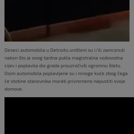
Deseci automobila u Detroitu uništeni su i/ili zamrznuti
nakon što je ovog tjedna pukla magistralna vodovodna
cijev i poplavila dio grada prouzročivši ogromnu štetu.
Osim automobila poplavljene su i mnoge kuće zbog čega
će stotine stanovnika morati privremeno napustiti svoje
domove.