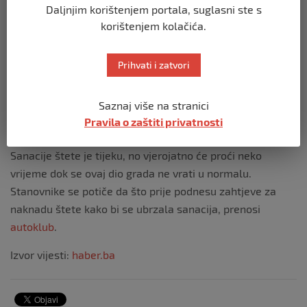
Daljnjim korištenjem portala, suglasni ste s
korištenjem kolačića.
Prihvati i zatvori
Saznaj više na stranici
A post shared by The Weather Channel (@weatherchannel)
Pravila o zaštiti privatnosti
Sanacije štete je tijeku, no vjerojatno će proći neko
vrijeme dok se ovaj dio grada ne vrati u normalu.
Stanovnike se potiče da što prije podnesu zahtjeve za
naknadu štete kako bi se ubrzala sanacija, prenosi
autoklub
.
Izvor vijesti:
haber.ba