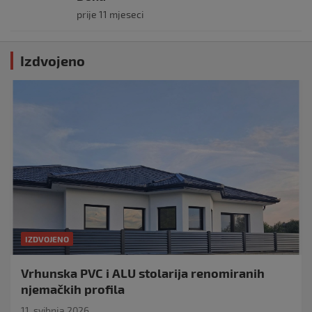
prije 11 mjeseci
Izdvojeno
IZDVOJENO
Vrhunska PVC i ALU stolarija renomiranih
njemačkih profila
11. svibnja 2026.