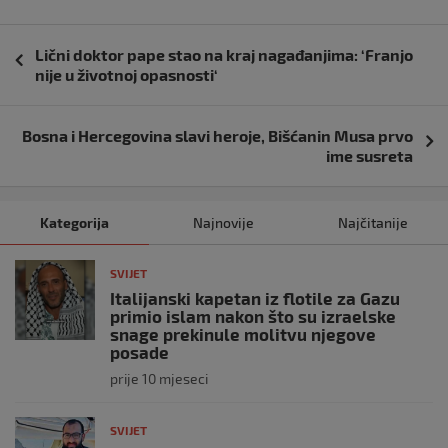
Navigacija
Lični doktor pape stao na kraj nagađanjima: ‘Franjo
objava
nije u životnoj opasnosti‘
Bosna i Hercegovina slavi heroje, Bišćanin Musa prvo
ime susreta
Kategorija
Najnovije
Najčitanije
SVIJET
Italijanski kapetan iz flotile za Gazu
primio islam nakon što su izraelske
snage prekinule molitvu njegove
posade
prije 10 mjeseci
SVIJET