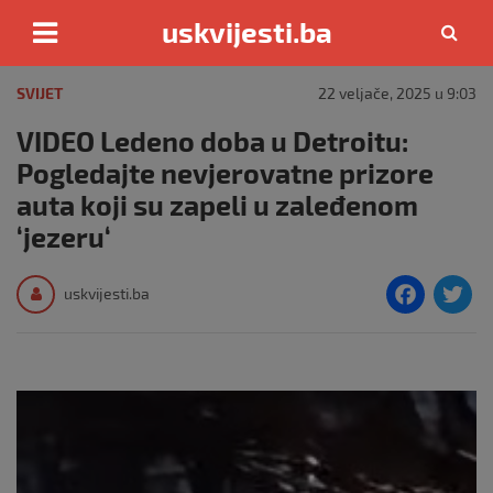
uskvijesti.ba
Skip
to
SVIJET
22 veljače, 2025 u 9:03
content
VIDEO Ledeno doba u Detroitu:
Pogledajte nevjerovatne prizore
auta koji su zapeli u zaleđenom
‘jezeru‘
F
T
uskvijesti.ba
a
c
i
e
e
b
o