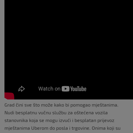
Grad čini sve što može kako bi pomogao mještanima.
Nudi besplatnu vučnu službu za oštećena vozila
stanovnika koja se mogu izvući i besplatan prijevoz
mještanima Uberom do posla i trgovine. Onima koji su