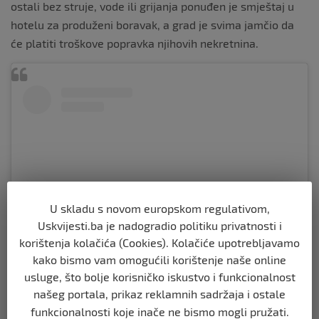
ostali bez struje, vode ili grijanja ponuđen je smještaj u
hotelu za produženi boravak, a grad je svima jamčio da
će platiti troškove popravka njihovih nekretnina.
U skladu s novom europskom regulativom,
Uskvijesti.ba je nadogradio politiku privatnosti i
korištenja kolačića (Cookies). Kolačiće upotrebljavamo
kako bismo vam omogućili korištenje naše online
View this post on Instagram
usluge, što bolje korisničko iskustvo i funkcionalnost
našeg portala, prikaz reklamnih sadržaja i ostale
funkcionalnosti koje inače ne bismo mogli pružati.