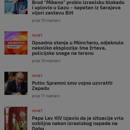
Brod “Mikeno” probio izraelsku blokadu
i uplovio u Gazu – kapetan iz Sarajeva
vijori zastavu BiH
prije 10 mjeseci
SVIJET
Opsadno stanje u Münchenu, odjeknulo
nekoliko eksplozija: Ima žrtava,
policijske snage na terenu
prije 10 mjeseci
SVIJET
Putin: Spremni smo vojno uzvratiti
Zapadu
prije 11 mjeseci
SVIJET
Papa Lav XIV izjavio da je situacija vrlo
ozbiljna nakon izraelskog napada na
Dohu