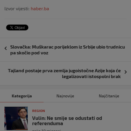
Izvor vijesti:
haber.ba
Navigacija
Slovačka: Muškarac porijeklom iz Srbije ubio trudnicu
objava
pa skočio pod voz
Tajland postaje prva zemlja jugoistočne Azije koja će
legalizovati istospolni brak
Kategorija
Najnovije
Najčitanije
REGION
Vulin: Ne smije se odustati od
referenduma
prije 10 mjeseci