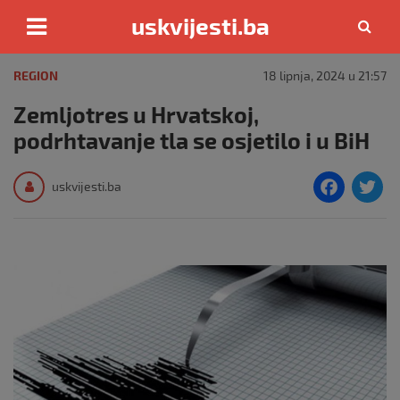
uskvijesti.ba
Skip
to
REGION
18 lipnja, 2024 u 21:57
content
Zemljotres u Hrvatskoj,
podrhtavanje tla se osjetilo i u BiH
F
T
uskvijesti.ba
a
c
i
e
e
b
o
o
k