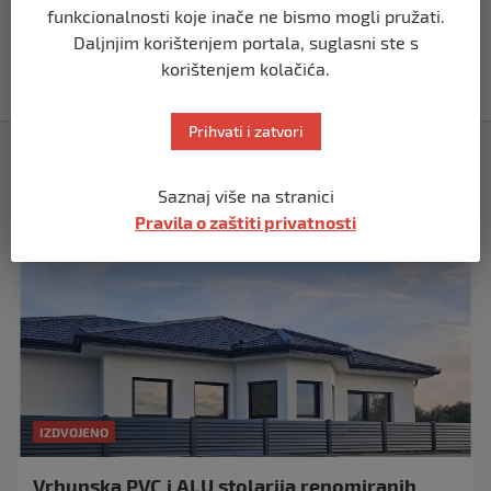
REGION
funkcionalnosti koje inače ne bismo mogli pružati.
Vučić dramatično: “Biće rata, Vojska
Daljnjim korištenjem portala, suglasni ste s
Srbije je spremna”
korištenjem kolačića.
prije 10 mjeseci
Prihvati i zatvori
Izdvojeno
Saznaj više na stranici
Pravila o zaštiti privatnosti
IZDVOJENO
Vrhunska PVC i ALU stolarija renomiranih