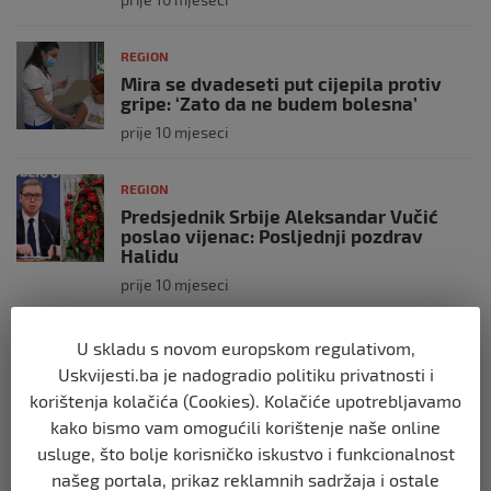
REGION
Mira se dvadeseti put cijepila protiv
gripe: ‘Zato da ne budem bolesna’
prije 10 mjeseci
REGION
Predsjednik Srbije Aleksandar Vučić
poslao vijenac: Posljednji pozdrav
Halidu
prije 10 mjeseci
REGION
U skladu s novom europskom regulativom,
Koza ogrebala dijete u zoološkom vrtu,
Uskvijesti.ba je nadogradio politiku privatnosti i
roditelji zvali hitnu i policiju: “Došli su
korištenja kolačića (Cookies). Kolačiće upotrebljavamo
uhapsiti kozu”
kako bismo vam omogućili korištenje naše online
prije 10 mjeseci
usluge, što bolje korisničko iskustvo i funkcionalnost
našeg portala, prikaz reklamnih sadržaja i ostale