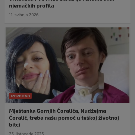
njemačkih profila
11. svibnja 2026.
IZDVOJENO
Mještanka Gornjih Ćoralića, Nudžejma
Ćoralić, treba našu pomoć u teškoj životnoj
bitci
25. listopada 2025.