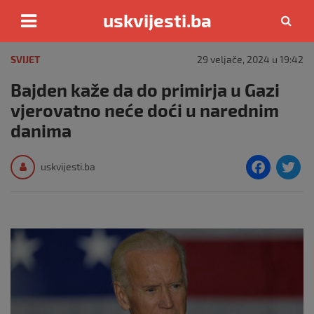
uskvijesti.ba
Skip
to
SVIJET
29 veljače, 2024 u 19:42
content
Bajden kaže da do primirja u Gazi
vjerovatno neće doći u narednim
danima
F
T
uskvijesti.ba
a
c
i
e
e
b
o
o