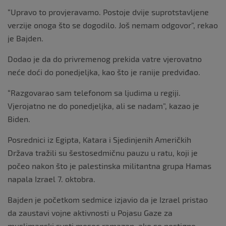
“Upravo to provjeravamo. Postoje dvije suprotstavljene
verzije onoga što se dogodilo. Još nemam odgovor”, rekao
je Bajden.
Dodao je da do privremenog prekida vatre vjerovatno
neće doći do ponedjeljka, kao što je ranije predviđao.
“Razgovarao sam telefonom sa ljudima u regiji.
Vjerojatno ne do ponedjeljka, ali se nadam”, kazao je
Biden.
Posrednici iz Egipta, Katara i Sjedinjenih Američkih
Država tražili su šestosedmičnu pauzu u ratu, koji je
počeo nakon što je palestinska militantna grupa Hamas
napala Izrael 7. oktobra.
Bajden je početkom sedmice izjavio da je Izrael pristao
da zaustavi vojne aktivnosti u Pojasu Gaze za
muslimanski sveti mesec ramazan, ako se postigne