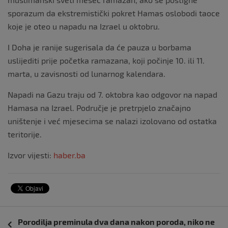
sporazum da ekstremistički pokret Hamas oslobodi taoce
koje je oteo u napadu na Izrael u oktobru.
I Doha je ranije sugerisala da će pauza u borbama
uslijediti prije početka ramazana, koji počinje 10. ili 11.
marta, u zavisnosti od lunarnog kalendara.
Napadi na Gazu traju od 7. oktobra kao odgovor na napad
Hamasa na Izrael. Područje je pretrpjelo značajno
uništenje i već mjesecima se nalazi izolovano od ostatka
teritorije.
Izvor vijesti:
haber.ba
Navigacija
Porodilja preminula dva dana nakon poroda, niko ne