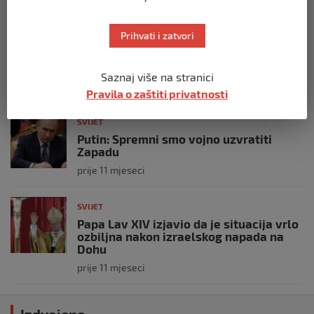
SVIJET
Prihvati i zatvori
Opsadno stanje u Münchenu, odjeknulo
nekoliko eksplozija: Ima žrtava,
policijske snage na terenu
Saznaj više na stranici
prije 10 mjeseci
Pravila o zaštiti privatnosti
SVIJET
Putin: Spremni smo vojno uzvratiti
Zapadu
prije 11 mjeseci
SVIJET
Papa Lav XIV izjavio da je situacija vrlo
ozbiljna nakon izraelskog napada na
Dohu
prije 11 mjeseci