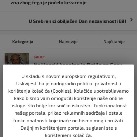
objava
zna zbog čega je počelo krvarenje
U Srebrenici obilježen Dan nezavisnosti BiH
Kategorija
Najnovije
Najčitanije
SVIJET
Italijanski kapetan iz flotile za Gazu
primio islam nakon što su izraelske
snage prekinule molitvu njegove
U skladu s novom europskom regulativom,
posade
Uskvijesti.ba je nadogradio politiku privatnosti i
prije 10 mjeseci
korištenja kolačića (Cookies). Kolačiće upotrebljavamo
kako bismo vam omogućili korištenje naše online
usluge, što bolje korisničko iskustvo i funkcionalnost
SVIJET
Brod “Mikeno” probio izraelsku blokadu
našeg portala, prikaz reklamnih sadržaja i ostale
i uplovio u Gazu – kapetan iz Sarajeva
funkcionalnosti koje inače ne bismo mogli pružati.
vijori zastavu BiH
Daljnjim korištenjem portala, suglasni ste s
prije 10 mjeseci
korištenjem kolačića.