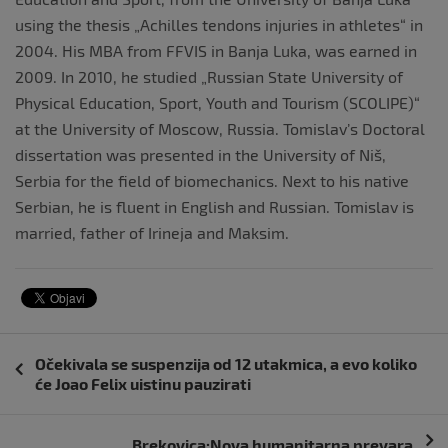
using the thesis „Achilles tendons injuries in athletes“ in
2004. His MBA from FFVIS in Banja Luka, was earned in
2009. In 2010, he studied „Russian State University of
Physical Education, Sport, Youth and Tourism (SCOLIPE)“
at the University of Moscow, Russia. Tomislav’s Doctoral
dissertation was presented in the University of Niš,
Serbia for the field of biomechanics. Next to his native
Serbian, he is fluent in English and Russian. Tomislav is
married, father of Irineja and Maksim.
Navigacija
Očekivala se suspenzija od 12 utakmica, a evo koliko
objava
će Joao Felix uistinu pauzirati
Brekovica:Nova humanitarna prevara