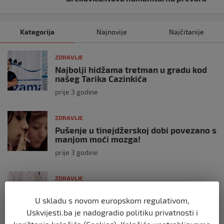
Kategorija
Najnovije
Najčitanije
ZDRAVLJE
Najbolji hidžama tretman u gradu kod
našeg Tarika Cazinkića
prije 3 godine
ZDRAVLJE
Pušenje u tinejdžerskoj dobi povezano s
manjom moći mozga!
prije 3 godine
ZDRAVLJE
U Bosni i Hercegovini nedostaje čak 50
posto ljekara opće prakse
U skladu s novom europskom regulativom,
Uskvijesti.ba je nadogradio politiku privatnosti i
prije 3 godine