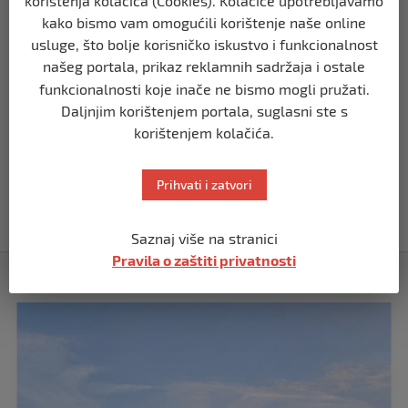
korištenja kolačića (Cookies). Kolačiće upotrebljavamo
kako bismo vam omogućili korištenje naše online
ZDRAVLJE
usluge, što bolje korisničko iskustvo i funkcionalnost
10% POPUSTA NA LABORATORIJSKE
PRETRAGE U POLIKLINICI MUMINOVIĆ!
našeg portala, prikaz reklamnih sadržaja i ostale
funkcionalnosti koje inače ne bismo mogli pružati.
prije 4 godine
Daljnjim korištenjem portala, suglasni ste s
korištenjem kolačića.
ZDRAVLJE
Amela Bunić po struci magistar
logopedije otvorila logopedski kabinet
Prihvati i zatvori
pod nazivom Logos
prije 4 godine
Saznaj više na stranici
Pravila o zaštiti privatnosti
Izdvojeno