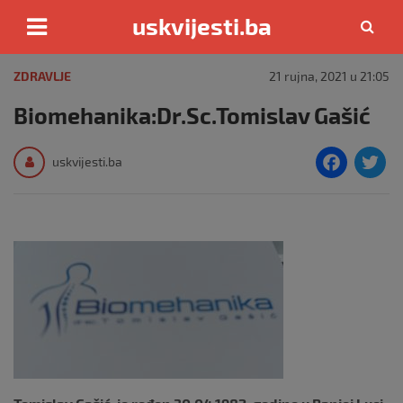
uskvijesti.ba
Skip
to
ZDRAVLJE
21 rujna, 2021 u 21:05
content
Biomehanika:Dr.Sc.Tomislav Gašić
F
T
uskvijesti.ba
a
c
i
e
e
b
o
o
k