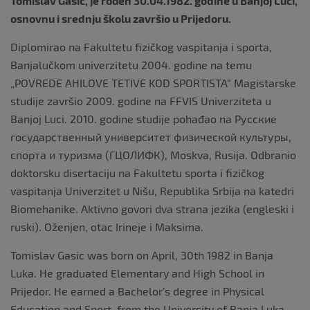
Tomislav Gašić, je rođen 30.04.1982. godine u Banjoj Luci,
osnovnu i srednju školu završio u Prijedoru.
Diplomirao na Fakultetu fizičkog vaspitanja i sporta,
Banjalučkom univerzitetu 2004. godine na temu
„POVREDE AHILOVE TETIVE KOD SPORTISTA“ Magistarske
studije završio 2009. godine na FFVIS Univerziteta u
Banjoj Luci. 2010. godine studije pohađao na Русские
государственный университет физической культуры,
спорта и туризма (ГЦОЛИФК), Moskva, Rusija. Odbranio
doktorsku disertaciju na Fakultetu sporta i fizičkog
vaspitanja Univerzitet u Nišu, Republika Srbija na katedri
Biomehanike. Aktivno govori dva strana jezika (engleski i
ruski). Oženjen, otac Irineje i Maksima.
Tomislav Gasic was born on April, 30th 1982 in Banja
Luka. He graduated Elementary and High School in
Prijedor. He earned a Bachelor’s degree in Physical
Education and Sport, from the University of Banja Luka