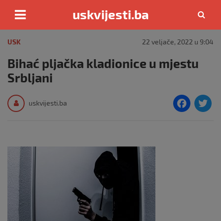
uskvijesti.ba
Skip
to
USK
22 veljače, 2022 u 9:04
content
Bihać pljačka kladionice u mjestu
Srbljani
F
T
uskvijesti.ba
a
c
i
e
e
b
o
o
k