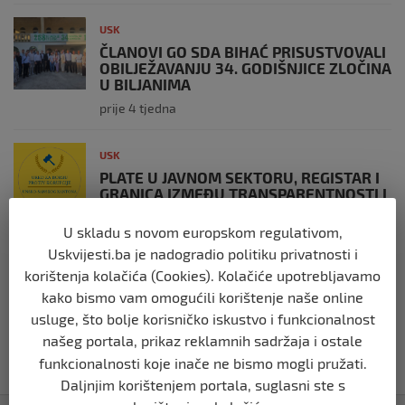
USK
ČLANOVI GO SDA BIHAĆ PRISUSTVOVALI
OBILJEŽAVANJU 34. GODIŠNJICE ZLOČINA
U BILJANIMA
prije 4 tjedna
USK
PLATE U JAVNOM SEKTORU, REGISTAR I
GRANICA IZMEĐU TRANSPARENTNOSTI I
JAVNOG LINČA
U skladu s novom europskom regulativom,
prije 2 mjeseca
Uskvijesti.ba je nadogradio politiku privatnosti i
korištenja kolačića (Cookies). Kolačiće upotrebljavamo
USK
kako bismo vam omogućili korištenje naše online
OBILJEŽENE 34 GODINE OD PROGONA
MJEŠTANA I 31 GODINA OD
usluge, što bolje korisničko iskustvo i funkcionalnost
OSLOBOĐENJA RIPČA
našeg portala, prikaz reklamnih sadržaja i ostale
prije 2 mjeseca
funkcionalnosti koje inače ne bismo mogli pružati.
Daljnjim korištenjem portala, suglasni ste s