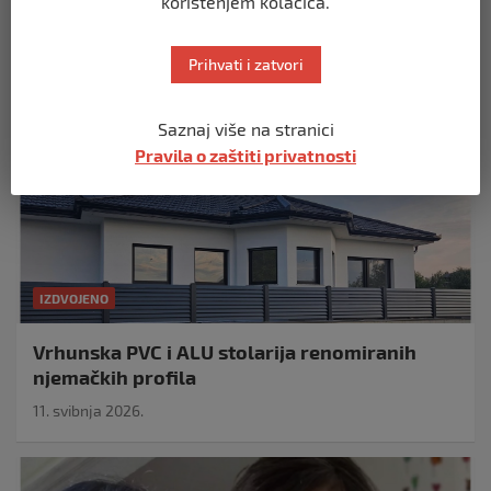
korištenjem kolačića.
Izdvojeno
Prihvati i zatvori
Saznaj više na stranici
Pravila o zaštiti privatnosti
IZDVOJENO
Vrhunska PVC i ALU stolarija renomiranih
njemačkih profila
11. svibnja 2026.