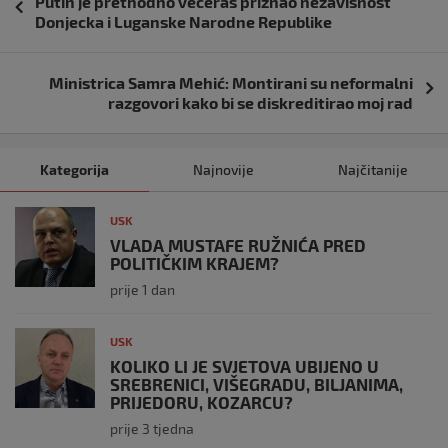
Putin je prethodno večeras priznao nezavisnost
objava
Donjecka i Luganske Narodne Republike
Ministrica Samra Mehić: Montirani su neformalni
razgovori kako bi se diskreditirao moj rad
Kategorija
Najnovije
Najčitanije
USK
VLADA MUSTAFE RUŽNIĆA PRED
POLITIČKIM KRAJEM?
prije 1 dan
USK
KOLIKO LI JE SVJETOVA UBIJENO U
SREBRENICI, VIŠEGRADU, BILJANIMA,
PRIJEDORU, KOZARCU?
prije 3 tjedna