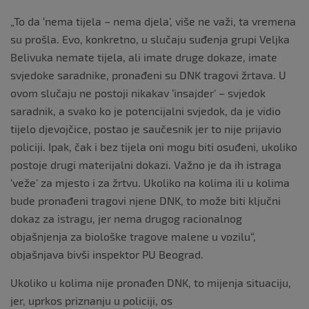
„To da ‘nema tijela – nema djela’, više ne važi, ta vremena
su prošla. Evo, konkretno, u slučaju suđenja grupi Veljka
Belivuka nemate tijela, ali imate druge dokaze, imate
svjedoke saradnike, pronađeni su DNK tragovi žrtava. U
ovom slučaju ne postoji nikakav ‘insajder’ – svjedok
saradnik, a svako ko je potencijalni svjedok, da je vidio
tijelo djevojčice, postao je saučesnik jer to nije prijavio
policiji. Ipak, čak i bez tijela oni mogu biti osuđeni, ukoliko
postoje drugi materijalni dokazi. Važno je da ih istraga
‘veže’ za mjesto i za žrtvu. Ukoliko na kolima ili u kolima
bude pronađeni tragovi njene DNK, to može biti ključni
dokaz za istragu, jer nema drugog racionalnog
objašnjenja za biološke tragove malene u vozilu“,
objašnjava bivši inspektor PU Beograd.
Ukoliko u kolima nije pronađen DNK, to mijenja situaciju,
jer, uprkos priznanju u policiji, os