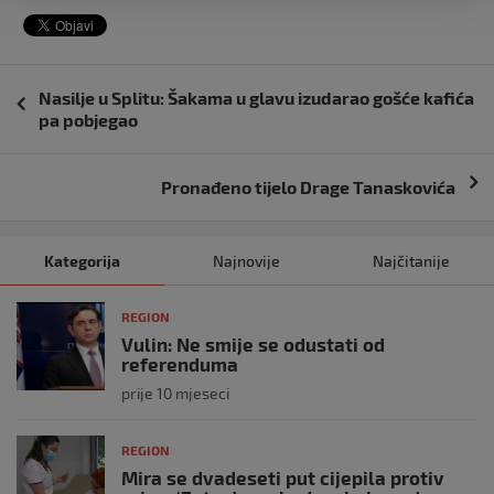
Navigacija
Nasilje u Splitu: Šakama u glavu izudarao gošće kafića
objava
pa pobjegao
Pronađeno tijelo Drage Tanaskovića
Kategorija
Najnovije
Najčitanije
REGION
Vulin: Ne smije se odustati od
referenduma
prije 10 mjeseci
REGION
Mira se dvadeseti put cijepila protiv