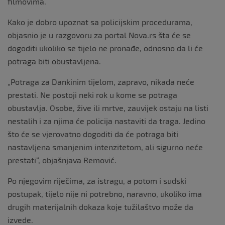
filmovima.
Kako je dobro upoznat sa policijskim procedurama,
objasnio je u razgovoru za portal Nova.rs šta će se
dogoditi ukoliko se tijelo ne pronađe, odnosno da li će
potraga biti obustavljena.
„Potraga za Dankinim tijelom, zapravo, nikada neće
prestati. Ne postoji neki rok u kome se potraga
obustavlja. Osobe, žive ili mrtve, zauvijek ostaju na listi
nestalih i za njima će policija nastaviti da traga. Jedino
što će se vjerovatno dogoditi da će potraga biti
nastavljena smanjenim intenzitetom, ali sigurno neće
prestati“, objašnjava Remović.
Po njegovim riječima, za istragu, a potom i sudski
postupak, tijelo nije ni potrebno, naravno, ukoliko ima
drugih materijalnih dokaza koje tužilaštvo može da
izvede.