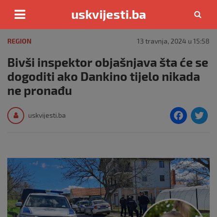
uskvijesti.ba
Skip
to
REGION
13 travnja, 2024 u 15:58
content
Bivši inspektor objašnjava šta će se
dogoditi ako Dankino tijelo nikada
ne pronađu
F
T
uskvijesti.ba
a
c
i
e
e
b
o
o