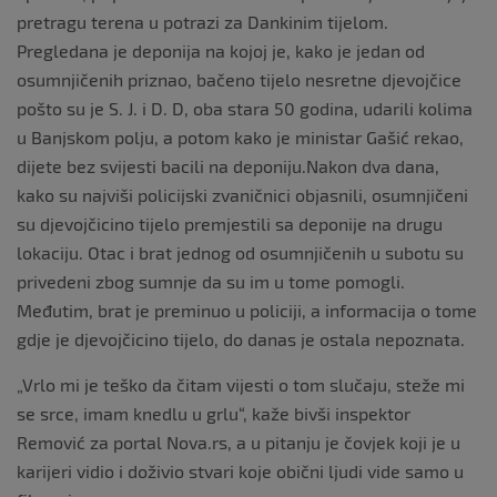
pretragu terena u potrazi za Dankinim tijelom.
Pregledana je deponija na kojoj je, kako je jedan od
osumnjičenih priznao, bačeno tijelo nesretne djevojčice
pošto su je S. J. i D. D, oba stara 50 godina, udarili kolima
u Banjskom polju, a potom kako je ministar Gašić rekao,
dijete bez svijesti bacili na deponiju.Nakon dva dana,
kako su najviši policijski zvaničnici objasnili, osumnjičeni
su djevojčicino tijelo premjestili sa deponije na drugu
lokaciju. Otac i brat jednog od osumnjičenih u subotu su
privedeni zbog sumnje da su im u tome pomogli.
Međutim, brat je preminuo u policiji, a informacija o tome
gdje je djevojčicino tijelo, do danas je ostala nepoznata.
„Vrlo mi je teško da čitam vijesti o tom slučaju, steže mi
se srce, imam knedlu u grlu“, kaže bivši inspektor
Remović za portal Nova.rs, a u pitanju je čovjek koji je u
karijeri vidio i doživio stvari koje obični ljudi vide samo u