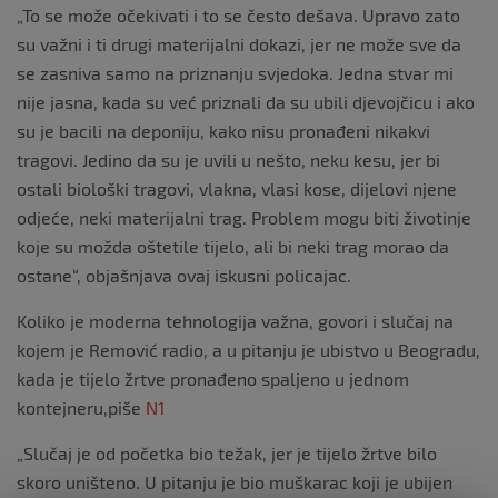
„To se može očekivati i to se često dešava. Upravo zato
su važni i ti drugi materijalni dokazi, jer ne može sve da
se zasniva samo na priznanju svjedoka. Jedna stvar mi
nije jasna, kada su već priznali da su ubili djevojčicu i ako
su je bacili na deponiju, kako nisu pronađeni nikakvi
tragovi. Jedino da su je uvili u nešto, neku kesu, jer bi
ostali biološki tragovi, vlakna, vlasi kose, dijelovi njene
odjeće, neki materijalni trag. Problem mogu biti životinje
koje su možda oštetile tijelo, ali bi neki trag morao da
ostane“, objašnjava ovaj iskusni policajac.
Koliko je moderna tehnologija važna, govori i slučaj na
kojem je Remović radio, a u pitanju je ubistvo u Beogradu,
kada je tijelo žrtve pronađeno spaljeno u jednom
kontejneru,piše
N1
„Slučaj je od početka bio težak, jer je tijelo žrtve bilo
skoro uništeno. U pitanju je bio muškarac koji je ubijen