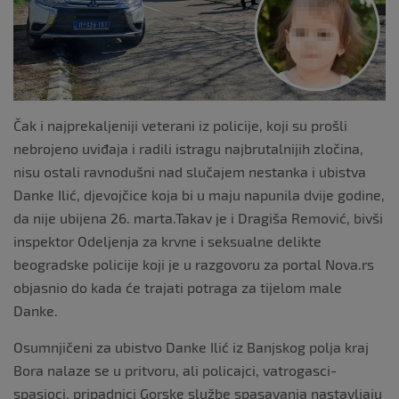
k
Čak i najprekaljeniji veterani iz policije, koji su prošli
nebrojeno uviđaja i radili istragu najbrutalnijih zločina,
nisu ostali ravnodušni nad slučajem nestanka i ubistva
Danke Ilić, djevojčice koja bi u maju napunila dvije godine,
da nije ubijena 26. marta.Takav je i Dragiša Remović, bivši
inspektor Odeljenja za krvne i seksualne delikte
beogradske policije koji je u razgovoru za portal Nova.rs
objasnio do kada će trajati potraga za tijelom male
Danke.
Osumnjičeni za ubistvo Danke Ilić iz Banjskog polja kraj
Bora nalaze se u pritvoru, ali policajci, vatrogasci-
spasioci, pripadnici Gorske službe spasavanja nastavljaju