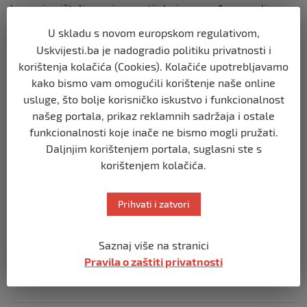
hicem iz pištolja, a njegovo tijelo je pronađeno spaljeno u
kontejneru u mestu Livadice kod Boleča. Potraga je dugo
U skladu s novom europskom regulativom,
trajala, ali nismo odustajali, a onda smo u gepeku kola
Uskvijesti.ba je nadogradio politiku privatnosti i
koje su vozili izvršioci pronađen trag krvi i DNK se
korištenja kolačića (Cookies). Kolačiće upotrebljavamo
poklopio. Tako je taj slučaj riješen poslije nekoliko
kako bismo vam omogućili korištenje naše online
godina“, objašanjava bivši inspektor Dragiša Remović.
usluge, što bolje korisničko iskustvo i funkcionalnost
našeg portala, prikaz reklamnih sadržaja i ostale
Podsjetimo, Danka Ilić je ubijena 26. marta, kada je
funkcionalnosti koje inače ne bismo mogli pružati.
neopaženo izašla iz dvorišta imanja u Banjskom polju, na
Daljnjim korištenjem portala, suglasni ste s
kom je bila sa majkom i bratom. Potraga za njenim
korištenjem kolačića.
tijelom do sada je izvršena na imanju osumnjičenih, u
selu Zlot u kom je D.D. nastanjen, lokalnom Novom
Prihvati i zatvori
groblju, deponiji na Starobanjskom putu i okolini. Do
sada, makar prema zvaničnim informacijama, nijedan
Saznaj više na stranici
trag nije pronađen.
Pravila o zaštiti privatnosti
Izvor vijesti:
haber.ba