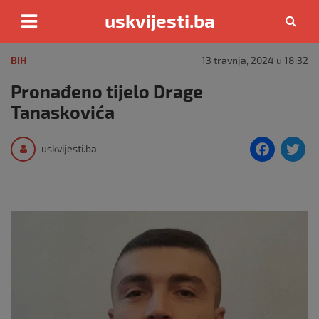
uskvijesti.ba
Skip
to
BIH
13 travnja, 2024 u 18:32
content
Pronađeno tijelo Drage
Tanaskovića
F
T
uskvijesti.ba
a
c
i
e
e
b
o
o
k