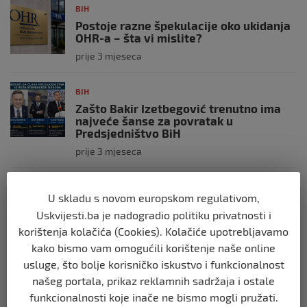
BIH
Postoje razne špekulacije oko ukidanja
OHR-a – šta vi mislite?
prije 3 mjeseca
BIH
Zašto Bakir Izetbegović trenutno ima
najveće šanse za povratak u
Predsjedništvo BiH
prije 3 mjeseca
BIH
U skladu s novom europskom regulativom,
Demantij Federalnog ministarstva
Uskvijesti.ba je nadogradio politiku privatnosti i
unutrašnjih poslova
korištenja kolačića (Cookies). Kolačiće upotrebljavamo
prije 5 mjeseci
kako bismo vam omogućili korištenje naše online
usluge, što bolje korisničko iskustvo i funkcionalnost
BIH
našeg portala, prikaz reklamnih sadržaja i ostale
Akcija SIPA-e: Pretresaju se stambeni i
funkcionalnosti koje inače ne bismo mogli pružati.
pomoćni objekti