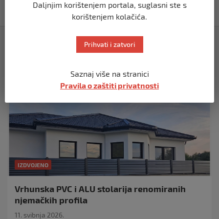
Daljnjim korištenjem portala, suglasni ste s
prije 5 mjeseci
korištenjem kolačića.
Izdvojeno
Prihvati i zatvori
Saznaj više na stranici
Pravila o zaštiti privatnosti
IZDVOJENO
Vrhunska PVC i ALU stolarija renomiranih
njemačkih profila
11. svibnja 2026.