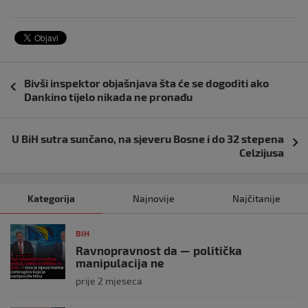
Navigacija
Bivši inspektor objašnjava šta će se dogoditi ako
objava
Dankino tijelo nikada ne pronađu
U BiH sutra sunčano, na sjeveru Bosne i do 32 stepena
Celzijusa
Kategorija
Najnovije
Najčitanije
BIH
Ravnopravnost da — politička
manipulacija ne
prije 2 mjeseca