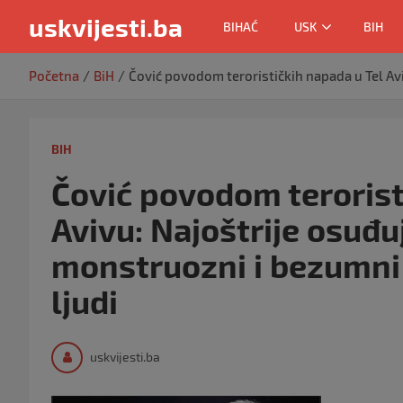
uskvijesti.ba
BIHAĆ
USK
BIH
Skip
Početna
BiH
Čović povodom terorističkih napada u Tel Avi
to
content
BIH
Čović povodom terorist
Avivu: Najoštrije osuđu
monstruozni i bezumni 
ljudi
uskvijesti.ba