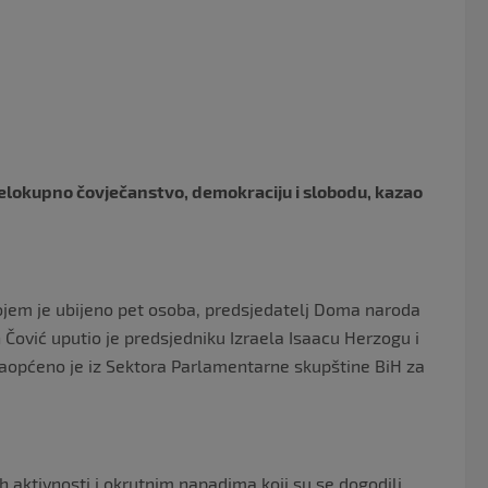
c
itt
e
er
b
o
o
k
 cjelokupno čovječanstvo, demokraciju i slobodu, kazao
ojem je ubijeno pet osoba, predsjedatelj Doma naroda
ović uputio je predsjedniku Izraela Isaacu Herzogu i
saopćeno je iz Sektora Parlamentarne skupštine BiH za
ih aktivnosti i okrutnim napadima koji su se dogodili