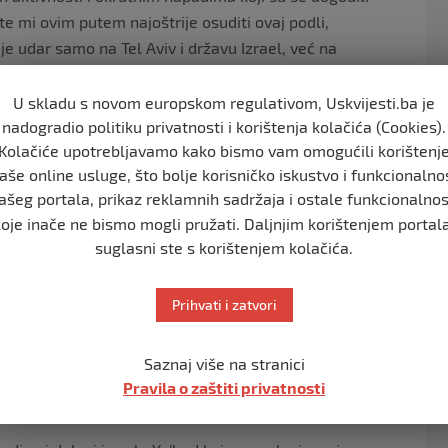
te mi ovim putem najoštrije osuditi ovaj podli,
ije udar samo na Tel Aviv i državu Izrael, već na
arod i ja izražavamo duboku solidarnost i iskrenu
a kojem se odlučnije no ikad, ujedinjeni u zajedničkoj
U skladu s novom europskom regulativom, Uskvijesti.ba je
ima – naveo je Čović.
nadogradio politiku privatnosti i korištenja kolačića (Cookies).
Kolačiće upotrebljavamo kako bismo vam omogućili korištenj
aše online usluge, što bolje korisničko iskustvo i funkcionalno
ašeg portala, prikaz reklamnih sadržaja i ostale funkcionalnos
zraelu u posljednjih nekoliko dana. U napadu u Haderi u
koje inače ne bismo mogli pružati. Daljnjim korištenjem portala
ošlog četvrtka u terorističkom napadu u Beershebi
suglasni ste s korištenjem kolačića.
Prihvati i zatvori
ajveći broj žrtava još od 2006. godine kada je u napadu
Saznaj više na stranici
Times of Israel.
Pravila o zaštiti privatnosti