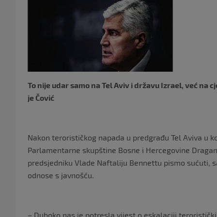
To nije udar samo na Tel Aviv i državu Izrael, već na
je Čović
Nakon terorističkog napada u predgrađu Tel Aviva u k
Parlamentarne skupštine Bosne i Hercegovine Dragan Č
predsjedniku Vlade Naftaliju Bennettu pismo sućuti, 
odnose s javnošću.
– Duboko nas je potresla vijest o eskalaciji terorističk