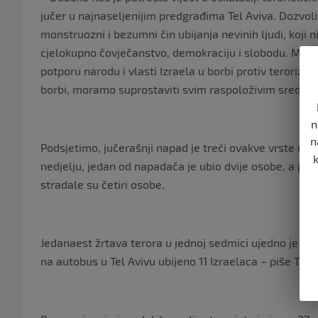
jučer u najnaseljenijim predgrađima Tel Aviva. Dozvoli
monstruozni i bezumni čin ubijanja nevinih ljudi, koji n
cjelokupno čovječanstvo, demokraciju i slobodu. Moj n
potporu narodu i vlasti Izraela u borbi protiv terorizm
borbi, moramo suprostaviti svim raspoloživim sredstv
n
n
Podsjetimo, jučerašnji napad je treći ovakve vrste u I
nedjelju, jedan od napadača je ubio dvije osobe, a pr
stradale su četiri osobe.
Jedanaest žrtava terora u jednoj sedmici ujedno je i n
na autobus u Tel Avivu ubijeno 11 Izraelaca – piše The 