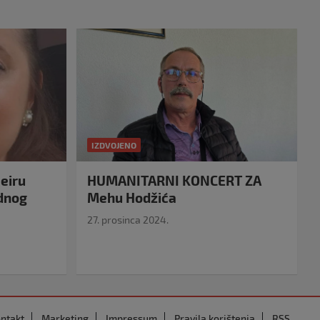
IZDVOJENO
eiru
HUMANITARNI KONCERT ZA
idnog
Mehu Hodžića
27. prosinca 2024.
ntakt
Marketing
Impressum
Pravila korištenja
RSS