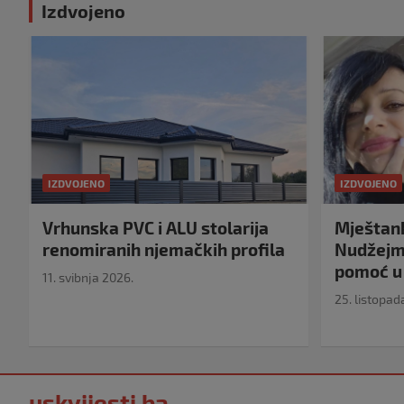
Izdvojeno
IZDVOJENO
IZDVOJENO
Vrhunska PVC i ALU stolarija
Mještank
renomiranih njemačkih profila
Nudžejma
pomoć u 
11. svibnja 2026.
25. listopad
uskvijesti.ba