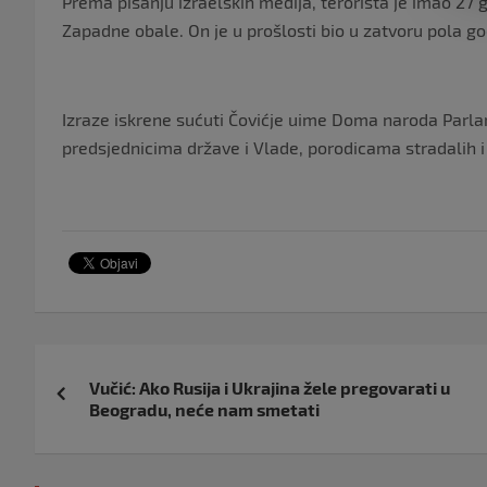
Prema pisanju izraelskih medija, terorista je imao 27 g
Zapadne obale. On je u prošlosti bio u zatvoru pola god
Izraze iskrene sućuti Čovićje uime Doma naroda Parla
predsjednicima države i Vlade, porodicama stradalih i
Navigacija
Vučić: Ako Rusija i Ukrajina žele pregovarati u
objava
Beogradu, neće nam smetati