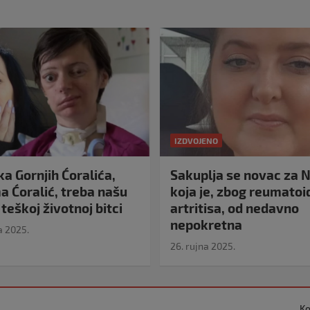
IZDVOJENO
a Gornjih Ćoralića,
Sakuplja se novac za N
 Ćoralić, treba našu
koja je, zbog reumato
teškoj životnoj bitci
artritisa, od nedavno
nepokretna
a 2025.
26. rujna 2025.
Ko