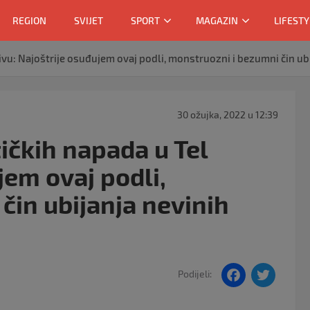
REGION
SVIJET
SPORT
MAGAZIN
LIFESTY
vu: Najoštrije osuđujem ovaj podli, monstruozni i bezumni čin ubi
30 ožujka, 2022 u 12:39
ičkih napada u Tel
jem ovaj podli,
čin ubijanja nevinih
F
T
Podijeli:
a
w