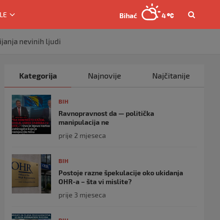
LE
Bihać
4
janja nevinih ljudi
Kategorija
Najnovije
Najčitanije
BIH
Ravnopravnost da — politička
manipulacija ne
prije 2 mjeseca
BIH
Postoje razne špekulacije oko ukidanja
OHR-a – šta vi mislite?
prije 3 mjeseca