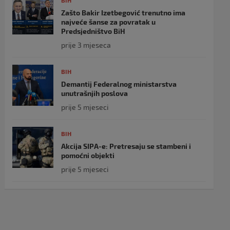
BIH
Zašto Bakir Izetbegović trenutno ima
najveće šanse za povratak u
Predsjedništvo BiH
prije 3 mjeseca
BIH
Demantij Federalnog ministarstva
unutrašnjih poslova
prije 5 mjeseci
BIH
Akcija SIPA-e: Pretresaju se stambeni i
pomoćni objekti
prije 5 mjeseci