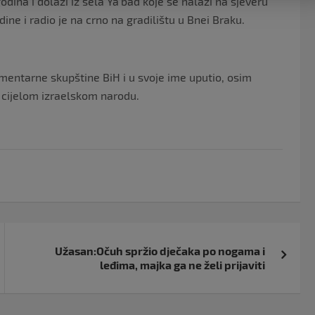
odina i dolazi iz sela Ya’bad koje se nalazi na sjeveru
ine i radio je na crno na gradilištu u Bnei Braku.
mentarne skupštine BiH i u svoje ime uputio, osim
 cijelom izraelskom narodu.
Užasan:Očuh spržio dječaka po nogama i
leđima, majka ga ne želi prijaviti