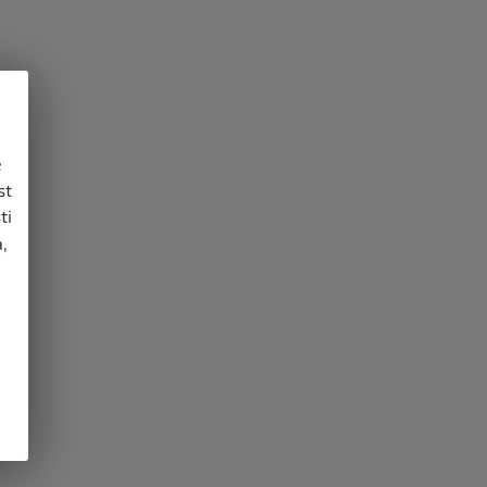
e
st
ti
,