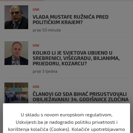
USK
VLADA MUSTAFE RUŽNIĆA PRED
POLITIČKIM KRAJEM?
prije 50 minuta
USK
KOLIKO LI JE SVJETOVA UBIJENO U
SREBRENICI, VIŠEGRADU, BILJANIMA,
PRIJEDORU, KOZARCU?
prije 3 tjedna
USK
ČLANOVI GO SDA BIHAĆ PRISUSTVOVALI
OBILJEŽAVANJU 34. GODIŠNJICE ZLOČINA
U BILJANIMA
prije 4 tjedna
U skladu s novom europskom regulativom,
Uskvijesti.ba je nadogradio politiku privatnosti i
USK
korištenja kolačića (Cookies). Kolačiće upotrebljavamo