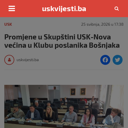
uskvijesti.ba
Skip
to
USK
25 svibnja, 2026 u 17:38
content
Promjene u Skupštini USK-Nova
većina u Klubu poslanika Bošnjaka
F
T
uskvijesti.ba
a
c
i
e
e
b
o
o
k