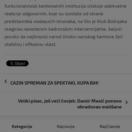
funkcionalnosti kantonalnih institucija iziskuje adekvatne
reakcije odgovornih, koje su izostale od strane
predstavnika vladajućih stranaka, na što je Klub Bošnjaka
reagirao navedenim kadrovskim intervencijama, šaljući
poruku da najbrojniji narod Unsko-sanskog kantona želi
stabilnu i efikasnu vlast.
Navigacija
CAZIN SPREMAN ZA SPEKTAKL KUPA BiH!
objava
Veliki pisac, još veći čovjek: Damir Masić ponovo
obradovao mališane
Kategorija
Najnovije
Najčitanije