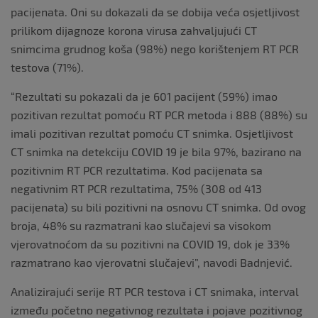
pacijenata. Oni su dokazali da se dobija veća osjetljivost
prilikom dijagnoze korona virusa zahvaljujući CT
snimcima grudnog koša (98%) nego korištenjem RT PCR
testova (71%).
“Rezultati su pokazali da je 601 pacijent (59%) imao
pozitivan rezultat pomoću RT PCR metoda i 888 (88%) su
imali pozitivan rezultat pomoću CT snimka. Osjetljivost
CT snimka na detekciju COVID 19 je bila 97%, bazirano na
pozitivnim RT PCR rezultatima. Kod pacijenata sa
negativnim RT PCR rezultatima, 75% (308 od 413
pacijenata) su bili pozitivni na osnovu CT snimka. Od ovog
broja, 48% su razmatrani kao slučajevi sa visokom
vjerovatnoćom da su pozitivni na COVID 19, dok je 33%
razmatrano kao vjerovatni slučajevi”, navodi Badnjević.
Analizirajući serije RT PCR testova i CT snimaka, interval
između početno negativnog rezultata i pojave pozitivnog