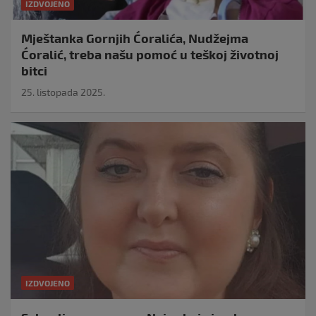
IZDVOJENO
Mještanka Gornjih Ćoralića, Nudžejma
Ćoralić, treba našu pomoć u teškoj životnoj
bitci
25. listopada 2025.
IZDVOJENO