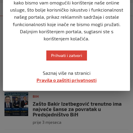
kako bismo vam omogućili korištenje naše online
Kategorija
Najnovije
Najčitanije
usluge, što bolje korisničko iskustvo i funkcionalnost
našeg portala, prikaz reklamnih sadržaja i ostale
funkcionalnosti koje inače ne bismo mogli pružati.
BIH
Daljnjim korištenjem portala, suglasni ste s
Ravnopravnost da — politička
manipulacija ne
korištenjem kolačića.
prije 2 mjeseca
Prihvati i zatvori
BIH
Postoje razne špekulacije oko ukidanja
Saznaj više na stranici
OHR-a – šta vi mislite?
Pravila o zaštiti privatnosti
prije 3 mjeseca
BIH
Zašto Bakir Izetbegović trenutno ima
najveće šanse za povratak u
Predsjedništvo BiH
prije 3 mjeseca