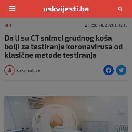
uskvijesti.ba
Skip
to
BIH
24 ožujka, 2020 u 12:19
content
Da li su CT snimci grudnog koša
bolji za testiranje koronavirusa od
klasične metode testiranja
F
T
uskvijesti.ba
a
c
i
e
e
b
o
o