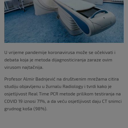
k
U vrijeme pandemije koronavirusa može se očekivati i
debata koja je metoda dijagnosticiranja zaraze ovim
virusom najtačnija.
Profesor Almir Badnjević na društvenim mrežama citira
studiju objavljenu u žurnalu Radiology i tvrdi kako je
osjetljivost Real Time PCR metode prilikom testiranja na
COVID 19 iznosi 71%, a da veću osjetljivost daju CT snimci
grudnog koša (98%).