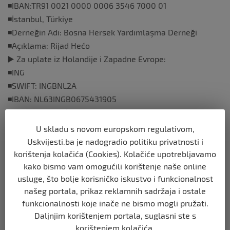
◾️IBAN:TR91 0021 0000 0006 3546 7000 01
◾️İstanbul, Türkiye
◾️Derneğin Adı: Bosna Hersek Yardımlaşma Derneği
◾️Açıklama: Rijad Hećo
▶️ Za uplate iz Holandije i Zapadne Evrope:
◾️ING
◾️SWIFT: INGBNL2A
◾️IBAN: NL63INGB0675431905
◾️St. Pomozi.ba (Help Bosnie) NL
◾️Het doel van de betaling: Edin Škiljo
U skladu s novom europskom regulativom,
Za korisnike BBI, Union i Asa banke, omogućena je i
Uskvijesti.ba je nadogradio politiku privatnosti i
donacija putem KVIKO aplikacije, uz obavezno
korištenja kolačića (Cookies). Kolačiće upotrebljavamo
naglašavanje svrhe uplate. Za klijente Intesa Sanpaolo
kako bismo vam omogućili korištenje naše online
usluge, što bolje korisničko iskustvo i funkcionalnost
Banke omogućena je donacija putem m-Intesa mobilne
našeg portala, prikaz reklamnih sadržaja i ostale
aplikacije, jednokratno ili uz svaki nalog plaćanja.
funkcionalnosti koje inače ne bismo mogli pružati.
Daljnjim korištenjem portala, suglasni ste s
korištenjem kolačića.