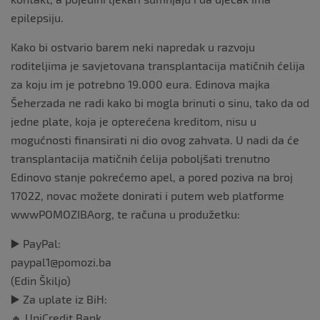
epilepsiju.
Kako bi ostvario barem neki napredak u razvoju
roditeljima je savjetovana transplantacija matičnih ćelija
za koju im je potrebno 19.000 eura. Edinova majka
Šeherzada ne radi kako bi mogla brinuti o sinu, tako da od
jedne plate, koja je opterećena kreditom, nisu u
mogućnosti finansirati ni dio ovog zahvata. U nadi da će
transplantacija matičnih ćelija poboljšati trenutno
Edinovo stanje pokrećemo apel, a pored poziva na broj
17022, novac možete donirati i putem web platforme
wwwPOMOZIBAorg, te računa u produžetku:
▶️ PayPal:
paypal1@pomozi.ba
(Edin Škiljo)
▶️ Za uplate iz BiH:
🔸 UniCredit Bank