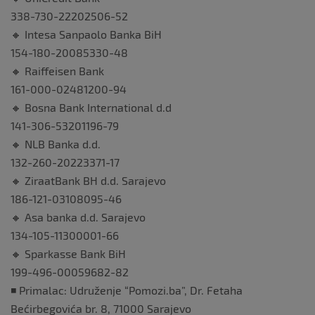
338-730-22202506-52
🔸 Intesa Sanpaolo Banka BiH
154-180-20085330-48
🔸 Raiffeisen Bank
161-000-02481200-94
🔸 Bosna Bank International d.d
141-306-53201196-79
🔸 NLB Banka d.d.
132-260-20223371-17
🔸 ZiraatBank BH d.d. Sarajevo
186-121-03108095-46
🔸 Asa banka d.d. Sarajevo
134-105-11300001-66
🔸 Sparkasse Bank BiH
199-496-00059682-82
◾️ Primalac: Udruženje “Pomozi.ba”, Dr. Fetaha
Bećirbegovića br. 8, 71000 Sarajevo