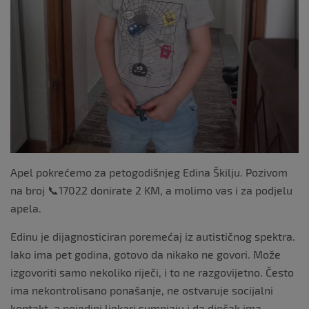
Apel pokrećemo za petogodišnjeg Edina Škilju. Pozivom
na broj 📞17022 donirate 2 KM, a molimo vas i za podjelu
apela.
Edinu je dijagnosticiran poremećaj iz autističnog spektra.
Iako ima pet godina, gotovo da nikako ne govori. Može
izgovoriti samo nekoliko riječi, i to ne razgovijetno. Često
ima nekontrolisano ponašanje, ne ostvaruje socijalni
kontakt, a pojedini ljekari sumnjaju i da dječak ima