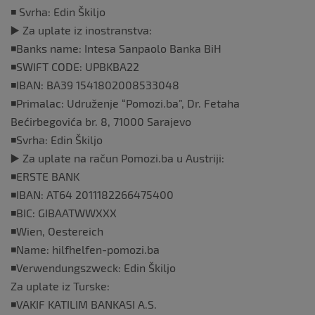
◾️ Svrha: Edin Škiljo
▶️ Za uplate iz inostranstva:
◾️Banks name: Intesa Sanpaolo Banka BiH
◾️SWIFT CODE: UPBKBA22
◾️IBAN: BA39 1541802008533048
◾️Primalac: Udruženje “Pomozi.ba”, Dr. Fetaha
Bećirbegovića br. 8, 71000 Sarajevo
◾️Svrha: Edin Škiljo
▶️ Za uplate na račun Pomozi.ba u Austriji:
◾️ERSTE BANK
◾️IBAN: AT64 2011182266475400
◾️BIC: GIBAATWWXXX
◾️Wien, Oestereich
◾️Name: hilfhelfen-pomozi.ba
◾️Verwendungszweck: Edin Škiljo
Za uplate iz Turske:
◾️VAKIF KATILIM BANKASI A.S.