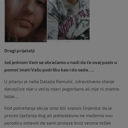
Dragi prijatelji
Još jednom Vam se obraćamo u nadi da će ovaj poziv u
pomoć imati Vašu podršku kao i do sada…..
U pitanju je naša Dalajla Ramulić, zdravstveno stanje
djevojčice nije u većoj mjeri pogoršano ali nije ni znatno
bolje…
Kod pokretanja akcije smo bili svjesni činjenice da je
proces liječenja dug ali jednostavno ne možemo ovu
porodicu ostaviti da sami prolaze kroz veoma težak