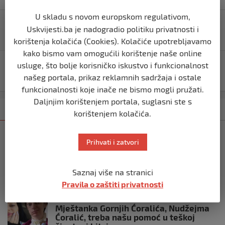
Navigacija
U skladu s novom europskom regulativom,
Hana Piralić:Uspješna bišćanka na Terezijanskoj
Uskvijesti.ba je nadogradio politiku privatnosti i
objava
vojnoj akademiji u Republici Austriji.
korištenja kolačića (Cookies). Kolačiće upotrebljavamo
kako bismo vam omogućili korištenje naše online
usluge, što bolje korisničko iskustvo i funkcionalnost
Ministrima i zastupnicima povećane plate 500 KM, a
najniže penzije 14,35 KM
našeg portala, prikaz reklamnih sadržaja i ostale
funkcionalnosti koje inače ne bismo mogli pružati.
Daljnjim korištenjem portala, suglasni ste s
Kategorija
Najnovije
Najčitanije
korištenjem kolačića.
IZDVOJENO
Prihvati i zatvori
Vrhunska PVC i ALU stolarija
renomiranih njemačkih profila
prije 3 mjeseca
Saznaj više na stranici
Pravila o zaštiti privatnosti
IZDVOJENO
Mještanka Gornjih Ćoralića, Nudžejma
Ćoralić, treba našu pomoć u teškoj