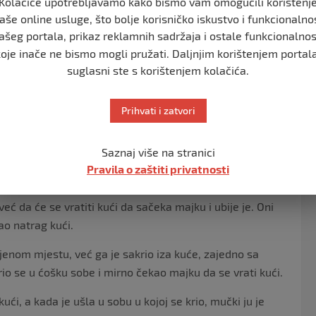
Kolačiće upotrebljavamo kako bismo vam omogućili korištenj
aše online usluge, što bolje korisničko iskustvo i funkcionalno
pedagoga nakon što je učestvovao u školskoj tučnjavi i
ašeg portala, prikaz reklamnih sadržaja i ostale funkcionalnos
vima koji su ga povrijedili”, ali je rekao i da stalno
koje inače ne bismo mogli pružati. Daljnjim korištenjem portala
suglasni ste s korištenjem kolačića.
njegova misija da ubija”, a često je u školi crtao krv,
Prihvati i zatvori
o i listu za odstrijel.
zahtjev za usvajanje, i sina je uzela kod sebe.
Saznaj više na stranici
Pravila o zaštiti privatnosti
 majkom napustio kuću i zajedno su krenuli biciklom.
eć da će se vratiti kući da sačeka majku i ubije je. Oni
ao natrag kući.
ajenom mjestu, već ga je sakrio iza kuće, zajedno sa
io se u ćošku sobe i mirno čekao majku da se vrati kući.
ći, a kada je ušla u sobu u kojoj se krio, mučki ju je