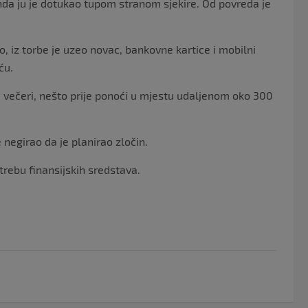
onda ju je dotukao tupom stranom sjekire. Od povreda je
o, iz torbe je uzeo novac, bankovne kartice i mobilni
ću.
e večeri, nešto prije ponoći u mjestu udaljenom oko 300
 negirao da je planirao zločin.
trebu finansijskih sredstava.