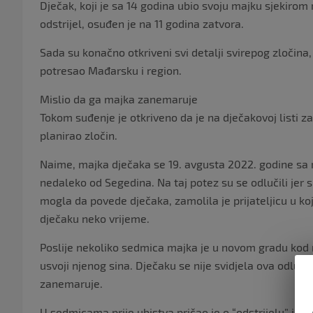
Dječak, koji je sa 14 godina ubio svoju majku sjekirom
odstrijel, osuđen je na 11 godina zatvora.
Sada su konačno otkriveni svi detalji svirepog zločina, 
potresao Mađarsku i region.
Mislio da ga majka zanemaruje
Tokom suđenje je otkriveno da je na dječakovoj listi za
planirao zločin.
Naime, majka dječaka se 19. avgusta 2022. godine sa 
nedaleko od Segedina. Na taj potez su se odlučili jer 
mogla da povede dječaka, zamolila je prijateljicu u koj
dječaku neko vrijeme.
Poslije nekoliko sedmica majka je u novom gradu kod 
usvoji njenog sina. Dječaku se nije svidjela ova odluk
zanemaruje.
U sedmicama prije ubistva pričao je o “odstrijelu” i napra