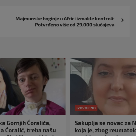
Majmunske boginje u Africi izmakle kontroli:
Potvrđeno više od 29.000 slučajeva
IZDVOJENO
a Gornjih Ćoralića,
Sakuplja se novac za N
 Ćoralić, treba našu
koja je, zbog reumato