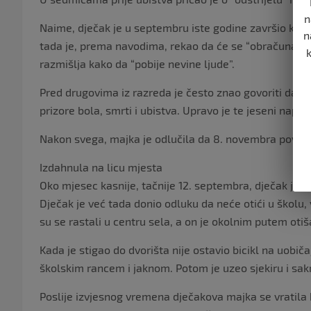
n
Naime, dječak je u septembru iste godine završio kod 
n
tada je, prema navodima, rekao da će se “obračunati sa s
razmišlja kako da “pobije nevine ljude”.
Pred drugovima iz razreda je često znao govoriti da je “
prizore bola, smrti i ubistva. Upravo je te jeseni napravi
Nakon svega, majka je odlučila da 8. novembra povuče 
Izdahnula na licu mjesta
Oko mjesec kasnije, tačnije 12. septembra, dječak je s
Dječak je već tada donio odluku da neće otići u školu, v
su se rastali u centru sela, a on je okolnim putem otiš
Kada je stigao do dvorišta nije ostavio bicikl na uobič
školskim rancem i jaknom. Potom je uzeo sjekiru i sakr
Poslije izvjesnog vremena dječakova majka se vratila ku