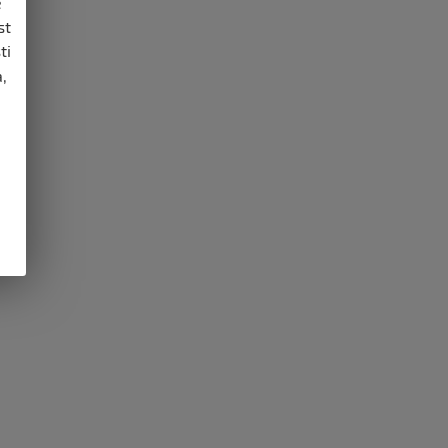
e
st
ti
,