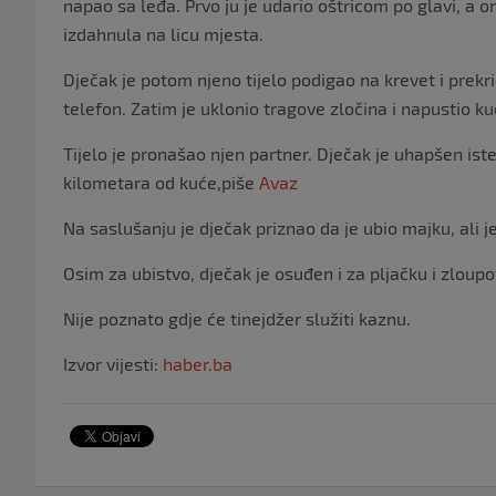
napao sa leđa. Prvo ju je udario oštricom po glavi, a 
izdahnula na licu mjesta.
Dječak je potom njeno tijelo podigao na krevet i prekri
telefon. Zatim je uklonio tragove zločina i napustio ku
Tijelo je pronašao njen partner. Dječak je uhapšen ist
kilometara od kuće,piše
Avaz
Na saslušanju je dječak priznao da je ubio majku, ali je
Osim za ubistvo, dječak je osuđen i za pljačku i zloupo
Nije poznato gdje će tinejdžer služiti kaznu.
Izvor vijesti:
haber.ba