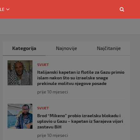
LE
Kategorija
Najnovije
Najčitanije
SVIJET
Italijanski kapetan iz flotile za Gazu primio
islam nakon što su izraelske snage
prekinule molitvu njegove posade
prije 10 mjeseci
SVIJET
Brod “Mikeno” probio izraelsku blokadu i
uplovio u Gazu – kapetan iz Sarajeva vijori
zastavu BiH
prije 10 mjeseci