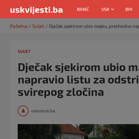
uskvijesti.ba
BIHAĆ
USK
BIH
Skip
Početna
Svijet
Dječak sjekirom ubio majku, prethodno napra
to
content
SVIJET
Dječak sjekirom ubio m
napravio listu za odstrij
svirepog zločina
uskvijesti.ba