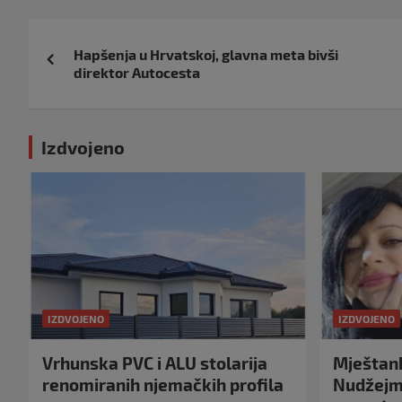
Navigacija
Hapšenja u Hrvatskoj, glavna meta bivši
objava
direktor Autocesta
Izdvojeno
IZDVOJENO
IZDVOJENO
Vrhunska PVC i ALU stolarija
Mještank
renomiranih njemačkih profila
Nudžejma