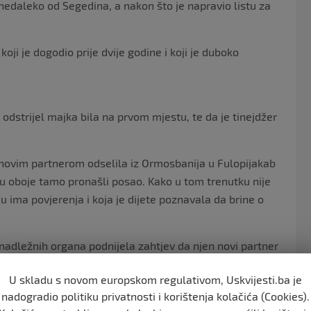
 nedaleko od Segedina, a nakon što je napravio listu za
koji je dogodio prije dvije godine i koji je duboko
 odstrijel majka bila na prvom mjestu, te da je tinejdžer
novim partnerom odselila iz Ormosbanija u Fulopijakab
su oboje tamo pronašli posao. Kako u tom trenutku nije
u ima povjerenja i koja je dijete poznavala da brine o
nadležnih organa podnijela zahtjev da njen novi partner
a, jer je vjerovao da ga majka zbog novog partnera
U skladu s novom europskom regulativom, Uskvijesti.ba je
nadogradio politiku privatnosti i korištenja kolačića (Cookies).
vio je listu ljudi koje želi da likvidira.