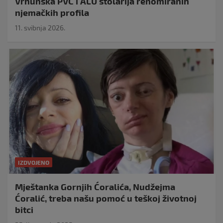
Vrhunska PVC i ALU stolarija renomiranih
njemačkih profila
11. svibnja 2026.
IZDVOJENO
Mještanka Gornjih Ćoralića, Nudžejma
Ćoralić, treba našu pomoć u teškoj životnoj
bitci