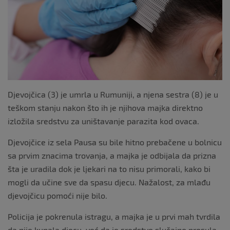
k
Djevojčica (3) je umrla u Rumuniji, a njena sestra (8) je u
teškom stanju nakon što ih je njihova majka direktno
izložila sredstvu za uništavanje parazita kod ovaca.
Djevojčice iz sela Pausa su bile hitno prebačene u bolnicu
sa prvim znacima trovanja, a majka je odbijala da prizna
šta je uradila dok je ljekari na to nisu primorali, kako bi
mogli da učine sve da spasu djecu. Nažalost, za mlađu
djevojčicu pomoći nije bilo.
Policija je pokrenula istragu, a majka je u prvi mah tvrdila
da nije kupala djecu, već da je sredstvo slučajno prosula