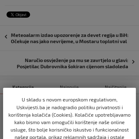
Navigacija
Meteoalarm izdao upozorenje za devet regija u BiH:
objava
Očekuje nas jako nevrijeme, u Mostaru toplotni val
Naručio osvježenje pa mu se zavrtjelo u glavi:
Posjetilac Dubrovnika šokiran cijenom sladoleda
Kategorija
Najnovije
Najčitanije
U skladu s novom europskom regulativom,
SVIJET
Uskvijesti.ba je nadogradio politiku privatnosti i
Italijanski kapetan iz flotile za Gazu
korištenja kolačića (Cookies). Kolačiće upotrebljavamo
primio islam nakon što su izraelske
snage prekinule molitvu njegove
kako bismo vam omogućili korištenje naše online
posade
usluge, što bolje korisničko iskustvo i funkcionalnost
prije 10 mjeseci
našeg portala, prikaz reklamnih sadržaja i ostale