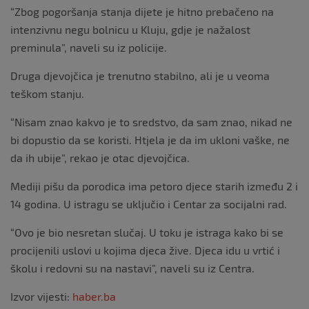
“Zbog pogoršanja stanja dijete je hitno prebačeno na
intenzivnu negu bolnicu u Kluju, gdje je nažalost
preminula”, naveli su iz policije.
Druga djevojčica je trenutno stabilno, ali je u veoma
teškom stanju.
“Nisam znao kakvo je to sredstvo, da sam znao, nikad ne
bi dopustio da se koristi. Htjela je da im ukloni vaške, ne
da ih ubije”, rekao je otac djevojčica.
Mediji pišu da porodica ima petoro djece starih između 2 i
14 godina. U istragu se uključio i Centar za socijalni rad.
“Ovo je bio nesretan slučaj. U toku je istraga kako bi se
procijenili uslovi u kojima djeca žive. Djeca idu u vrtić i
školu i redovni su na nastavi”, naveli su iz Centra.
Izvor vijesti:
haber.ba