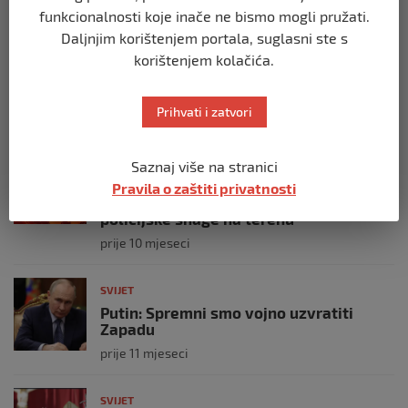
funkcionalnosti koje inače ne bismo mogli pružati.
Daljnjim korištenjem portala, suglasni ste s
SVIJET
Brod “Mikeno” probio izraelsku blokadu
korištenjem kolačića.
i uplovio u Gazu – kapetan iz Sarajeva
vijori zastavu BiH
Prihvati i zatvori
prije 10 mjeseci
SVIJET
Saznaj više na stranici
Opsadno stanje u Münchenu, odjeknulo
Pravila o zaštiti privatnosti
nekoliko eksplozija: Ima žrtava,
policijske snage na terenu
prije 10 mjeseci
SVIJET
Putin: Spremni smo vojno uzvratiti
Zapadu
prije 11 mjeseci
SVIJET