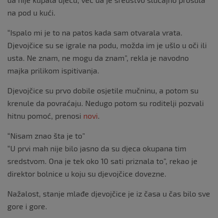
na pod u kući.
“Ispalo mi je to na patos kada sam otvarala vrata.
Djevojčice su se igrale na podu, možda im je ušlo u oči ili
usta. Ne znam, ne mogu da znam”, rekla je navodno
majka prilikom ispitivanja.
Djevojčice su prvo dobile osjetile mučninu, a potom su
krenule da povraćaju. Nedugo potom su roditelji pozvali
hitnu pomoć, prenosi
novi
.
“Nisam znao šta je to”
“U prvi mah nije bilo jasno da su djeca okupana tim
sredstvom. Ona je tek oko 10 sati priznala to”, rekao je
direktor bolnice u koju su djevojčice dovezne.
Nažalost, stanje mlađe djevojčice je iz časa u čas bilo sve
gore i gore.