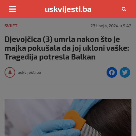
uskvijesti.ba
Skip
to
SVIJET
23 lipnja, 2024 u 9:42
content
Djevojčica (3) umrla nakon što je
majka pokušala da joj ukloni vaške:
Tragedija potresla Balkan
F
T
uskvijesti.ba
a
c
i
e
e
b
o
o