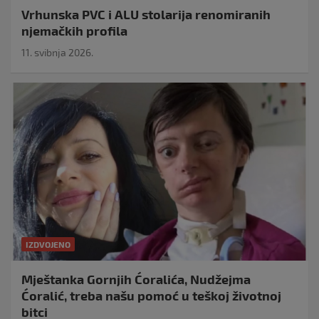
Vrhunska PVC i ALU stolarija renomiranih
njemačkih profila
11. svibnja 2026.
IZDVOJENO
Mještanka Gornjih Ćoralića, Nudžejma
Ćoralić, treba našu pomoć u teškoj životnoj
bitci