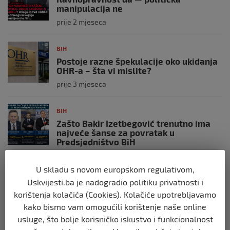
manipulacija ne
prije 2 mjeseca
BIH
Postoje razne špekulacije oko ukidanja
OHR-a – šta vi mislite?
prije 3 mjeseca
BIH
Zašto Bakir Izetbegović trenutno ima
najveće šanse za povratak u
Predsjedništvo BiH
prije 3 mjeseca
U skladu s novom europskom regulativom,
Uskvijesti.ba je nadogradio politiku privatnosti i
BIH
korištenja kolačića (Cookies). Kolačiće upotrebljavamo
Demantij Federalnog ministarstva
unutrašnjih poslova
kako bismo vam omogućili korištenje naše online
prije 5 mjeseci
usluge, što bolje korisničko iskustvo i funkcionalnost