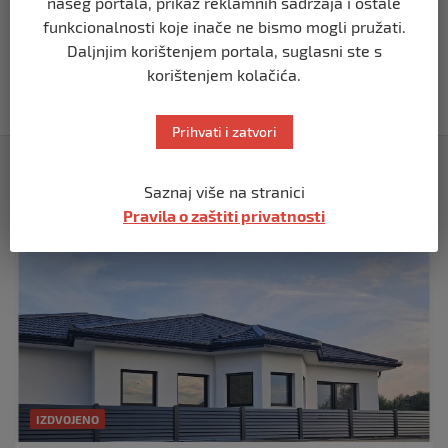
našeg portala, prikaz reklamnih sadržaja i ostale
funkcionalnosti koje inače ne bismo mogli pružati.
BIH
Daljnjim korištenjem portala, suglasni ste s
Akcija SIPA-e: Pretresaju se stambeni i
pomoćni objekti
korištenjem kolačića.
prije 5 mjeseci
Prihvati i zatvori
Izdvojeno
Saznaj više na stranici
Pravila o zaštiti privatnosti
IZDVOJENO