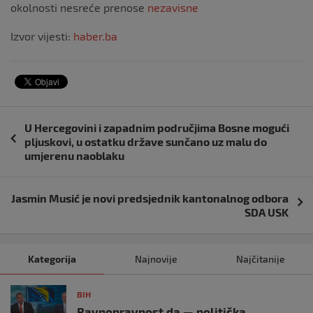
okolnosti nesreće prenose
nezavisne
Izvor vijesti:
haber.ba
Navigacija
U Hercegovini i zapadnim područjima Bosne mogući
objava
pljuskovi, u ostatku države sunčano uz malu do
umjerenu naoblaku
Jasmin Musić je novi predsjednik kantonalnog odbora
SDA USK
Kategorija
Najnovije
Najčitanije
BIH
Ravnopravnost da — politička