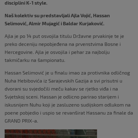
disciplini K-1 style.
Naš kolektiv su predstavljali Ajla Vojić, Hassan
Selimović, Almir Mujagić i Baldar Kurjaković.
Ajla je po 14 put osvojila titulu Državne prvakinje te je
preko deceniju nepobjeđena na prvenstvima Bosne i
Hercegovine. Ajla je osvojila i pehar za najbolju
takmičarku na šampionatu.
Hassan Selimović je u finalu imao za protivnika odličnog
Nuha Hebibovića iz Sarajevskih Gazija a svi prisutni u
dvorani su svjedočili meču kakav se rjetko viđa i na
Svjetskoj sceni. Hassan je odlicno parirao starijem i
iskusnijem Nuhu koji je zasluzeno sudijskom odlukom na
poene pobjedio i uspio se revanširat Hassanu za finale da
GRAND PRIX-a.