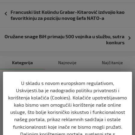
Navigacija
Francuski list Kolindu Grabar-Kitarović izdvojio kao
objava
favoritkinju za poziciju novog šefa NATO-a
Oružane snage BiH primaju 500 vojnika u službu, sutra
konkurs
Kategorija
Najnovije
Najčitanije
USK
U skladu s novom europskom regulativom,
VLADA MUSTAFE RUŽNIĆA PRED
Uskvijesti.ba je nadogradio politiku privatnosti i
POLITIČKIM KRAJEM?
korištenja kolačića (Cookies). Kolačiće upotrebljavamo
prije 2 dana
kako bismo vam omogućili korištenje naše online
usluge, što bolje korisničko iskustvo i funkcionalnost
USK
našeg portala, prikaz reklamnih sadržaja i ostale
KOLIKO LI JE SVJETOVA UBIJENO U
funkcionalnosti koje inače ne bismo mogli pružati.
SREBRENICI, VIŠEGRADU, BILJANIMA,
PRIJEDORU, KOZARCU?
Daljnjim korištenjem portala, suglasni ste s