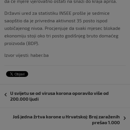
da će mjere vjerovatno ostati na snazi do kraja aprila.
Državni ured za statistiku INSEE prošle je sedmice
saopštio da je privredna aktivnost 35 posto ispod
uobičajenog nivoa. Procjenjuje da svaki mjesec blokade
ekonomiju stoji oko tri posto godišnjeg bruto domaćeg
proizvoda (BDP).
Izvor vijesti: haber.ba
Navigacija
U svijetu se od virusa korona oporavilo više od
objava
200.000 ljudi
Još jedna žrtva korone u Hrvatskoj: Broj zaraženih
prešao 1.000