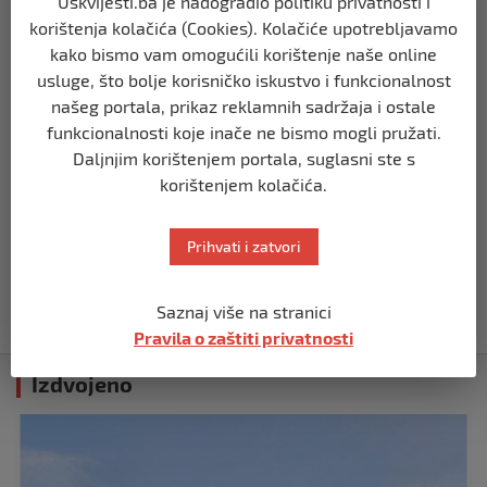
policijske snage na terenu
Uskvijesti.ba je nadogradio politiku privatnosti i
korištenja kolačića (Cookies). Kolačiće upotrebljavamo
prije 10 mjeseci
kako bismo vam omogućili korištenje naše online
usluge, što bolje korisničko iskustvo i funkcionalnost
SVIJET
našeg portala, prikaz reklamnih sadržaja i ostale
Putin: Spremni smo vojno uzvratiti
Zapadu
funkcionalnosti koje inače ne bismo mogli pružati.
Daljnjim korištenjem portala, suglasni ste s
prije 11 mjeseci
korištenjem kolačića.
SVIJET
Papa Lav XIV izjavio da je situacija vrlo
Prihvati i zatvori
ozbiljna nakon izraelskog napada na
Dohu
Saznaj više na stranici
prije 11 mjeseci
Pravila o zaštiti privatnosti
Izdvojeno