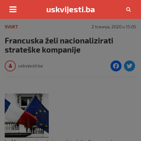
uskvijesti.ba
Skip
to
SVIJET
2 travnja, 2020 u 15:05
content
Francuska želi nacionalizirati
strateške kompanije
F
T
uskvijesti.ba
a
c
i
e
e
b
o
o
k