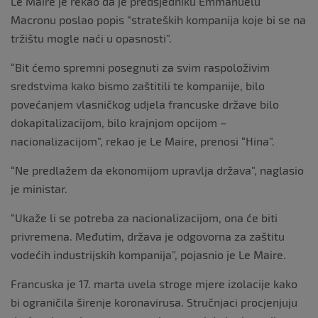
Le Maire je rekao da je predsjedniku Emmanuelu
Macronu poslao popis “strateških kompanija koje bi se na
tržištu mogle naći u opasnosti”.
“Bit ćemo spremni posegnuti za svim raspoloživim
sredstvima kako bismo zaštitili te kompanije, bilo
povećanjem vlasničkog udjela francuske države bilo
dokapitalizacijom, bilo krajnjom opcijom –
nacionalizacijom”, rekao je Le Maire, prenosi “Hina”.
“Ne predlažem da ekonomijom upravlja država”, naglasio
je ministar.
“Ukaže li se potreba za nacionalizacijom, ona će biti
privremena. Međutim, država je odgovorna za zaštitu
vodećih industrijskih kompanija”, pojasnio je Le Maire.
Francuska je 17. marta uvela stroge mjere izolacije kako
bi ograničila širenje koronavirusa. Stručnjaci procjenjuju