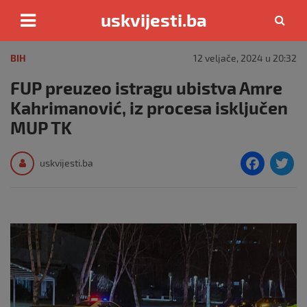
uskvijesti.ba
Skip
to
BIH
12 veljače, 2024 u 20:32
content
FUP preuzeo istragu ubistva Amre
Kahrimanović, iz procesa isključen
MUP TK
F
T
uskvijesti.ba
a
c
i
e
e
b
o
o