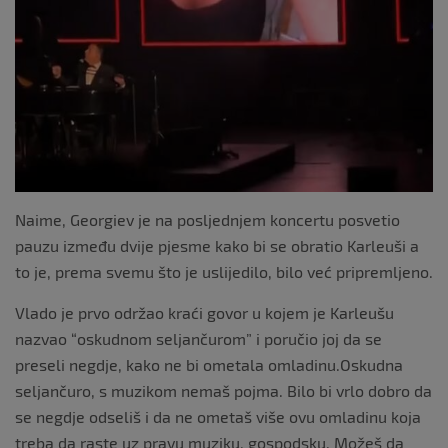
k
Naime, Georgiev je na posljednjem koncertu posvetio
pauzu između dvije pjesme kako bi se obratio Karleuši a
to je, prema svemu što je uslijedilo, bilo već pripremljeno.
Vlado je prvo održao kraći govor u kojem je Karleušu
nazvao “oskudnom seljančurom” i poručio joj da se
preseli negdje, kako ne bi ometala omladinu.Oskudna
seljančuro, s muzikom nemaš pojma. Bilo bi vrlo dobro da
se negdje odseliš i da ne ometaš više ovu omladinu koja
treba da raste uz pravu muziku, gospodsku. Možeš da