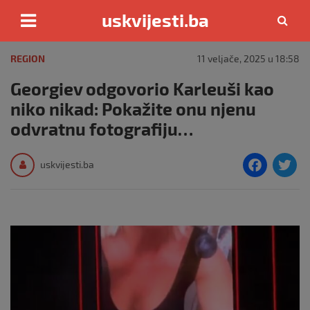
uskvijesti.ba
Skip
to
REGION
11 veljače, 2025 u 18:58
content
Georgiev odgovorio Karleuši kao
niko nikad: Pokažite onu njenu
odvratnu fotografiju…
F
T
uskvijesti.ba
a
c
i
e
e
b
o
o