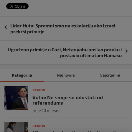
Navigacija
Lider Huta: Spremni smo na eskalaciju ako Izrael
objava
prekrši primirje
Ugroženo primirje u Gazi, Netanyahu poslao poruku i
postavio ultimatum Hamasu
Kategorija
Najnovije
Najčitanije
REGION
Vulin: Ne smije se odustati od
referenduma
prije 10 mjeseci
REGION