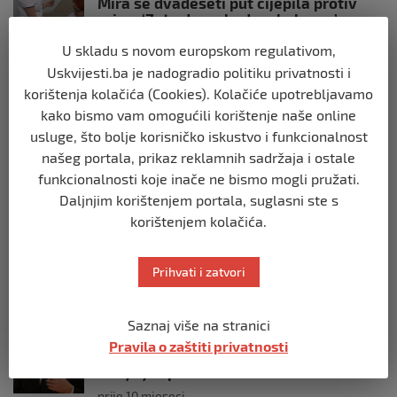
Mira se dvadeseti put cijepila protiv
gripe: ‘Zato da ne budem bolesna’
prije 10 mjeseci
U skladu s novom europskom regulativom,
Uskvijesti.ba je nadogradio politiku privatnosti i
REGION
korištenja kolačića (Cookies). Kolačiće upotrebljavamo
Predsjednik Srbije Aleksandar Vučić
kako bismo vam omogućili korištenje naše online
poslao vijenac: Posljednji pozdrav
usluge, što bolje korisničko iskustvo i funkcionalnost
Halidu
našeg portala, prikaz reklamnih sadržaja i ostale
prije 10 mjeseci
funkcionalnosti koje inače ne bismo mogli pružati.
Daljnjim korištenjem portala, suglasni ste s
REGION
korištenjem kolačića.
Koza ogrebala dijete u zoološkom vrtu,
roditelji zvali hitnu i policiju: “Došli su
uhapsiti kozu”
Prihvati i zatvori
prije 10 mjeseci
Saznaj više na stranici
REGION
Pravila o zaštiti privatnosti
Vučić dramatično: “Biće rata, Vojska
Srbije je spremna”
prije 10 mjeseci