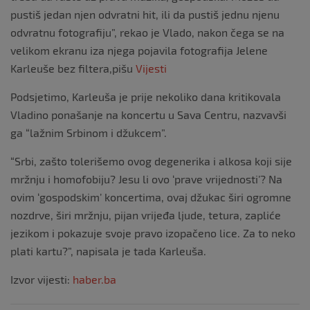
pustiš jedan njen odvratni hit, ili da pustiš jednu njenu
odvratnu fotografiju”, rekao je Vlado, nakon čega se na
velikom ekranu iza njega pojavila fotografija Jelene
Karleuše bez filtera,pišu
Vijesti
Podsjetimo, Karleuša je prije nekoliko dana kritikovala
Vladino ponašanje na koncertu u Sava Centru, nazvavši
ga “lažnim Srbinom i džukcem”.
“Srbi, zašto tolerišemo ovog degenerika i alkosa koji sije
mržnju i homofobiju? Jesu li ovo ‘prave vrijednosti’? Na
ovim ‘gospodskim’ koncertima, ovaj džukac širi ogromne
nozdrve, širi mržnju, pijan vrijeđa ljude, tetura, zapliće
jezikom i pokazuje svoje pravo izopačeno lice. Za to neko
plati kartu?”, napisala je tada Karleuša.
Izvor vijesti:
haber.ba