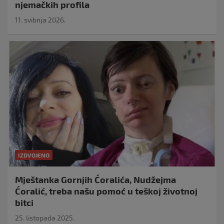
njemačkih profila
11. svibnja 2026.
IZDVOJENO
Mještanka Gornjih Ćoralića, Nudžejma
Ćoralić, treba našu pomoć u teškoj životnoj
bitci
25. listopada 2025.