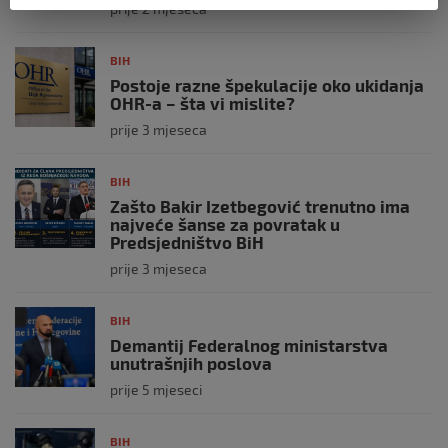
prije 2 mjeseca
BIH
Postoje razne špekulacije oko ukidanja
OHR-a – šta vi mislite?
prije 3 mjeseca
BIH
Zašto Bakir Izetbegović trenutno ima
najveće šanse za povratak u
Predsjedništvo BiH
prije 3 mjeseca
BIH
Demantij Federalnog ministarstva
unutrašnjih poslova
prije 5 mjeseci
BIH