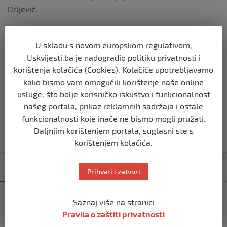
Drljević.
U skladu s novom europskom regulativom,
Uskvijesti.ba je nadogradio politiku privatnosti i
Navigacija
korištenja kolačića (Cookies). Kolačiće upotrebljavamo
Ovo su nove naredbe u FBiH: Nošenje maske
objava
kako bismo vam omogućili korištenje naše online
obavezno i na otvorenom
usluge, što bolje korisničko iskustvo i funkcionalnost
našeg portala, prikaz reklamnih sadržaja i ostale
Severina poslije razvoda objavila fotku u društvu
funkcionalnosti koje inače ne bismo mogli pružati.
zgodnog frajera, usput je otkrila i o kome je riječ: ”Moj
Daljnjim korištenjem portala, suglasni ste s
je bolji od tvog!”
korištenjem kolačića.
Kategorija
Najnovije
Najčitanije
Prihvati i zatvori
BIH
Saznaj više na stranici
Ravnopravnost da — politička
Pravila o zaštiti privatnosti
manipulacija ne