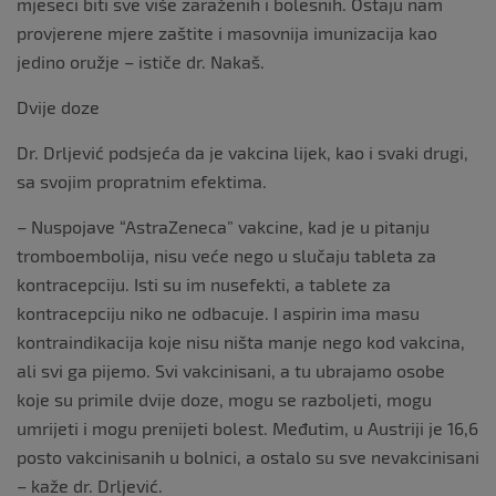
mjeseci biti sve više zaraženih i bolesnih. Ostaju nam
provjerene mjere zaštite i masovnija imunizacija kao
jedino oružje – ističe dr. Nakaš.
Dvije doze
Dr. Drljević podsjeća da je vakcina lijek, kao i svaki drugi,
sa svojim propratnim efektima.
– Nuspojave “AstraZeneca” vakcine, kad je u pitanju
tromboembolija, nisu veće nego u slučaju tableta za
kontracepciju. Isti su im nusefekti, a tablete za
kontracepciju niko ne odbacuje. I aspirin ima masu
kontraindikacija koje nisu ništa manje nego kod vakcina,
ali svi ga pijemo. Svi vakcinisani, a tu ubrajamo osobe
koje su primile dvije doze, mogu se razboljeti, mogu
umrijeti i mogu prenijeti bolest. Međutim, u Austriji je 16,6
posto vakcinisanih u bolnici, a ostalo su sve nevakcinisani
– kaže dr. Drljević.