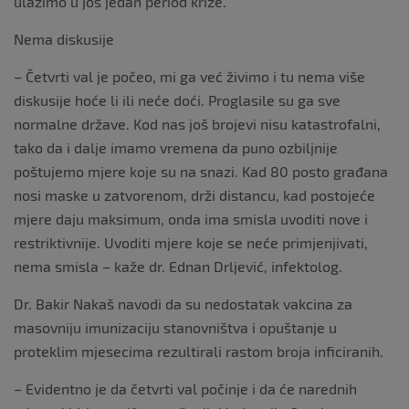
ulazimo u još jedan period krize.
Nema diskusije
– Četvrti val je počeo, mi ga već živimo i tu nema više
diskusije hoće li ili neće doći. Proglasile su ga sve
normalne države. Kod nas još brojevi nisu katastrofalni,
tako da i dalje imamo vremena da puno ozbiljnije
poštujemo mjere koje su na snazi. Kad 80 posto građana
nosi maske u zatvorenom, drži distancu, kad postojeće
mjere daju maksimum, onda ima smisla uvoditi nove i
restriktivnije. Uvoditi mjere koje se neće primjenjivati,
nema smisla – kaže dr. Ednan Drljević, infektolog.
Dr. Bakir Nakaš navodi da su nedostatak vakcina za
masovniju imunizaciju stanovništva i opuštanje u
proteklim mjesecima rezultirali rastom broja inficiranih.
– Evidentno je da četvrti val počinje i da će narednih