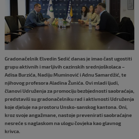
o
k
Gradonačelnik Elvedin Sedić danas je imao čast ugostiti
grupu aktivnih i marljivih cazinskih srednjoškolaca –
Adisa Burzića, Nadiju Muminović i Adnu Samardžić, te
njihovog profesora Aladina Žunića. Ovi mladi ljudi,
članovi Udruženja za promociju bezbjednosti saobraćaja,
predstavili su gradonačelniku rad i aktivnosti Udruženja
koje djeluje na prostoru Unsko-sanskog kantona. Oni,
kroz svoje angažmane, nastoje prevenirati saobraćajne
nesreće s naglaskom na ulogu čovjeka kao glavnog
krivca.