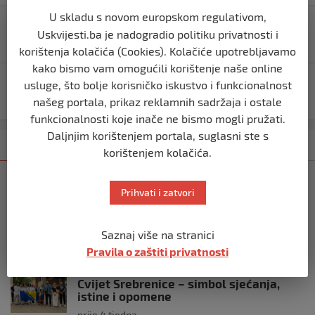
Navigacija
U skladu s novom europskom regulativom,
Vijeće ministara BiH usvojilo dva ključna reformska
Uskvijesti.ba je nadogradio politiku privatnosti i
objava
zakona
korištenja kolačića (Cookies). Kolačiće upotrebljavamo
kako bismo vam omogućili korištenje naše online
Ukrajina preuzela odgovornost za ubistvo ruskog
usluge, što bolje korisničko iskustvo i funkcionalnost
generala u Moskvi
našeg portala, prikaz reklamnih sadržaja i ostale
funkcionalnosti koje inače ne bismo mogli pružati.
Daljnjim korištenjem portala, suglasni ste s
Kategorija
Najnovije
Najčitanije
korištenjem kolačića.
BIHAĆ
Prihvati i zatvori
Bišćanin Anes Ramić osvojio Mont
Blanc – najviši vrh Alpa (4.810 m)
prije 3 tjedna
Saznaj više na stranici
Pravila o zaštiti privatnosti
BIHAĆ
Cvijet Srebrenice – simbol sjećanja,
istine i opomene
prije 4 tjedna