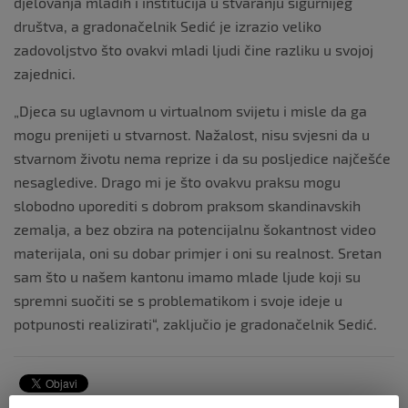
djelovanja mladih i institucija u stvaranju sigurnijeg
društva, a gradonačelnik Sedić je izrazio veliko
zadovoljstvo što ovakvi mladi ljudi čine razliku u svojoj
zajednici.
„Djeca su uglavnom u virtualnom svijetu i misle da ga
mogu prenijeti u stvarnost. Nažalost, nisu svjesni da u
stvarnom životu nema reprize i da su posljedice najčešće
nesagledive. Drago mi je što ovakvu praksu mogu
slobodno uporediti s dobrom praksom skandinavskih
zemalja, a bez obzira na potencijalnu šokantnost video
materijala, oni su dobar primjer i oni su realnost. Sretan
sam što u našem kantonu imamo mlade ljude koji su
spremni suočiti se s problematikom i svoje ideje u
potpunosti realizirati“, zaključio je gradonačelnik Sedić.