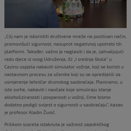
„Cilj nam je iskoristiti društvene mreže na pozitivan način,
promovišući sigurnost, nasuprot negativnoj upotrebi tih
platformi. Također, važno je naglasiti i da je, zahvaljujući
radu djece iz ovog Udruženja, JU „I srednja škola“ u
Cazinu uspjela nabaviti simulator vožnje, koji se koristi u
nastavnom procesu za učenike koji su se opredijelili za
usmjerenje tehničar drumskog saobraćaja. Planiramo, u
iste svrhe, nabaviti i naočale koje simuliraju stanje
alkoholiziranosti i pospanosti u vožnji, čime bismo
dodatno podigli svijest o sigurnosti u saobraćaju“, kazao
je profesor Aladin Žunić.
Prilikom susreta istaknuta je važnost zajedničkog