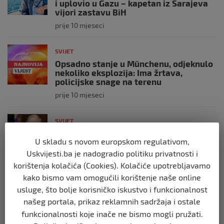
i uplovio u Gazu – kapetan iz Sarajeva
vijori zastavu BiH
prije 10 mjeseci
SVIJET
Opsadno stanje u Münchenu, odjeknulo
nekoliko eksplozija: Ima žrtava,
policijske snage na terenu
prije 10 mjeseci
SVIJET
Putin: Spremni smo vojno uzvratiti
U skladu s novom europskom regulativom,
Zapadu
Uskvijesti.ba je nadogradio politiku privatnosti i
prije 11 mjeseci
korištenja kolačića (Cookies). Kolačiće upotrebljavamo
kako bismo vam omogućili korištenje naše online
SVIJET
usluge, što bolje korisničko iskustvo i funkcionalnost
Papa Lav XIV izjavio da je situacija vrlo
našeg portala, prikaz reklamnih sadržaja i ostale
ozbiljna nakon izraelskog napada na
Dohu
funkcionalnosti koje inače ne bismo mogli pružati.