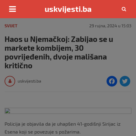
uskvijesti.ba
Skip
to
SVIJET
29 rujna, 2024 u 15:03
content
Haos u Njemačkoj: Zabijao se u
markete kombijem, 30
povrijeđenih, dvoje mališana
kritično
F
T
uskvijesti.ba
a
c
i
e
e
b
Policija je objavila da je uhapšen 41-godišnji Sirijac iz
o
Esena koji se povezuje s požarima.