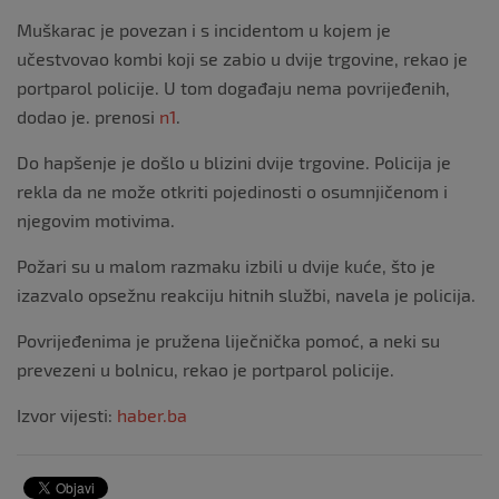
o
Muškarac je povezan i s incidentom u kojem je
k
učestvovao kombi koji se zabio u dvije trgovine, rekao je
portparol policije. U tom događaju nema povrijeđenih,
dodao je. prenosi
n1
.
Do hapšenje je došlo u blizini dvije trgovine. Policija je
rekla da ne može otkriti pojedinosti o osumnjičenom i
njegovim motivima.
Požari su u malom razmaku izbili u dvije kuće, što je
izazvalo opsežnu reakciju hitnih službi, navela je policija.
Povrijeđenima je pružena liječnička pomoć, a neki su
prevezeni u bolnicu, rekao je portparol policije.
Izvor vijesti:
haber.ba