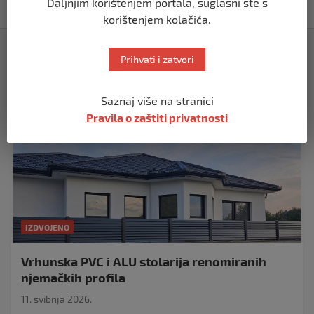
prije 11 mjeseci
Daljnjim korištenjem portala, suglasni ste s
korištenjem kolačića.
Izdvojeno
Prihvati i zatvori
Saznaj više na stranici
Pravila o zaštiti privatnosti
IZDVOJENO
Vrhunska PVC i ALU stolarija renomiranih
njemačkih profila
11. svibnja 2026.