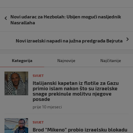
Navigacija
Novi udarac za Hezbolah: Ubijen mogući nasljednik
objava
Nasrallaha
Novi izraelski napadi na južna predgrađa Bejruta
Kategorija
Najnovije
Najčitanije
SVIJET
Italijanski kapetan iz flotile za Gazu
primio islam nakon što su izraelske
snage prekinule molitvu njegove
posade
prije 10 mjeseci
SVIJET
Brod “Mikeno” probio izraelsku blokadu