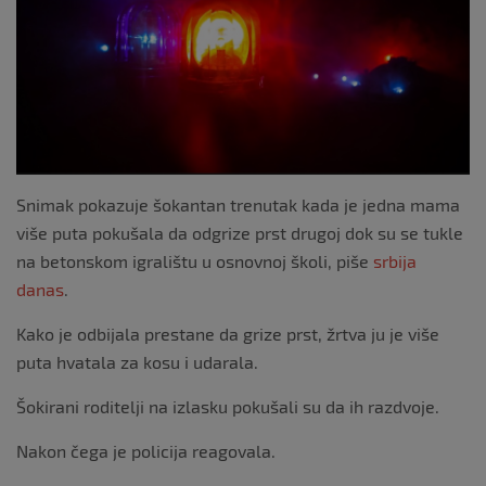
o
k
Snimak pokazuje šokantan trenutak kada je jedna mama
više puta pokušala da odgrize prst drugoj dok su se tukle
na betonskom igralištu u osnovnoj školi, piše
srbija
danas
.
Kako je odbijala prestane da grize prst, žrtva ju je više
puta hvatala za kosu i udarala.
Šokirani roditelji na izlasku pokušali su da ih razdvoje.
Nakon čega je policija reagovala.