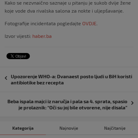
Kako se nezvnaično saznaje u pitanju je sukob dvije žene
koje vode dva rivalska salona za nokte i uljepšavanje.
Fotografije incidentata pogledajte
OVDJE
.
Izvor vijesti:
haber.ba
Navigacija
Upozorenje WHO-a: Dvanaest posto ljudi u BiH koristi
objava
antibiotike bez recepta
Beba ispala majci iz naručja i pala sa 4. sprata, spasio
je prolaznik: “Oči su joj bile otvorene, nije disala”
Kategorija
Najnovije
Najčitanije