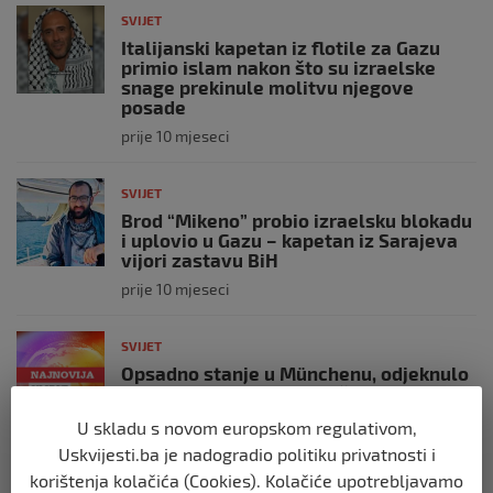
SVIJET
Italijanski kapetan iz flotile za Gazu
primio islam nakon što su izraelske
snage prekinule molitvu njegove
posade
prije 10 mjeseci
SVIJET
Brod “Mikeno” probio izraelsku blokadu
i uplovio u Gazu – kapetan iz Sarajeva
vijori zastavu BiH
prije 10 mjeseci
SVIJET
Opsadno stanje u Münchenu, odjeknulo
nekoliko eksplozija: Ima žrtava,
policijske snage na terenu
U skladu s novom europskom regulativom,
prije 10 mjeseci
Uskvijesti.ba je nadogradio politiku privatnosti i
korištenja kolačića (Cookies). Kolačiće upotrebljavamo