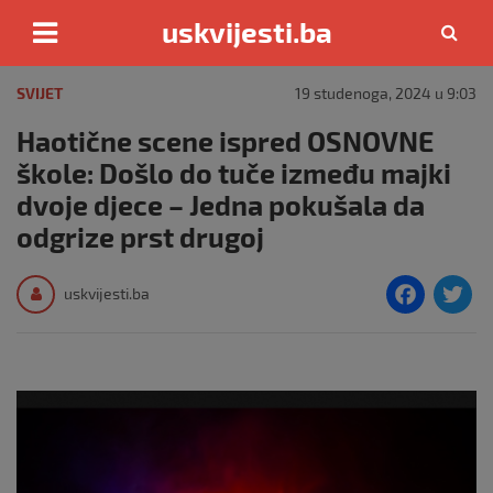
uskvijesti.ba
Skip
to
SVIJET
19 studenoga, 2024 u 9:03
content
Haotične scene ispred OSNOVNE
škole: Došlo do tuče između majki
dvoje djece – Jedna pokušala da
odgrize prst drugoj
F
T
uskvijesti.ba
a
c
i
e
e
b
o