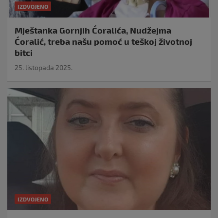
IZDVOJENO
Mještanka Gornjih Ćoralića, Nudžejma
Ćoralić, treba našu pomoć u teškoj životnoj
bitci
25. listopada 2025.
IZDVOJENO