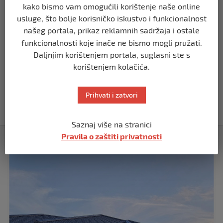
SVIJET
kako bismo vam omogućili korištenje naše online
Putin: Spremni smo vojno uzvratiti
usluge, što bolje korisničko iskustvo i funkcionalnost
Zapadu
našeg portala, prikaz reklamnih sadržaja i ostale
prije 11 mjeseci
funkcionalnosti koje inače ne bismo mogli pružati.
Daljnjim korištenjem portala, suglasni ste s
SVIJET
korištenjem kolačića.
Papa Lav XIV izjavio da je situacija vrlo
ozbiljna nakon izraelskog napada na
Dohu
Prihvati i zatvori
prije 11 mjeseci
Saznaj više na stranici
Pravila o zaštiti privatnosti
Izdvojeno