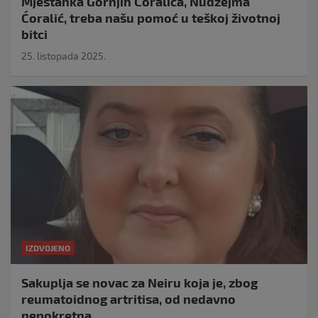
Mještanka Gornjih Ćoralića, Nudžejma
Ćoralić, treba našu pomoć u teškoj životnoj
bitci
25. listopada 2025.
IZDVOJENO
Sakuplja se novac za Neiru koja je, zbog
reumatoidnog artritisa, od nedavno
nepokretna