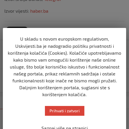
Izvor vijesti:
haber.ba
U skladu s novom europskom regulativom,
Navigacija
Uskvijesti.ba je nadogradio politiku privatnosti i
Dječak (2) pao sa drugog sprata, nakon pada udario u
objava
korištenja kolačića (Cookies). Kolačiće upotrebljavamo
AUTOMOBIL, nekoliko ekipa hitne pomoći na licu
kako bismo vam omogućili korištenje naše online
mjesta zatekle JEZIV prizor i zvukove
usluge, što bolje korisničko iskustvo i funkcionalnost
našeg portala, prikaz reklamnih sadržaja i ostale
Dvajt novi rekorder, postao najstarija osoba u
funkcionalnosti koje inače ne bismo mogli pružati.
svemiru
Daljnjim korištenjem portala, suglasni ste s
korištenjem kolačića.
Kategorija
Najnovije
Najčitanije
Prihvati i zatvori
SVIJET
Italijanski kapetan iz flotile za Gazu
Saznaj više na stranici