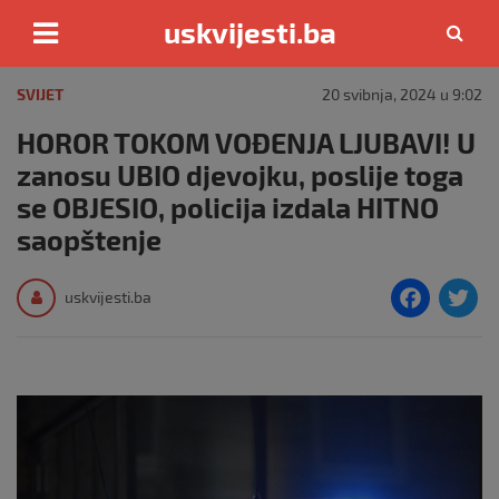
uskvijesti.ba
Skip
to
SVIJET
20 svibnja, 2024 u 9:02
content
HOROR TOKOM VOĐENJA LJUBAVI! U
zanosu UBIO djevojku, poslije toga
se OBJESIO, policija izdala HITNO
saopštenje
F
T
uskvijesti.ba
a
c
i
e
e
b
o