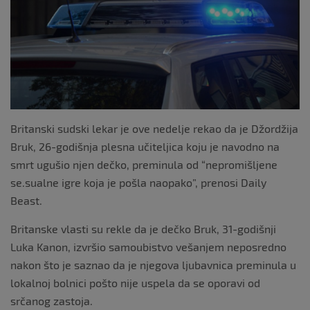
o
k
Britanski sudski lekar je ove nedelje rekao da je Džordžija
Bruk, 26-godišnja plesna učiteljica koju je navodno na
smrt ugušio njen dečko, preminula od “nepromišljene
se.sualne igre koja je pošla naopako”, prenosi Daily
Beast.
Britanske vlasti su rekle da je dečko Bruk, 31-godišnji
Luka Kanon, izvršio samoubistvo vešanjem neposredno
nakon što je saznao da je njegova ljubavnica preminula u
lokalnoj bolnici pošto nije uspela da se oporavi od
srčanog zastoja.