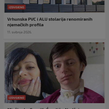
IZDVOJENO
Vrhunska PVC i ALU stolarija renomiranih
njemačkih profila
11. svibnja 2026.
IZDVOJENO