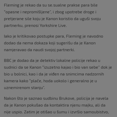
Fleming je rekao da su se.sualne prakse para bile
“opasne i nepromišljene”, i zbog upotrebe droge i
pretjerane sile koju je Kanon koristio da uguši svoju
partnerku, prenosi Yorkshire Live.
Iako je kritikovao postupke para, Fleming je navodno
dodao da nema dokaza koji sugerišu da je Kanon
namjeravao da naudi svojoj partnerki.
BBC je dodao da je detektiv lokalne policije rekao u
sudnici da se Kanon “izuzetno kajao i bio van sebe” dok je
bio u bolnici, kao i da je viđen na snimcima nadzornih
kamera kako “plače, hoda uokolo i generalno je u
uznemirenom stanju”.
Nakon što je saznao sudbinu Brukove, policija je navela
da je Kanon pokušao da kontaktira njenu majku, ali da
nije uspio. Zatim je otišao u šumu i izvršio samoubistvo,