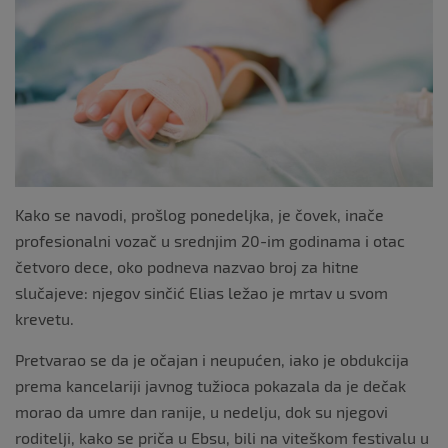
o
o
k
Kako se navodi, prošlog ponedeljka, je čovek, inače
profesionalni vozač u srednjim 20-im godinama i otac
četvoro dece, oko podneva nazvao broj za hitne
slučajeve: njegov sinčić Elias ležao je mrtav u svom
krevetu.
Pretvarao se da je očajan i neupućen, iako je obdukcija
prema kancelariji javnog tužioca pokazala da je dečak
morao da umre dan ranije, u nedelju, dok su njegovi
roditelji, kako se priča u Ebsu, bili na viteškom festivalu u