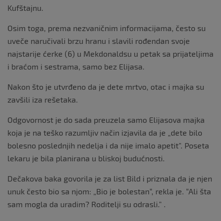
Kufštajnu.
Osim toga, prema nezvaničnim informacijama, često su
uveče naručivali brzu hranu i slavili rođendan svoje
najstarije ćerke (6) u Mekdonaldsu u petak sa prijateljima
i braćom i sestrama, samo bez Elijasa.
Nakon što je utvrđeno da je dete mrtvo, otac i majka su
zavšili iza rešetaka.
Odgovornost je do sada preuzela samo Elijasova majka
koja je na teško razumljiv način izjavila da je „dete bilo
bolesno poslednjih nedelja i da nije imalo apetit”. Poseta
lekaru je bila planirana u bliskoj budućnosti.
Dečakova baka govorila je za list Bild i priznala da je njen
unuk često bio sa njom: „Bio je bolestan“, rekla je. “Ali šta
sam mogla da uradim? Roditelji su odrasli.” .