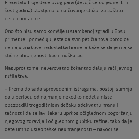
Preostalo troje dece ovog para (devojčice od jedne, tri i
šest godina) stavljeno je na čuvanje službi za zaštitu
dece i omladine.
Ono što nisu samo komšije u stambenoj zgradi u Ebsu
primetile i primećuju jeste da svih pet članova porodice
nemaju znakove nedostatka hrane, a kaže se da je majka
slične uhranjenosti kao i muškarac.
Nasuprot tome, neverovatno šokantno deluju reči javnog
tužilaštva.
– Prema do sada sprovedenim istragama, postoji sumnja
da u periodu od najmanje nekoliko nedelja niste
obezbedili trogodišnjem dečaku adekvatnu hranu i
tečnost i da se javi lekaru uprkos očiglednom pogoršanju
njegovog zdravlja i očiglednom gubitku težine, tako da je
dete umrlo usled teške neuhranjenosti – navodi se.