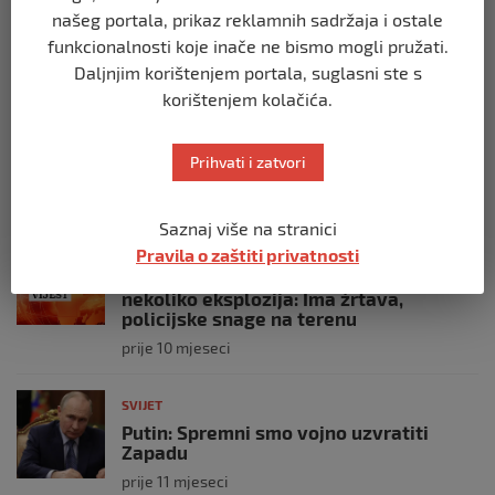
posade
našeg portala, prikaz reklamnih sadržaja i ostale
prije 10 mjeseci
funkcionalnosti koje inače ne bismo mogli pružati.
Daljnjim korištenjem portala, suglasni ste s
korištenjem kolačića.
SVIJET
Brod “Mikeno” probio izraelsku blokadu
i uplovio u Gazu – kapetan iz Sarajeva
Prihvati i zatvori
vijori zastavu BiH
prije 10 mjeseci
Saznaj više na stranici
SVIJET
Pravila o zaštiti privatnosti
Opsadno stanje u Münchenu, odjeknulo
nekoliko eksplozija: Ima žrtava,
policijske snage na terenu
prije 10 mjeseci
SVIJET
Putin: Spremni smo vojno uzvratiti
Zapadu
prije 11 mjeseci