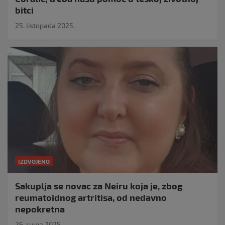
bitci
25. listopada 2025.
IZDVOJENO
Sakuplja se novac za Neiru koja je, zbog
reumatoidnog artritisa, od nedavno
nepokretna
26. rujna 2025.