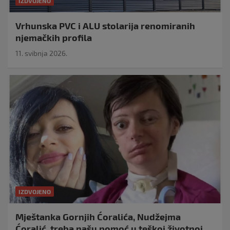
IZDVOJENO
Vrhunska PVC i ALU stolarija renomiranih
njemačkih profila
11. svibnja 2026.
IZDVOJENO
Mještanka Gornjih Ćoralića, Nudžejma
Ćoralić, treba našu pomoć u teškoj životnoj