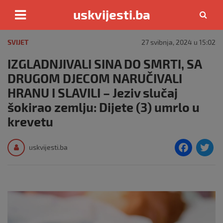
uskvijesti.ba
Skip
to
SVIJET
27 svibnja, 2024 u 15:02
content
IZGLADNJIVALI SINA DO SMRTI, SA
DRUGOM DJECOM NARUČIVALI
HRANU I SLAVILI – Jeziv slučaj
šokirao zemlju: Dijete (3) umrlo u
krevetu
F
T
uskvijesti.ba
a
c
i
e
e
b