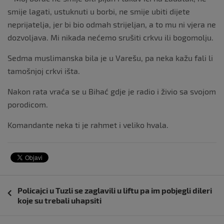
smije lagati, ustuknuti u borbi, ne smije ubiti dijete
neprijatelja, jer bi bio odmah strijeljan, a to mu ni vjera ne
dozvoljava. Mi nikada nećemo srušiti crkvu ili bogomolju.
Sedma muslimanska bila je u Varešu, pa neka kažu fali li
tamošnjoj crkvi išta.
Nakon rata vraća se u Bihać gdje je radio i živio sa svojom
porodicom.
Komandante neka ti je rahmet i veliko hvala.
Navigacija
Policajci u Tuzli se zaglavili u liftu pa im pobjegli dileri
objava
koje su trebali uhapsiti