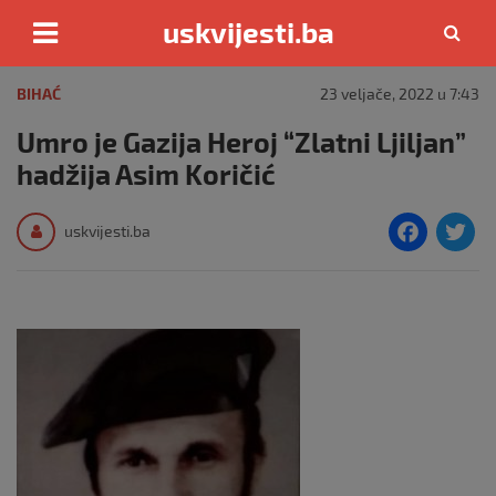
uskvijesti.ba
Skip
to
BIHAĆ
23 veljače, 2022 u 7:43
content
Umro je Gazija Heroj “Zlatni Ljiljan”
hadžija Asim Koričić
F
T
uskvijesti.ba
a
c
i
e
e
b
o
o
k