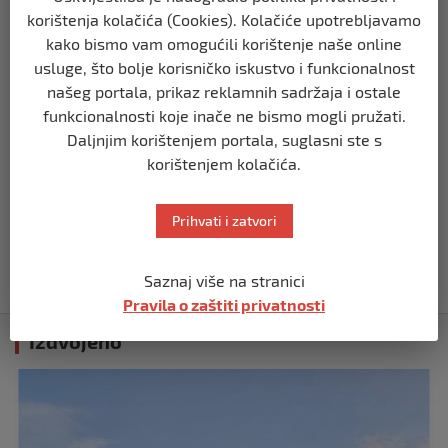
prije 2 mjeseca
korištenja kolačića (Cookies). Kolačiće upotrebljavamo
kako bismo vam omogućili korištenje naše online
usluge, što bolje korisničko iskustvo i funkcionalnost
BIHAĆ
SDA Bihać predložila: Porodice sa troje i
našeg portala, prikaz reklamnih sadržaja i ostale
više djece mogle bi plaćati 50% manju
funkcionalnosti koje inače ne bismo mogli pružati.
komunalnu naknadu
Daljnjim korištenjem portala, suglasni ste s
prije 2 mjeseca
korištenjem kolačića.
BIHAĆ
Prihvati i zatvori
RK Zagreb izabrao kompaniju iz Bihaća
za izradu nove službene web stranice
prije 2 mjeseca
Saznaj više na stranici
Pravila o zaštiti privatnosti
Izdvojeno