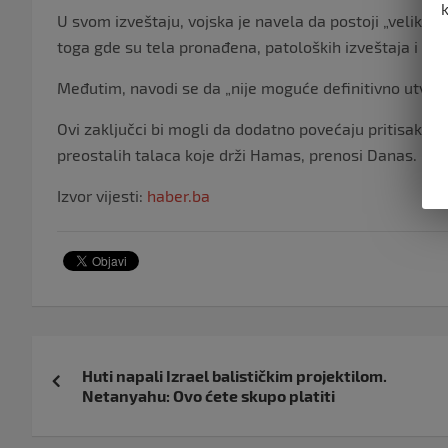
U svom izveštaju, vojska je navela da postoji „velika 
toga gde su tela pronađena, patoloških izveštaja i dr
Međutim, navodi se da „nije moguće definitivno utvrdit
Ovi zaključci bi mogli da dodatno povećaju pritisak na
preostalih talaca koje drži Hamas, prenosi Danas.
Izvor vijesti:
haber.ba
Navigacija
Huti napali Izrael balističkim projektilom.
objava
Netanyahu: Ovo ćete skupo platiti