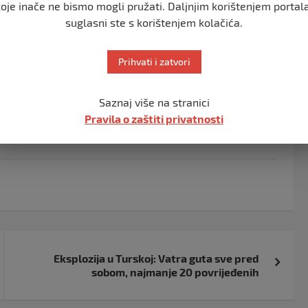
koje inače ne bismo mogli pružati. Daljnjim korištenjem portala
verovatnoća“ da su žrtve, ubijene u napadu na osnovu
suglasni ste s korištenjem kolačića.
ugih obaveštajnih podataka.
i okolnosti njihove smrti“.
Prihvati i zatvori
 izraelsku vladu, da postigne dogovor o vraćanju
Saznaj više na stranici
Pravila o zaštiti privatnosti
Eksplozija u Turskoj: Vatra guta sve pred
sobom, najmanje 20 povrijeđenih