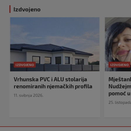
Izdvojeno
IZDVOJENO
IZDVOJENO
Vrhunska PVC i ALU stolarija
Mještank
renomiranih njemačkih profila
Nudžejma
pomoć u 
11. svibnja 2026.
25. listopad