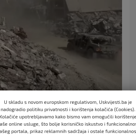
o
o
k
a verovatno poginuli u novembarskom vazdušnom napadu
U skladu s novom europskom regulativom, Uskvijesti.ba je
nadogradio politiku privatnosti i korištenja kolačića (Cookies).
dour.
Kolačiće upotrebljavamo kako bismo vam omogućili korištenj
ktobra. Njihova tela su pronađena u decembru, ali je
aše online usluge, što bolje korisničko iskustvo i funkcionalno
ašeg portala, prikaz reklamnih sadržaja i ostale funkcionalnos