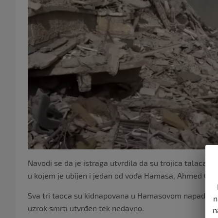
Navodi se da je istraga utvrdila da su trojica talac
u kojem je ubijen i jedan od vođa Hamasa, Ahmed Gan
Sva tri taoca su kidnapovana u Hamasovom napadu 7. o
n
uzrok smrti utvrđen tek nedavno.
n