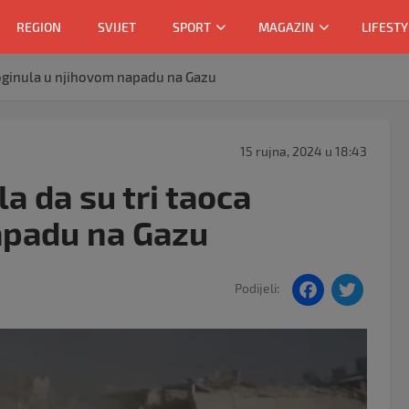
REGION
SVIJET
SPORT
MAGAZIN
LIFESTY
 poginula u njihovom napadu na Gazu
15 rujna, 2024 u 18:43
a da su tri taoca
apadu na Gazu
F
T
Podijeli:
a
w
c
itt
e
er
b