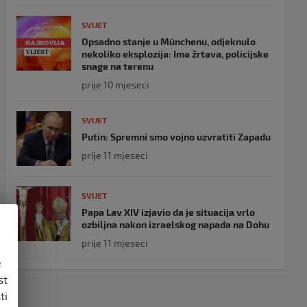
SVIJET
Opsadno stanje u Münchenu, odjeknulo
nekoliko eksplozija: Ima žrtava, policijske
snage na terenu
prije 10 mjeseci
SVIJET
Putin: Spremni smo vojno uzvratiti Zapadu
prije 11 mjeseci
SVIJET
Papa Lav XIV izjavio da je situacija vrlo
ozbiljna nakon izraelskog napada na Dohu
prije 11 mjeseci
e
st
ti