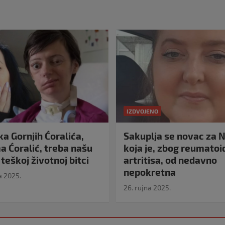
IZDVOJENO
a Gornjih Ćoralića,
Sakuplja se novac za N
 Ćoralić, treba našu
koja je, zbog reumato
teškoj životnoj bitci
artritisa, od nedavno
nepokretna
a 2025.
26. rujna 2025.