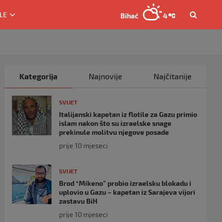
LE
Bihać
4
Kategorija
Najnovije
Najčitanije
SVIJET
Italijanski kapetan iz flotile za Gazu primio
islam nakon što su izraelske snage
prekinule molitvu njegove posade
prije 10 mjeseci
SVIJET
Brod “Mikeno” probio izraelsku blokadu i
uplovio u Gazu – kapetan iz Sarajeva vijori
zastavu BiH
prije 10 mjeseci