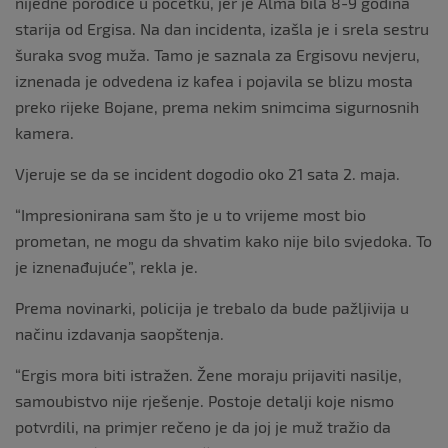
nijedne porodice u početku, jer je Alma bila 8-9 godina
starija od Ergisa. Na dan incidenta, izašla je i srela sestru
šuraka svog muža. Tamo je saznala za Ergisovu nevjeru,
iznenada je odvedena iz kafea i pojavila se blizu mosta
preko rijeke Bojane, prema nekim snimcima sigurnosnih
kamera.
Vjeruje se da se incident dogodio oko 21 sata 2. maja.
“Impresionirana sam što je u to vrijeme most bio
prometan, ne mogu da shvatim kako nije bilo svjedoka. To
je iznenađujuće”, rekla je.
Prema novinarki, policija je trebalo da bude pažljivija u
načinu izdavanja saopštenja.
“Ergis mora biti istražen. Žene moraju prijaviti nasilje,
samoubistvo nije rješenje. Postoje detalji koje nismo
potvrdili, na primjer rečeno je da joj je muž tražio da