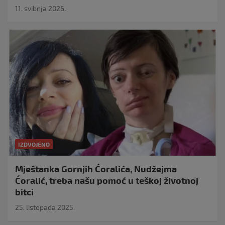
11. svibnja 2026.
IZDVOJENO
Mještanka Gornjih Ćoralića, Nudžejma
Ćoralić, treba našu pomoć u teškoj životnoj
bitci
25. listopada 2025.