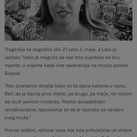
k
Tragedija se dogodila oko 21 sata 2. maja, a Lala je
upitala “kako je moguće da nije bilo svjedoka na licu
mjesta, u vrijeme kada ima saobraćaja na mostu poreko
Bojane”.
“Ako iznesemo detalje kako su ta djeca bačena u rijeku.
Reći da je bacila prvo dijete, pa drugo, pa treće, ne mislim
da služi javnom mnijenju. Prema dosadašnjim
istraživanjima, ispostavlja se da je saznala za nevjeru
svog muža.”
Prema rodbini, njihova veza nije bila prihvaćena od strane