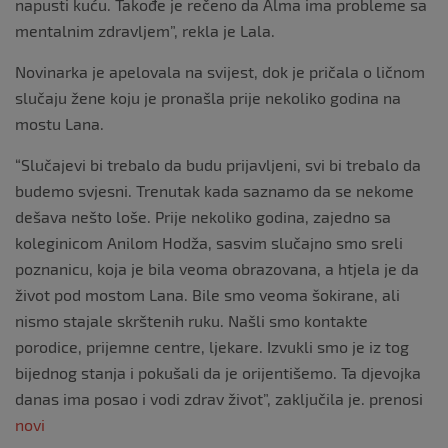
napusti kuću. Takođe je rečeno da Alma ima probleme sa
mentalnim zdravljem”, rekla je Lala.
Novinarka je apelovala na svijest, dok je pričala o ličnom
slučaju žene koju je pronašla prije nekoliko godina na
mostu Lana.
“Slučajevi bi trebalo da budu prijavljeni, svi bi trebalo da
budemo svjesni. Trenutak kada saznamo da se nekome
dešava nešto loše. Prije nekoliko godina, zajedno sa
koleginicom Anilom Hodža, sasvim slučajno smo sreli
poznanicu, koja je bila veoma obrazovana, a htjela je da
život pod mostom Lana. Bile smo veoma šokirane, ali
nismo stajale skrštenih ruku. Našli smo kontakte
porodice, prijemne centre, ljekare. Izvukli smo je iz tog
bijednog stanja i pokušali da je orijentišemo. Ta djevojka
danas ima posao i vodi zdrav život”, zaključila je. prenosi
novi