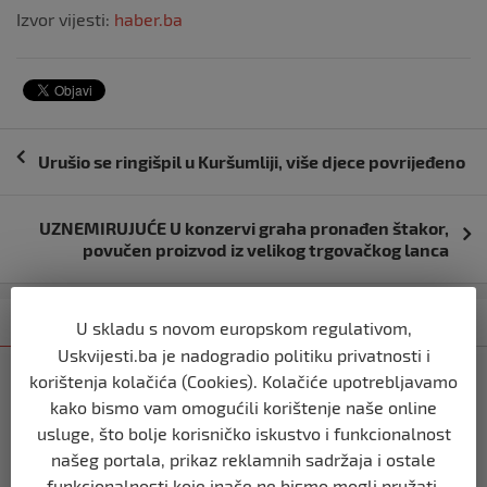
Izvor vijesti:
haber.ba
Navigacija
Urušio se ringišpil u Kuršumliji, više djece povrijeđeno
objava
UZNEMIRUJUĆE U konzervi graha pronađen štakor,
povučen proizvod iz velikog trgovačkog lanca
Kategorija
Najnovije
Najčitanije
U skladu s novom europskom regulativom,
Uskvijesti.ba je nadogradio politiku privatnosti i
REGION
korištenja kolačića (Cookies). Kolačiće upotrebljavamo
Vulin: Ne smije se odustati od
kako bismo vam omogućili korištenje naše online
referenduma
usluge, što bolje korisničko iskustvo i funkcionalnost
prije 10 mjeseci
našeg portala, prikaz reklamnih sadržaja i ostale
funkcionalnosti koje inače ne bismo mogli pružati.