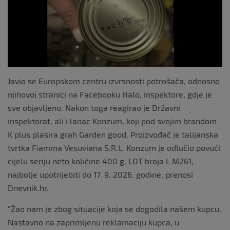
k
Javio se Europskom centru izvrsnosti potrošača, odnosno
njihovoj stranici na Facebooku Halo, inspektore, gdje je
sve objavljeno. Nakon toga reagirao je Državni
inspektorat, ali i lanac Konzum, koji pod svojim brandom
K plus plasira grah Garden good. Proizvođač je talijanska
tvrtka Fiamma Vesuviana S.R.L. Konzum je odlučio povući
cijelu seriju neto količine 400 g, LOT broja L M261,
najbolje upotrijebiti do 17. 9. 2026. godine, prenosi
Dnevnik.hr.
“Žao nam je zbog situacije koja se dogodila našem kupcu.
Nastavno na zaprimljenu reklamaciju kupca, u