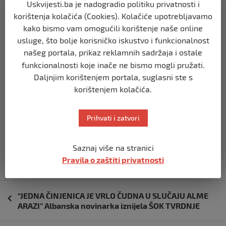
Uskvijesti.ba je nadogradio politiku privatnosti i
korištenja kolačića (Cookies). Kolačiće upotrebljavamo
kako bismo vam omogućili korištenje naše online
usluge, što bolje korisničko iskustvo i funkcionalnost
našeg portala, prikaz reklamnih sadržaja i ostale
funkcionalnosti koje inače ne bismo mogli pružati.
Daljnjim korištenjem portala, suglasni ste s
korištenjem kolačića.
Prihvati i zatvori
Izvor vijesti:
haber.ba
Saznaj više na stranici
Pravila o zaštiti privatnosti
Navigacija
“JEDNA ČINJENICA JE VRLO ČUDNA U SLUČAJU ALME
objava
ARAZI” Albanska novinarka iznijela ŠOK TVRDNJE