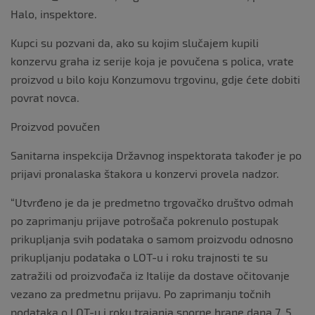
Halo, inspektore.
Kupci su pozvani da, ako su kojim slučajem kupili
konzervu graha iz serije koja je povučena s polica, vrate
proizvod u bilo koju Konzumovu trgovinu, gdje ćete dobiti
povrat novca.
Proizvod povučen
Sanitarna inspekcija Državnog inspektorata također je po
prijavi pronalaska štakora u konzervi provela nadzor.
“Utvrđeno je da je predmetno trgovačko društvo odmah
po zaprimanju prijave potrošača pokrenulo postupak
prikupljanja svih podataka o samom proizvodu odnosno
prikupljanju podataka o LOT-u i roku trajnosti te su
zatražili od proizvođača iz Italije da dostave očitovanje
vezano za predmetnu prijavu. Po zaprimanju točnih
podataka o LOT-u i roku trajanja sporne hrane dana 7. 5.