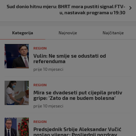
Sud donio hitnu mjeru: BHRT mora pustiti signal FTV-
u, nastavak programa u 19:30
Kategorija
Najnovije
Najčitanije
REGION
Vulin: Ne smije se odustati od
referenduma
prije 10 mjeseci
REGION
Mira se dvadeseti put cijepila protiv
gripe: ‘Zato da ne budem bolesna’
prije 10 mjeseci
REGION
Predsjednik Srbije Aleksandar Vučić
poslao vijenac: Posljednji pozdrav