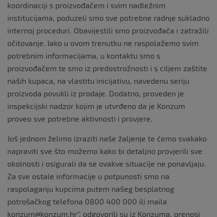
koordinaciji s proizvođačem i svim nadležnim
institucijama, poduzeli smo sve potrebne radnje sukladno
internoj proceduri. Obavijestili smo proizvođača i zatražili
očitovanje. Iako u ovom trenutku ne raspolažemo svim
potrebnim informacijama, u kontaktu smo s
proizvođačem te smo iz predostrožnosti i s ciljem zaštite
naših kupaca, na vlastitu inicijativu, navedenu seriju
proizvoda povukli iz prodaje. Dodatno, proveden je
inspekcijski nadzor kojim je utvrđeno da je Konzum
proveo sve potrebne aktivnosti i provjere.
Još jednom želimo izraziti naše žaljenje te ćemo svakako
napraviti sve što možemo kako bi detaljno provjerili sve
okolnosti i osigurali da se ovakve situacije ne ponavljaju.
Za sve ostale informacije u potpunosti smo na
raspolaganju kupcima putem našeg besplatnog
potrošačkog telefona 0800 400 000 ili maila
konzum@konzum.hr”, odgovorili su iz Konzuma, prenosi