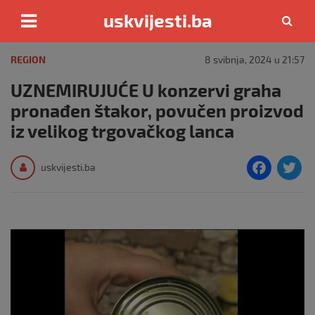
uskvijesti.ba
Skip
to
REGION
8 svibnja, 2024 u 21:57
content
UZNEMIRUJUĆE U konzervi graha
pronađen štakor, povučen proizvod
iz velikog trgovačkog lanca
F
T
uskvijesti.ba
a
c
i
e
e
b
o
o