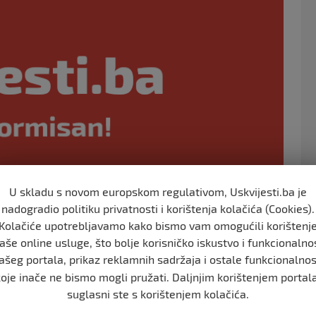
o
o
k
U skladu s novom europskom regulativom, Uskvijesti.ba je
nadogradio politiku privatnosti i korištenja kolačića (Cookies).
Kolačiće upotrebljavamo kako bismo vam omogućili korištenj
aše online usluge, što bolje korisničko iskustvo i funkcionalno
ašeg portala, prikaz reklamnih sadržaja i ostale funkcionalnos
ontaktu sa prvozaraženom staricom
koje inače ne bismo mogli pružati. Daljnjim korištenjem portala
virusom, potvrdio je za Oslobođenje Drago Martinović,
suglasni ste s korištenjem kolačića.