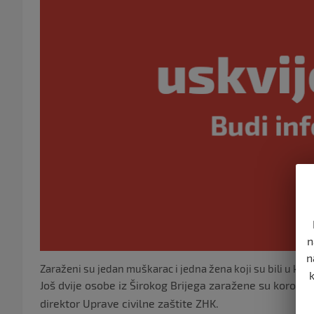
n
n
Zaraženi su jedan muškarac i jedna žena koji su bili u k
Još dvije osobe iz Širokog Brijega zaražene su korona
direktor Uprave civilne zaštite ZHK.