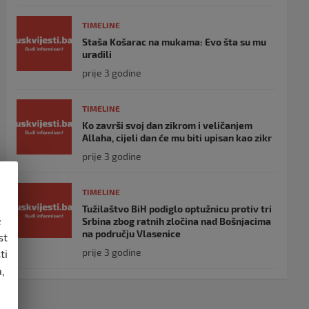
TIMELINE
Staša Košarac na mukama: Evo šta su mu
uradili
prije 3 godine
TIMELINE
Ko završi svoj dan zikrom i veličanjem
Allaha, cijeli dan će mu biti upisan kao zikr
prije 3 godine
TIMELINE
Tužilaštvo BiH podiglo optužnicu protiv tri
e
Srbina zbog ratnih zločina nad Bošnjacima
na području Vlasenice
st
prije 3 godine
ti
,