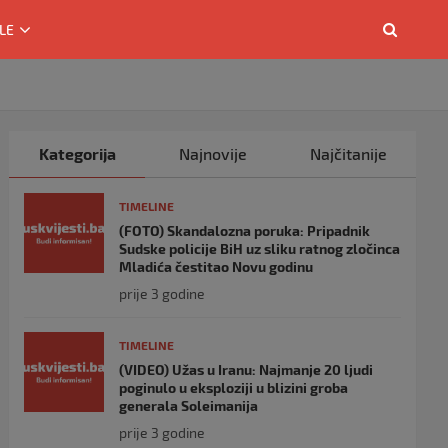
LE
Kategorija
Najnovije
Najčitanije
TIMELINE
(FOTO) Skandalozna poruka: Pripadnik
Sudske policije BiH uz sliku ratnog zločinca
Mladića čestitao Novu godinu
prije 3 godine
TIMELINE
(VIDEO) Užas u Iranu: Najmanje 20 ljudi
poginulo u eksploziji u blizini groba
generala Soleimanija
prije 3 godine