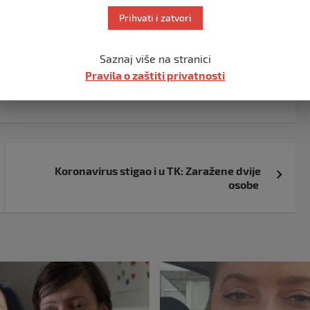
u kontaktu sa prvozaraženom staricom iz Širokog Brijega.
Prihvati i zatvori
Saznaj više na stranici
Pravila o zaštiti privatnosti
Koronavirus stigao i u TK: Zaražene dvije
osobe