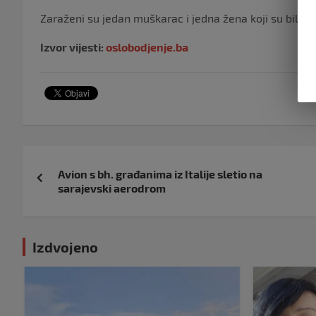
Zaraženi su jedan muškarac i jedna žena koji su bili 
Izvor vijesti:
oslobodjenje.ba
Navigacija
Avion s bh. građanima iz Italije sletio na
objava
sarajevski aerodrom
Izdvojeno