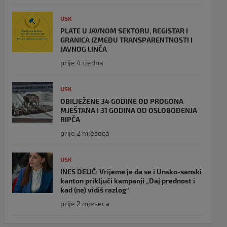
USK
PLATE U JAVNOM SEKTORU, REGISTAR I
GRANICA IZMEĐU TRANSPARENTNOSTI I
JAVNOG LINČA
prije 4 tjedna
USK
OBILJEŽENE 34 GODINE OD PROGONA
MJEŠTANA I 31 GODINA OD OSLOBOĐENJA
RIPČA
prije 2 mjeseca
USK
INES DELIĆ: Vrijeme je da se i Unsko-sanski
kanton priključi kampanji „Daj prednost i
kad (ne) vidiš razlog“
prije 2 mjeseca