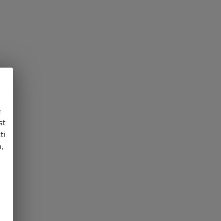
e
st
ti
,