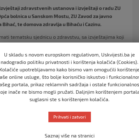
zvještaji zdravstvenih ustanova i izvještaji o radu ZU
U Opća bolnica u Sanskom Mostu, ZU Zavod za javno
Bihać, te domova zdravlja u Bihaću i Cazinu.
imati tematsku sjednicu o zdravstvu, sa izvještajima koji
 najmanje raspravlja o potrebama pacijenata.
U skladu s novom europskom regulativom, Uskvijesti.ba je
bi se gubilo vrijeme na lošim izvještajima, gdje nema
nadogradio politiku privatnosti i korištenja kolačića (Cookies).
o do zapošljavanja. Još teže je vidjeti da li je
Kolačiće upotrebljavamo kako bismo vam omogućili korištenj
usluga, kazala je ona.
aše online usluge, što bolje korisničko iskustvo i funkcionalno
ašeg portala, prikaz reklamnih sadržaja i ostale funkcionalnos
pacijent Kantonalne bolnice bio prinuđen da prespava na
koje inače ne bismo mogli pružati. Daljnjim korištenjem portala
ontaktiraju uprave zdravstvenih ustanova “da se nešto
suglasni ste s korištenjem kolačića.
ir Rekić dao je najviše uvida u stanje u kojem rade.
dne odjeće, nju su dobili jedino ljekari u Ključu i
Prihvati i zatvori
e ne uplaćuju plaće po kolektivnom ugovoru, a za to
ore među njima, koji lične interese stavljaju ispred
Saznaj više na stranici