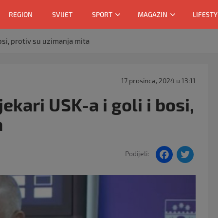
REGION
SVIJET
SPORT
MAGAZIN
LIFESTY
bosi, protiv su uzimanja mita
17 prosinca, 2024 u 13:11
ekari USK-a i goli i bosi,
a
F
T
Podijeli:
a
w
c
itt
e
er
b