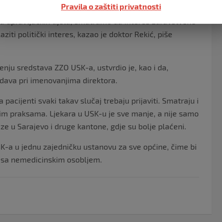
Pravila o zaštiti privatnosti
a upravljačkih tijela, smatramo da interes zdravstvene
iti politički interes, kazao je doktor Rekić, piše
enju sredstava ZZO USK-a, ustvrdio je, kao i da,
adava pri imenovanjima direktora.
 pacijenti svaki takav slučaj trebaju prijaviti. Smatraju i
atnim praksama. Ljekara u USK-u je sve manje, a nije samo
e u Sarajevo i druge kantone, gdje su bolje plaćeni.
K-a u jednu zajedničku ustanovu za sve općine, čime bi
s sa nemedicinskim osobljem.