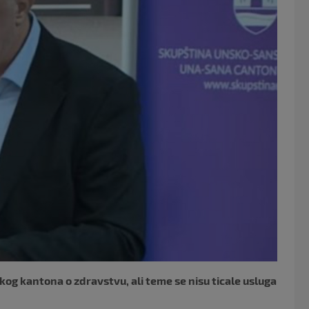
o
o
k
g kantona o zdravstvu, ali teme se nisu ticale usluga