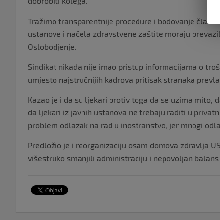
dobrobiti kolega.
Tražimo transparentnije procedure i bodovanje članov
ustanove i načela zdravstvene zaštite moraju prevazilaz
Oslobodjenje.
Sindikat nikada nije imao pristup informacijama o troš
umjesto najstručnijih kadrova pritisak stranaka prevl
Kazao je i da su ljekari protiv toga da se uzima mito, da
da ljekari iz javnih ustanova ne trebaju raditi u priv
problem odlazak na rad u inostranstvo, jer mnogi odlaz
Predložio je i reorganizaciju osam domova zdravlja US
višestruko smanjili administraciju i nepovoljan balan