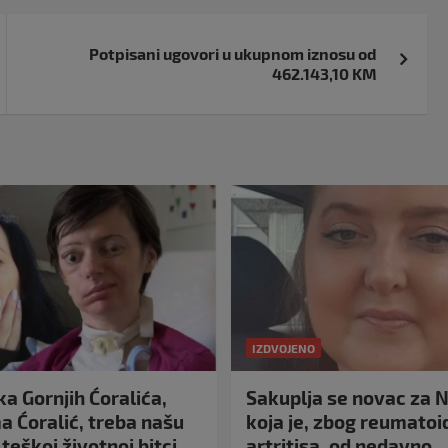
Potpisani ugovori u ukupnom iznosu od
462.143,10 KM
IZDVOJENO
a Gornjih Ćoralića,
Sakuplja se novac za N
 Ćoralić, treba našu
koja je, zbog reumato
teškoj životnoj bitci
artritisa, od nedavno