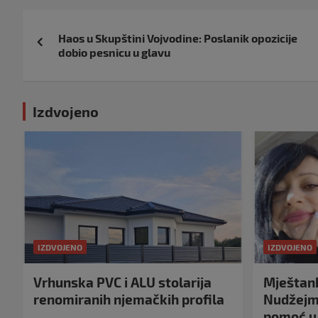
Navigacija
Haos u Skupštini Vojvodine: Poslanik opozicije
objava
dobio pesnicu u glavu
Izdvojeno
IZDVOJENO
IZDVOJENO
Vrhunska PVC i ALU stolarija
Mještank
renomiranih njemačkih profila
Nudžejma
pomoć u 