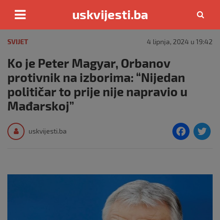
uskvijesti.ba
Skip
to
SVIJET
4 lipnja, 2024 u 19:42
content
Ko je Peter Magyar, Orbanov
protivnik na izborima: “Nijedan
političar to prije nije napravio u
Mađarskoj”
F
T
uskvijesti.ba
a
c
i
e
e
b
o