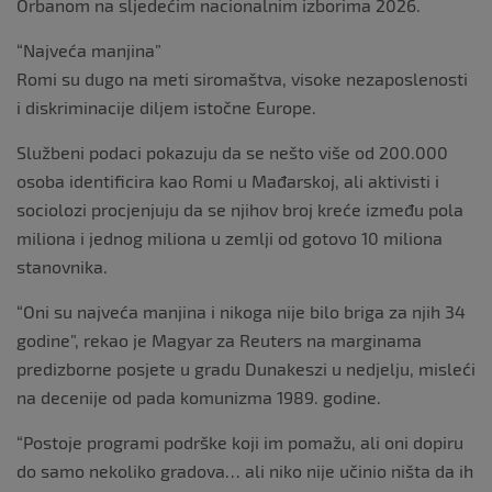
Orbanom na sljedećim nacionalnim izborima 2026.
“Najveća manjina”
Romi su dugo na meti siromaštva, visoke nezaposlenosti
i diskriminacije diljem istočne Europe.
Službeni podaci pokazuju da se nešto više od 200.000
osoba identificira kao Romi u Mađarskoj, ali aktivisti i
sociolozi procjenjuju da se njihov broj kreće između pola
miliona i jednog miliona u zemlji od gotovo 10 miliona
stanovnika.
“Oni su najveća manjina i nikoga nije bilo briga za njih 34
godine”, rekao je Magyar za Reuters na marginama
predizborne posjete u gradu Dunakeszi u nedjelju, misleći
na decenije od pada komunizma 1989. godine.
“Postoje programi podrške koji im pomažu, ali oni dopiru
do samo nekoliko gradova… ali niko nije učinio ništa da ih