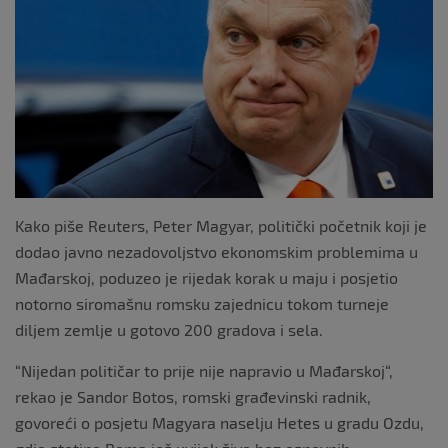
o
k
Kako piše Reuters, Peter Magyar, politički početnik koji je
dodao javno nezadovoljstvo ekonomskim problemima u
Mađarskoj, poduzeo je rijedak korak u maju i posjetio
notorno siromašnu romsku zajednicu tokom turneje
diljem zemlje u gotovo 200 gradova i sela.
“Nijedan političar to prije nije napravio u Mađarskoj“,
rekao je Sandor Botos, romski građevinski radnik,
govoreći o posjetu Magyara naselju Hetes u gradu Ozdu,