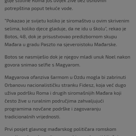
gdje stotine Roma još uvijek žive bez osnovnih
potrepština poput tekuće vode.
“Pokazao je svijetu koliko je siromaštvo u ovim skrivenim
selima, koliko djece gladuje, da ne idu u školu”, rekao je
Botos, 48, dok je prisustvovao predizbornom skupu
Mađara u gradu Paszto na sjeveroistoku Mađarske.
Botos se nasmiješio dok je njegov mladi unuk Noel nakon
govora snimao selfie s Magyarom.
Magyarova ofanziva šarmom u Ozdu mogla bi zabrinuti
Orbanovu nacionalističku stranku Fidesz, koja već dugo
uživa podršku Roma i drugih siromašnijih Mađara koji
često žive u ruralnim područjima zahvaljujući
programima novčane podrške i zagovaranju
tradicionalnih vrijednosti.
Prvi posjet glavnog mađarskog političara romskom