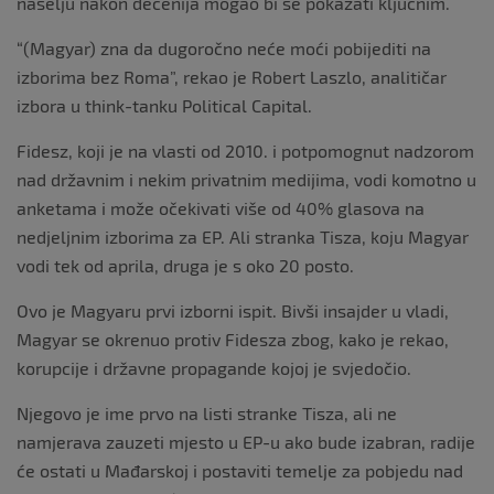
naselju nakon decenija mogao bi se pokazati ključnim.
“(Magyar) zna da dugoročno neće moći pobijediti na
izborima bez Roma”, rekao je Robert Laszlo, analitičar
izbora u think-tanku Political Capital.
Fidesz, koji je na vlasti od 2010. i potpomognut nadzorom
nad državnim i nekim privatnim medijima, vodi komotno u
anketama i može očekivati ​​više od 40% glasova na
nedjeljnim izborima za EP. Ali stranka Tisza, koju Magyar
vodi tek od aprila, druga je s oko 20 posto.
Ovo je Magyaru prvi izborni ispit. Bivši insajder u vladi,
Magyar se okrenuo protiv Fidesza zbog, kako je rekao,
korupcije i državne propagande kojoj je svjedočio.
Njegovo je ime prvo na listi stranke Tisza, ali ne
namjerava zauzeti mjesto u EP-u ako bude izabran, radije
će ostati u Mađarskoj i postaviti temelje za pobjedu nad