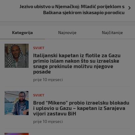
Jezivo ubistvo u Njemačkoj: Mladić porijeklom s
Balkana sjekirom iskasapio porodicu
Kategorija
Najnovije
Najčitanije
SVIJET
Italijanski kapetan iz flotile za Gazu
primio islam nakon što su izraelske
snage prekinule molitvu njegove
posade
prije 10 mjeseci
SVIJET
Brod “Mikeno” probio izraelsku blokadu
i uplovio u Gazu – kapetan iz Sarajeva
vijori zastavu BiH
prije 10 mjeseci