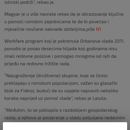
istinski podrži”, rekao je.
Magyar je u više navrata rekao da je obrazovanje ključno
u pomoći romskim zajednicama te da bi povećao i
mjesečne novčane naknade obiteljima,piše
N1
Workfare program koji je pokrenula Orbanova vlada 2011.
ponudio je posao desecima hiljada koji godinama nisu
imali redovne poslove i pomogao mnogima od njih da
prijeđu na redovno tržište rada.
“Najugroženije (društvene) skupine, koje se često
preklapaju s romskom populacijom, važan su glasački
blok za Fidesz, budući da su uspjele napraviti nekoliko
koraka naprijed uz pomoć vlade”, rekao je Laszlo.
“Međutim, to se poklopilo s razdobljem gospodarskog
rasta, a njihovo je povjerenje u vladu poljuljano nedavnim
gospodarskim padom”, dodaje.