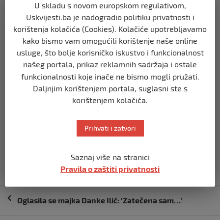
U skladu s novom europskom regulativom,
Godišnja inflacija cijena hrane dosegnula je 50% krajem
Uskvijesti.ba je nadogradio politiku privatnosti i
2022., gurnuvši neke Rome nazad u krajnje siromaštvo,
korištenja kolačića (Cookies). Kolačiće upotrebljavamo
rekao je Aladar Horvath, čelnik Pokreta za romski
kako bismo vam omogućili korištenje naše online
parlament-građanska prava.
usluge, što bolje korisničko iskustvo i funkcionalnost
našeg portala, prikaz reklamnih sadržaja i ostale
Magyarovo približavanje romskim glasačima “moglo bi
funkcionalnosti koje inače ne bismo mogli pružati.
dugoročno biti značajno”, rekao je Horvath.
Daljnjim korištenjem portala, suglasni ste s
korištenjem kolačića.
“Trenutno, on tek upoznaje naš svijet, a mi također tek
počinjemo upoznavati njega”, ističe.
Prihvati i zatvori
Izvor vijesti:
haber.ba
Saznaj više na stranici
Pravila o zaštiti privatnosti
Navigacija
Oglasila se majka Danke Ilić: ‘Zatečena sam…’
objava