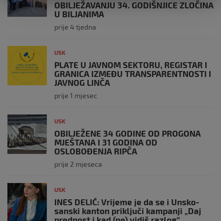
OBILJEŽAVANJU 34. GODIŠNJICE ZLOČINA
U BILJANIMA
prije 4 tjedna
USK
PLATE U JAVNOM SEKTORU, REGISTAR I
GRANICA IZMEĐU TRANSPARENTNOSTI I
JAVNOG LINČA
prije 1 mjesec
USK
OBILJEŽENE 34 GODINE OD PROGONA
MJEŠTANA I 31 GODINA OD
OSLOBOĐENJA RIPČA
prije 2 mjeseca
USK
INES DELIĆ: Vrijeme je da se i Unsko-
sanski kanton priključi kampanji „Daj
prednost i kad (ne) vidiš razlog“