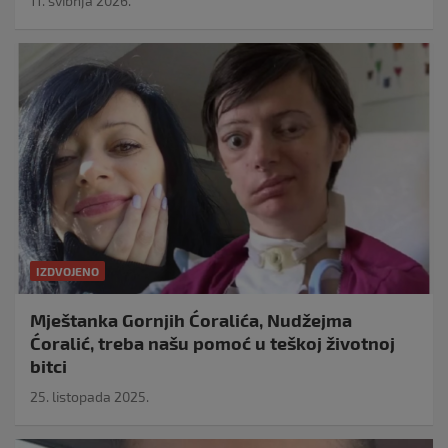
11. svibnja 2026.
IZDVOJENO
Mještanka Gornjih Ćoralića, Nudžejma
Ćoralić, treba našu pomoć u teškoj životnoj
bitci
25. listopada 2025.