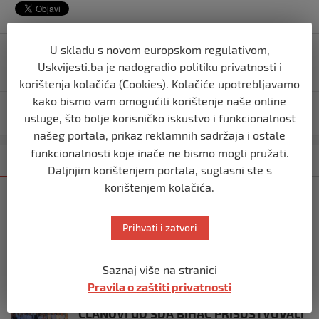
Navigacija
U skladu s novom europskom regulativom,
Zašto Bakir Izetbegović trenutno ima najveće šanse
objava
Uskvijesti.ba je nadogradio politiku privatnosti i
za povratak u Predsjedništvo BiH
korištenja kolačića (Cookies). Kolačiće upotrebljavamo
kako bismo vam omogućili korištenje naše online
Muslimović i ostali oslobođeni svih optužbi
usluge, što bolje korisničko iskustvo i funkcionalnost
našeg portala, prikaz reklamnih sadržaja i ostale
funkcionalnosti koje inače ne bismo mogli pružati.
Kategorija
Najnovije
Najčitanije
Daljnjim korištenjem portala, suglasni ste s
korištenjem kolačića.
USK
KOLIKO LI JE SVJETOVA UBIJENO U
SREBRENICI, VIŠEGRADU, BILJANIMA,
Prihvati i zatvori
PRIJEDORU, KOZARCU?
prije 3 tjedna
Saznaj više na stranici
Pravila o zaštiti privatnosti
USK
ČLANOVI GO SDA BIHAĆ PRISUSTVOVALI