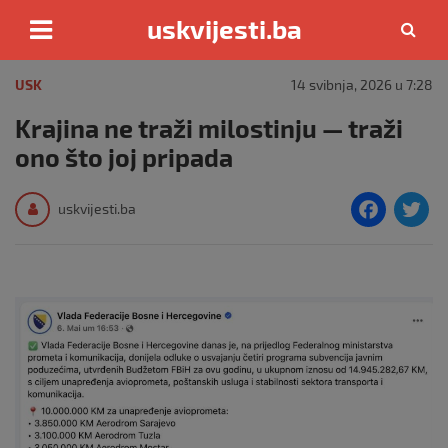
uskvijesti.ba
Skip
to
USK
14 svibnja, 2026 u 7:28
content
Krajina ne traži milostinju — traži
ono što joj pripada
F
T
uskvijesti.ba
a
c
i
e
e
b
o
o
k