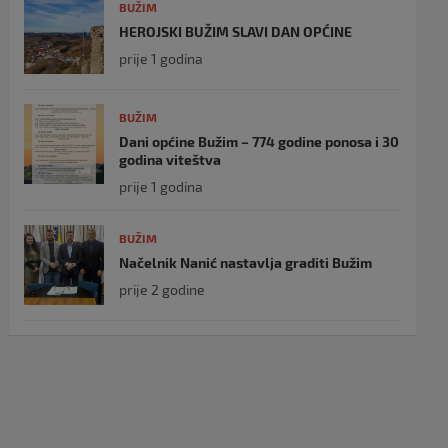
BUŽIM
HEROJSKI BUŽIM SLAVI DAN OPĆINE
prije 1 godina
BUŽIM
Dani općine Bužim – 774 godine ponosa i 30
godina viteštva
prije 1 godina
BUŽIM
Načelnik Nanić nastavlja graditi Bužim
prije 2 godine