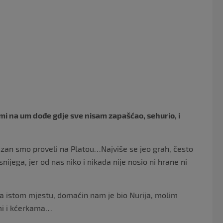
o
o
k
 mi na um dođe gdje sve nisam zapašćao, sehurio, i
amazan smo proveli na Platou…Najviše se jeo grah, često
nijega, jer od nas niko i nikada nije nosio ni hrane ni
 na istom mjestu, domaćin nam je bio Nurija, molim
mi i kćerkama…