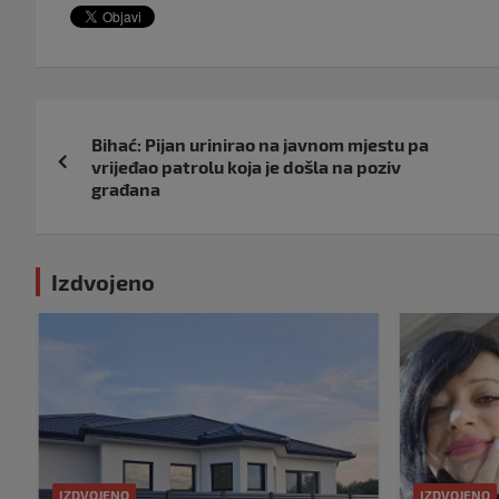
Navigacija
Bihać: Pijan urinirao na javnom mjestu pa
objava
vrijeđao patrolu koja je došla na poziv
građana
Izdvojeno
IZDVOJENO
IZDVOJENO