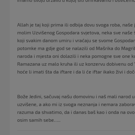
Allah je taj koji prima ili odbija dovu svoga roba, naše
molim Uzvišenog Gospodara svjetova, neka sve naše 
koji svakim danom umiru i vraćaju se svome Gospodaru
potomke ma gdje god se nalazili od Mašrika do Magriba
naroda i mjesta oni dolazili i neka pomogne sve one k
Ramazana uz malo kruha ili uz konzervu dobivenu od “b
hoće li imati šta da iftare i da li će iftar ikako živi i
Bože Jedini, sačuvaj našu domovinu i naš mali narod u n
uzvišene, a ako mi iz svoga neznanja i nemara zaborav
razuma da shvatimo, da i danas baš kao i onda na ovo
osim samih sebe…..