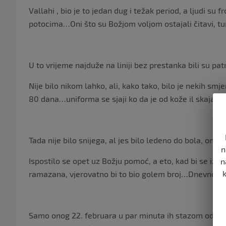
Vallahi , bio je to jedan dug i težak period, a ljudi su fr
potocima…Oni što su Božjom voljom ostajali čitavi, t
U to vrijeme najduže na liniji bez prestanka bili su patr
Nije bilo nikom lahko, ali, kako tako, bilo je nekih smje
80 dana…uniforma se sjaji ko da je od kože il skaja 
Tada nije bilo snijega, al jes bilo ledeno do bola, ona 
n
Ispostilo se opet uz Božju pomoć, a eto, kad bi se izr
n
ramazana, vjerovatno bi to bio golem broj…Dnevno po
Samo onog 22. februara u par minuta ih stazom odab