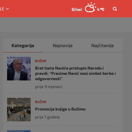
LE
Bihać
4
Kategorija
Najnovije
Najčitanije
BUŽIM
Brat Izeta Nanića pristupio Narodu i
pravdi: “Prezime Nanić nosi simbol borbe i
odgovornosti”
prije 9 mjeseci
BUŽIM
Promocija knjige u Bužimu
prije 1 godina