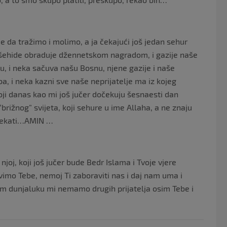
 je da tražimo i molimo, a ja čekajući još jedan sehur
šehide obraduje džennetskom nagradom, i gazije naše
, i neka sačuva našu Bosnu, njene gazije i naše
, i neka kazni sve naše neprijatelje ma iz kojeg
oji danas kao mi još jučer dočekuju šesnaesti dan
rižnog” svijeta, koji sehure u ime Allaha, a ne znaju
 dočekati…AMIN …
joj, koji još jučer bude Bedr Islama i Tvoje vjere
imo Tebe, nemoj Ti zaboraviti nas i daj nam uma i
m dunjaluku mi nemamo drugih prijatelja osim Tebe i