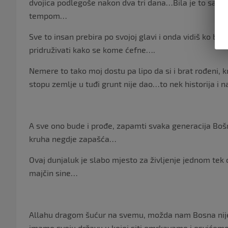
dvojica podlegoše nakon dva tri dana…Bila je to samo 
tempom…
Sve to insan prebira po svojoj glavi i onda vidiš ko biv
pridruživati kako se kome ćefne….
Nemere to tako moj dostu pa lipo da si i brat rođeni, 
stopu zemlje u tuđi grunt nije dao…to nek historija i
A sve ono bude i prođe, zapamti svaka generacija Bošn
kruha negdje zapašća…
Ovaj dunjaluk je slabo mjesto za življenje jednom tek
majčin sine…
Allahu dragom šućur na svemu, možda nam Bosna nije n
imamo svoju državu u kojoj siti omrkavamo i osvićemo,