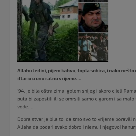
Allahu Jedini, pijem kahvu, topla sobica, i nako nešto
iftario u ono ratno vrijeme….
’94. je bila oštra zima, golem snijeg i skoro cijeli R
puta bi zapostili ili se omrsili samo cigarom i sa malo s
vode….
Dobra stvar je bila to, da smo svo to vrijeme boravili
Allaha da podari svako dobro i njemu i njegovoj hanu