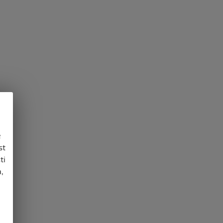
e
st
ti
,