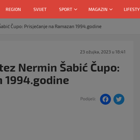
REGION
SVIJET
SPORT
MAGAZIN
LIFESTY
Šabić Čupo: Prisjećanje na Ramazan 1994.godine
23 ožujka, 2023 u 18:41
tez Nermin Šabić Čupo:
n 1994.godine
F
T
Podijeli:
a
w
c
itt
e
er
b