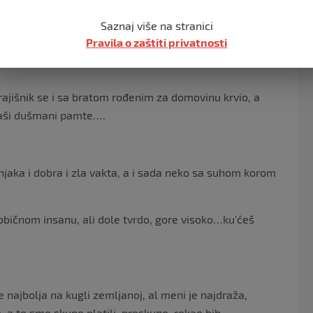
jedna takva noć u nizu, nastavilo se još jačim
Saznaj više na stranici
Pravila o zaštiti privatnosti
a neko misli da je ovo prćija, da se može razdruživati i
krajišnik se i sa bratom rođenim za domovinu krvio, a
 naši dušmani pamte….
jaka i dobra i zla vakta, a i sada neko sa suhom korom
 običnom insanu, ali dole tvrdo, gore visoko…ku’ćeš
ajbolja na kugli zemljanoj, al meni je najdraža,
 a to smo skupo platili, preskupo, rekao bih…