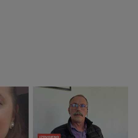
IZDVOJENO