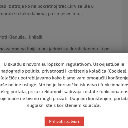
cali iz stroja ko na pokretnoj traci..krv se lila u
umarali su tako danima, pa i mjesecima…
ioti Kladuše…linijaši..
na za one na liniji, a oni jadnici su derali danima…i po
skrojena… eh…
U skladu s novom europskom regulativom, Uskvijesti.ba je
nadogradio politiku privatnosti i korištenja kolačića (Cookies).
Kolačiće upotrebljavamo kako bismo vam omogućili korištenj
suha zima što u kosti ulazi…
aše online usluge, što bolje korisničko iskustvo i funkcionalno
ačunalo koliko šehida iz brigade bude u ova dva
ašeg portala, prikaz reklamnih sadržaja i ostale funkcionalnos
koje inače ne bismo mogli pružati. Daljnjim korištenjem portala
 dva, možda i više…
suglasni ste s korištenjem kolačića.
Prihvati i zatvori
ranih ode osam…pa nakon sat vremena još dva, i