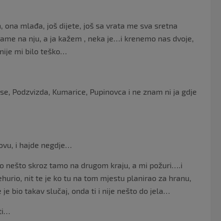
 ona mlađa, još dijete, još sa vrata me sva sretna
alame na nju, a ja kažem , neka je…i krenemo nas dvoje,
nije mi bilo teško…
se, Podzvizda, Kumarice, Pupinovca i ne znam ni ja gdje
zovu, i hajde negdje…
alo nešto skroz tamo na drugom kraju, a mi požuri….i
ehurio, nit te je ko tu na tom mjestu planirao za hranu,
e je bio takav slučaj, onda ti i nije nešto do jela…
ati…