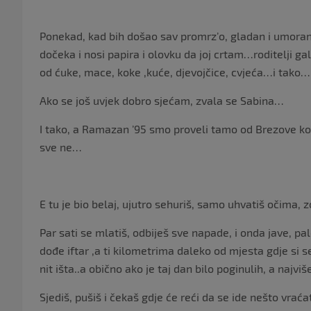
Ponekad, kad bih došao sav promrz’o, gladan i umoran,
dočeka i nosi papira i olovku da joj crtam…roditelji g
od ćuke, mace, koke ,kuće, djevojčice, cvjeća…i tako…
Ako se još uvjek dobro sjećam, zvala se Sabina…
I tako, a Ramazan ’95 smo proveli tamo od Brezove ko
sve ne…
E tu je bio belaj, ujutro sehuriš, samo uhvatiš očima, 
Par sati se mlatiš, odbiješ sve napade, i onda jave, p
dođe iftar ,a ti kilometrima daleko od mjesta gdje si s
nit išta..a obično ako je taj dan bilo poginulih, a najviš
Sjediš, pušiš i čekaš gdje će reći da se ide nešto vrać