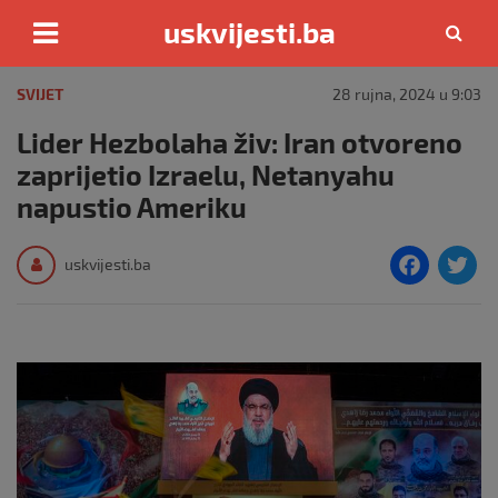
uskvijesti.ba
Skip
to
SVIJET
28 rujna, 2024 u 9:03
content
Lider Hezbolaha živ: Iran otvoreno
zaprijetio Izraelu, Netanyahu
napustio Ameriku
F
T
uskvijesti.ba
a
c
i
e
e
b
o
o