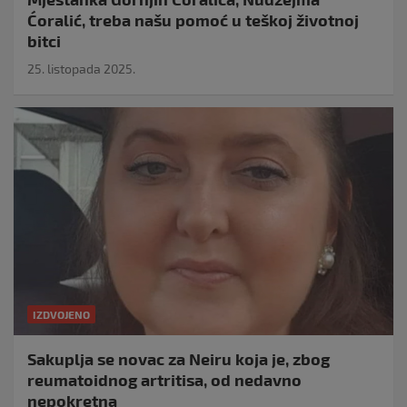
Ćoralić, treba našu pomoć u teškoj životnoj
bitci
25. listopada 2025.
IZDVOJENO
Sakuplja se novac za Neiru koja je, zbog
reumatoidnog artritisa, od nedavno
nepokretna