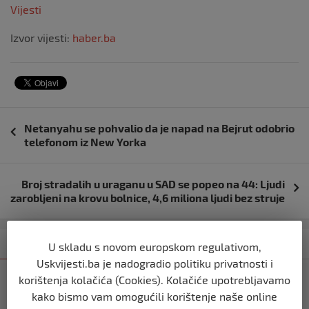
Vijesti
Izvor vijesti:
haber.ba
Navigacija
Netanyahu se pohvalio da je napad na Bejrut odobrio
objava
telefonom iz New Yorka
Broj stradalih u uraganu u SAD se popeo na 44: Ljudi
zarobljeni na krovu bolnice, 4,6 miliona ljudi bez struje
Kategorija
Najnovije
Najčitanije
U skladu s novom europskom regulativom,
Uskvijesti.ba je nadogradio politiku privatnosti i
korištenja kolačića (Cookies). Kolačiće upotrebljavamo
SVIJET
Italijanski kapetan iz flotile za Gazu
kako bismo vam omogućili korištenje naše online
primio islam nakon što su izraelske