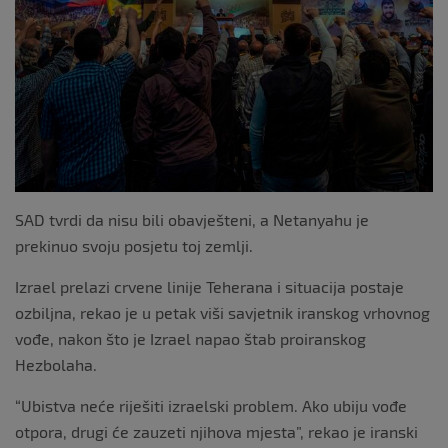
k
SAD tvrdi da nisu bili obavješteni, a Netanyahu je
prekinuo svoju posjetu toj zemlji.
Izrael prelazi crvene linije Teherana i situacija postaje
ozbiljna, rekao je u petak viši savjetnik iranskog vrhovnog
vođe, nakon što je Izrael napao štab proiranskog
Hezbolaha.
“Ubistva neće riješiti izraelski problem. Ako ubiju vođe
otpora, drugi će zauzeti njihova mjesta”, rekao je iranski