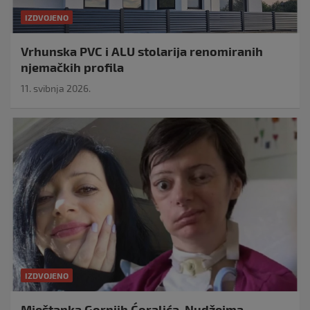
IZDVOJENO
Vrhunska PVC i ALU stolarija renomiranih
njemačkih profila
11. svibnja 2026.
IZDVOJENO
Mještanka Gornjih Ćoralića, Nudžejma