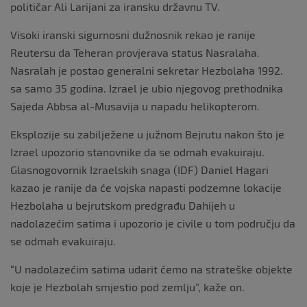
političar Ali Larijani za iransku državnu TV.
Visoki iranski sigurnosni dužnosnik rekao je ranije
Reutersu da Teheran provjerava status Nasralaha.
Nasralah je postao generalni sekretar Hezbolaha 1992.
sa samo 35 godina. Izrael je ubio njegovog prethodnika
Sajeda Abbsa al-Musavija u napadu helikopterom.
Eksplozije su zabilježene u južnom Bejrutu nakon što je
Izrael upozorio stanovnike da se odmah evakuiraju.
Glasnogovornik Izraelskih snaga (IDF) Daniel Hagari
kazao je ranije da će vojska napasti podzemne lokacije
Hezbolaha u bejrutskom predgrađu Dahijeh u
nadolazećim satima i upozorio je civile u tom području da
se odmah evakuiraju.
“U nadolazećim satima udarit ćemo na strateške objekte
koje je Hezbolah smjestio pod zemlju”, kaže on.