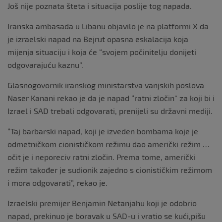
Još nije poznata šteta i situacija poslije tog napada.
Iranska ambasada u Libanu objavilo je na platformi X da
je izraelski napad na Bejrut opasna eskalacija koja
mijenja situaciju i koja će “svojem počinitelju donijeti
odgovarajuću kaznu”.
Glasnogovornik iranskog ministarstva vanjskih poslova
Naser Kanani rekao je da je napad “ratni zločin” za koji bi i
Izrael i SAD trebali odgovarati, prenijeli su državni mediji.
“Taj barbarski napad, koji je izveden bombama koje je
odmetničkom cionističkom režimu dao američki režim …
očit je i neporeciv ratni zločin. Prema tome, američki
režim također je sudionik zajedno s cionističkim režimom
i mora odgovarati”, rekao je.
Izraelski premijer Benjamin Netanjahu koji je odobrio
napad, prekinuo je boravak u SAD-u i vratio se kući,pišu