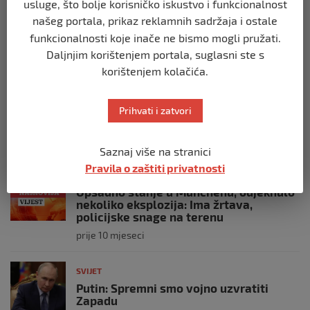
usluge, što bolje korisničko iskustvo i funkcionalnost
snage prekinule molitvu njegove
našeg portala, prikaz reklamnih sadržaja i ostale
posade
funkcionalnosti koje inače ne bismo mogli pružati.
prije 10 mjeseci
Daljnjim korištenjem portala, suglasni ste s
korištenjem kolačića.
SVIJET
Brod “Mikeno” probio izraelsku blokadu
i uplovio u Gazu – kapetan iz Sarajeva
Prihvati i zatvori
vijori zastavu BiH
prije 10 mjeseci
Saznaj više na stranici
Pravila o zaštiti privatnosti
SVIJET
Opsadno stanje u Münchenu, odjeknulo
nekoliko eksplozija: Ima žrtava,
policijske snage na terenu
prije 10 mjeseci
SVIJET
Putin: Spremni smo vojno uzvratiti
Zapadu