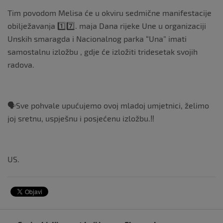
Tim povodom Melisa će u okviru sedmične manifestacije
obilježavanja 1️⃣7️⃣. maja Dana rijeke Une u organizaciji
Unskih smaragda i Nacionalnog parka “Una” imati
samostalnu izložbu , gdje će izložiti tridesetak svojih
radova.
🗣Sve pohvale upućujemo ovoj mladoj umjetnici, želimo
joj sretnu, uspješnu i posjećenu izložbu.‼️
US.
Navigacija