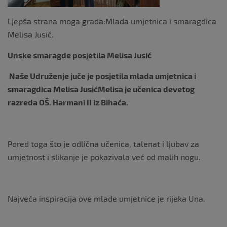
k
Ljepša strana moga grada:Mlada umjetnica i smaragdica
Melisa Jusić.
Unske smaragde posjetila Melisa Jusić
Naše Udruženje juče je posjetila mlada umjetnica i
smaragdica Melisa JusićMelisa je učenica devetog
razreda OŠ. Harmani II iz Bihaća.
Pored toga što je odlična učenica, talenat i ljubav za
umjetnost i slikanje je pokazivala već od malih nogu.
Najveća inspiracija ove mlade umjetnice je rijeka Una.