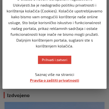
Mladi SDA Bihać obilježili 36. godišnjicu
Uskvijesti.ba je nadogradio politiku privatnosti i
Stranke
korištenja kolačića (Cookies). Kolačiće upotrebljavamo
prije 2 mjeseca
kako bismo vam omogućili korištenje naše online
usluge, što bolje korisničko iskustvo i funkcionalnost
našeg portala, prikaz reklamnih sadržaja i ostale
BIHAĆ
SDA Bihać predložila: Porodice sa troje i
funkcionalnosti koje inače ne bismo mogli pružati.
više djece mogle bi plaćati 50% manju
Daljnjim korištenjem portala, suglasni ste s
komunalnu naknadu
korištenjem kolačića.
prije 2 mjeseca
Prihvati i zatvori
BIHAĆ
RK Zagreb izabrao kompaniju iz Bihaća
za izradu nove službene web stranice
Saznaj više na stranici
prije 2 mjeseca
Pravila o zaštiti privatnosti
Izdvojeno