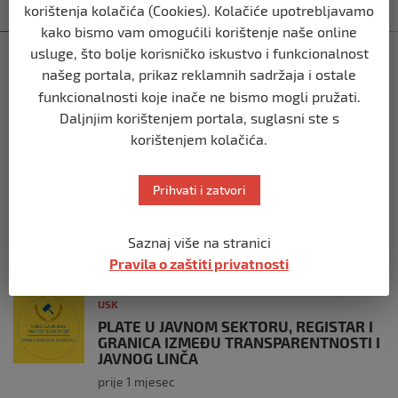
korištenja kolačića (Cookies). Kolačiće upotrebljavamo
Kategorija
Najnovije
Najčitanije
kako bismo vam omogućili korištenje naše online
usluge, što bolje korisničko iskustvo i funkcionalnost
USK
našeg portala, prikaz reklamnih sadržaja i ostale
KOLIKO LI JE SVJETOVA UBIJENO U
SREBRENICI, VIŠEGRADU, BILJANIMA,
funkcionalnosti koje inače ne bismo mogli pružati.
PRIJEDORU, KOZARCU?
Daljnjim korištenjem portala, suglasni ste s
prije 3 tjedna
korištenjem kolačića.
USK
Prihvati i zatvori
ČLANOVI GO SDA BIHAĆ PRISUSTVOVALI
OBILJEŽAVANJU 34. GODIŠNJICE ZLOČINA
U BILJANIMA
Saznaj više na stranici
prije 4 tjedna
Pravila o zaštiti privatnosti
USK
PLATE U JAVNOM SEKTORU, REGISTAR I
GRANICA IZMEĐU TRANSPARENTNOSTI I
JAVNOG LINČA
prije 1 mjesec