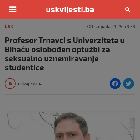
uskvijesti.ba
Skip
to
USK
30 listopada, 2025 u 9:59
content
Profesor Trnavci s Univerziteta u
Bihaću oslobođen optužbi za
seksualno uznemiravanje
studentice
F
T
uskvijesti.ba
a
c
i
e
e
b
o