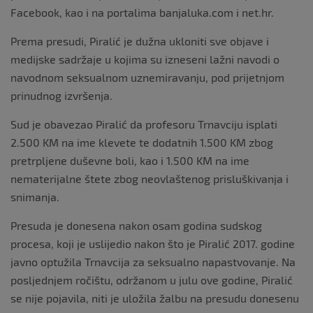
Facebook, kao i na portalima banjaluka.com i net.hr.
Prema presudi, Piralić je dužna ukloniti sve objave i
medijske sadržaje u kojima su izneseni lažni navodi o
navodnom seksualnom uznemiravanju, pod prijetnjom
prinudnog izvršenja.
Sud je obavezao Piralić da profesoru Trnavciju isplati
2.500 KM na ime klevete te dodatnih 1.500 KM zbog
pretrpljene duševne boli, kao i 1.500 KM na ime
nematerijalne štete zbog neovlaštenog prisluškivanja i
snimanja.
Presuda je donesena nakon osam godina sudskog
procesa, koji je uslijedio nakon što je Piralić 2017. godine
javno optužila Trnavcija za seksualno napastvovanje. Na
posljednjem ročištu, održanom u julu ove godine, Piralić
se nije pojavila, niti je uložila žalbu na presudu donesenu