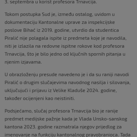
3. septembra u korist profesora Trnavcija.
Tokom postupka Sud je, između ostalog, uvidom u
dokumentaciju Kantonalne uprave za inspekcijske
poslove Bihać iz 2019. godine, utvrdio da studentica
Piralić nije polagala ispite iz predmeta koje je navodila,
niti je izlazila na redovne ispitne rokove kod profesora
Trnavcija, što je bilo jedno od ključnih spornih pitanja u
njenim izjavama.
U obrazloženju presude navedeno je i da su raniji navodi
Piralić o drugim slučajevima navodnog nasilja i silovanja,
uključujući i prijavu iz Velike Kladuše 2024. godine,
također ocijenjeni kao neistiniti.
Podsjećamo, slučaj profesora Trnavcija bio je ranije
predmet medijske pažnje kada je Vlada Unsko-sanskog
kantona 2023. godine razmatrala njegov prijedlog za
imenovanje na funkciju kantonalnog pravobranioca. Tada