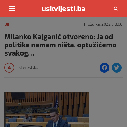
uskvijesti.ba
Skip
to
BIH
11 ožujka, 2022 u 8:08
content
Milanko Kajganić otvoreno: Ja od
politike nemam ništa, optužićemo
svakog…
F
T
uskvijesti.ba
a
c
i
e
e
b
o
o