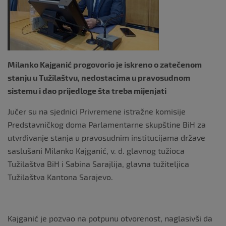
k
Milanko Kajganić progovorio je iskreno o zatečenom
stanju u Tužilaštvu, nedostacima u pravosudnom
sistemu i dao prijedloge šta treba mijenjati
Jučer su na sjednici Privremene istražne komisije
Predstavničkog doma Parlamentarne skupštine BiH za
utvrđivanje stanja u pravosudnim institucijama države
saslušani Milanko Kajganić, v. d. glavnog tužioca
Tužilaštva BiH i Sabina Sarajlija, glavna tužiteljica
Tužilaštva Kantona Sarajevo.
Kajganić je pozvao na potpunu otvorenost, naglasivši da