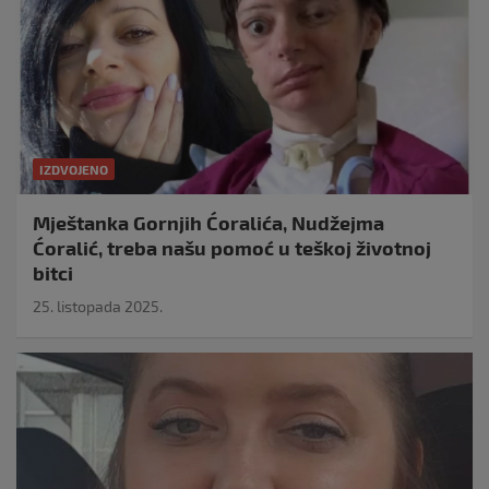
IZDVOJENO
Mještanka Gornjih Ćoralića, Nudžejma
Ćoralić, treba našu pomoć u teškoj životnoj
bitci
25. listopada 2025.