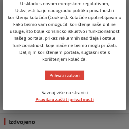
U skladu s novom europskom regulativom,
BIH
Uskvijesti.ba je nadogradio politiku privatnosti i
Zašto Bakir Izetbegović trenutno ima
korištenja kolačića (Cookies). Kolačiće upotrebljavamo
najveće šanse za povratak u
kako bismo vam omogućili korištenje naše online
Predsjedništvo BiH
usluge, što bolje korisničko iskustvo i funkcionalnost
prije 3 mjeseca
našeg portala, prikaz reklamnih sadržaja i ostale
funkcionalnosti koje inače ne bismo mogli pružati.
BIH
Daljnjim korištenjem portala, suglasni ste s
Demantij Federalnog ministarstva
korištenjem kolačića.
unutrašnjih poslova
prije 5 mjeseci
Prihvati i zatvori
BIH
Akcija SIPA-e: Pretresaju se stambeni i
Saznaj više na stranici
pomoćni objekti
Pravila o zaštiti privatnosti
prije 5 mjeseci
Izdvojeno