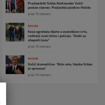
Predsjednik Srbije Aleksandar Vučić
poslao vijenac: Posljednji pozdrav Halidu
prije 10 mjeseci
REGION
Koza ogrebala dijete u zoološkom vrtu,
roditelji zvali hitnu i policiju: “Došli su
uhapsiti kozu”
prije 10 mjeseci
REGION
Vučić dramatično: “Biće rata, Vojska Srbije
je spremna”
prije 10 mjeseci
e