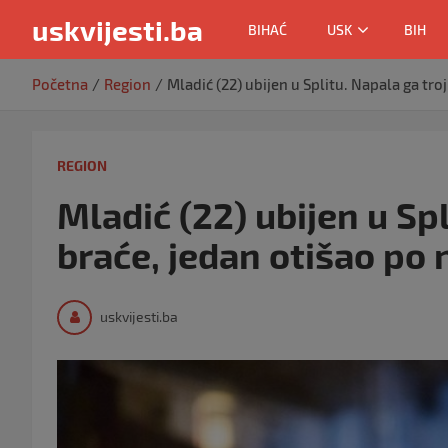
uskvijesti.ba
BIHAĆ
USK
BIH
Skip
Početna
Region
Mladić (22) ubijen u Splitu. Napala ga troj
to
content
REGION
Mladić (22) ubijen u Spl
braće, jedan otišao po n
uskvijesti.ba