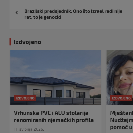
Navigacija
Brazilski predsjednik: Ono što Izrael radi nije
objava
rat, to je genocid
Izdvojeno
IZDVOJENO
IZDVOJENO
Vrhunska PVC i ALU stolarija
Mještank
renomiranih njemačkih profila
Nudžejma
pomoć u 
11. svibnja 2026.