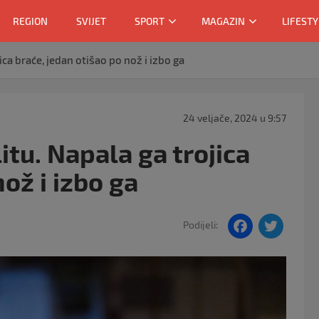
REGION
SVIJET
SPORT
MAGAZIN
LIFESTY
ica braće, jedan otišao po nož i izbo ga
24 veljače, 2024 u 9:57
itu. Napala ga trojica
ož i izbo ga
F
T
Podijeli:
a
w
c
itt
e
er
b