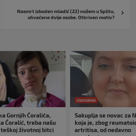
Nasmrt izboden mladić (22) nožem u Splitu,
uhvaćene dvije osobe. Otkriven motiv?
IZDVOJENO
a Gornjih Ćoralića,
Sakuplja se novac za N
 Ćoralić, treba našu
koja je, zbog reumato
teškoj životnoj bitci
artritisa, od nedavno