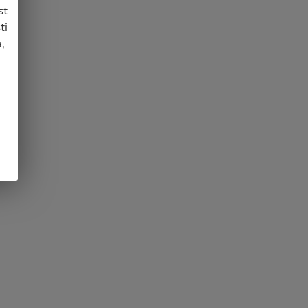
st
ti
,