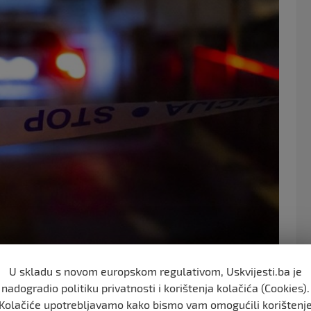
o
o
k
 ali je u 1:20 preminuo od zadobivenih ozljeda. Policija
U skladu s novom europskom regulativom, Uskvijesti.ba je
avedenim događajem.
nadogradio politiku privatnosti i korištenja kolačića (Cookies).
Kolačiće upotrebljavamo kako bismo vam omogućili korištenj
 u stan po nož i ubio ga