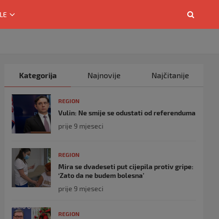
LE
Kategorija
Najnovije
Najčitanije
REGION
Vulin: Ne smije se odustati od referenduma
prije 9 mjeseci
REGION
Mira se dvadeseti put cijepila protiv gripe:
‘Zato da ne budem bolesna’
prije 9 mjeseci
REGION