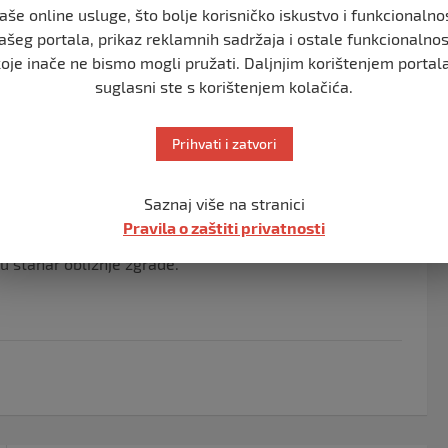
aše online usluge, što bolje korisničko iskustvo i funkcionalno
aće, navodno ovisnici o drogi. Napad se dogodio ispred
ašeg portala, prikaz reklamnih sadržaja i ostale funkcionalnos
koje inače ne bismo mogli pružati. Daljnjim korištenjem portala
suglasni ste s korištenjem kolačića.
ukobila s 22-godišnjakom. U jednom trenutku najstariji
ao više teških rana mladiću koji im je podlegao. Po
 službeno vozilo, glavom je udarao u žičanu pregradu u
Prihvati i zatvori
Saznaj više na stranici
u dućane, pečenjare i kafiće i žicati pare. Nisam vidio da
Pravila o zaštiti privatnosti
olicija sa sirenama. Tko zna zašto su napali jadnog
nu stanar obližnje zgrade.