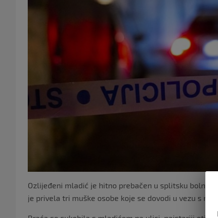
Ozlijeđeni mladić je hitno prebačen u splitsku bolnicu,
je privela tri muške osobe koje se dovodi u vezu s n
Braća se sukobila s mladićem na ulici, najstariji otišao