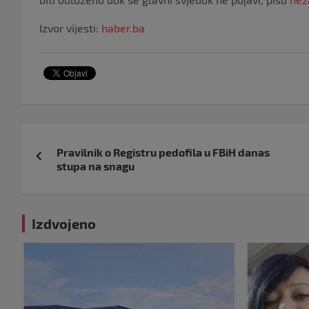
Izvor vijesti:
haber.ba
Navigacija
Pravilnik o Registru pedofila u FBiH danas
objava
stupa na snagu
Izdvojeno