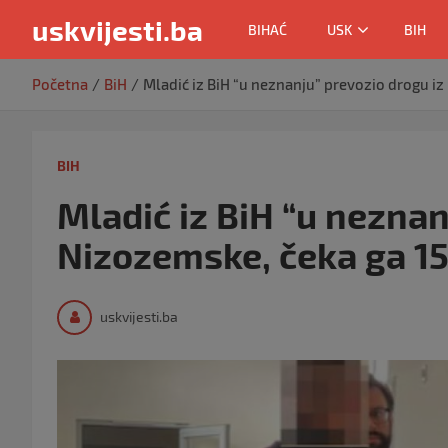
uskvijesti.ba
BIHAĆ
USK
BIH
Skip
Početna
BiH
Mladić iz BiH “u neznanju” prevozio drogu iz
to
content
BIH
Mladić iz BiH “u neznan
Nizozemske, čeka ga 15
uskvijesti.ba