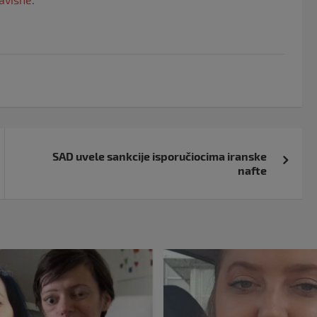
SAD uvele sankcije isporučiocima iranske
nafte