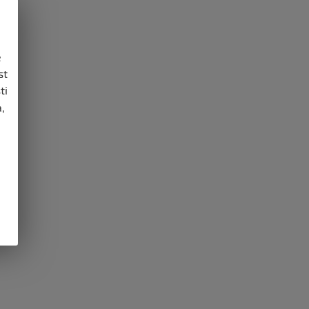
e
st
ti
,