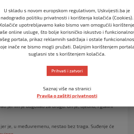
U skladu s novom europskom regulativom, Uskvijesti.ba je
nadogradio politiku privatnosti i korištenja kolačića (Cookies).
ć da je bio plaćen da automobil preveze od Nizozemske
Kolačiće upotrebljavamo kako bismo vam omogućili korištenj
aše online usluge, što bolje korisničko iskustvo i funkcionalno
nao šta prevozi, jer je dio droge i sam “rasturao”. U
ašeg portala, prikaz reklamnih sadržaja i ostale funkcionalnos
kazne.
koje inače ne bismo mogli pružati. Daljnjim korištenjem portala
suglasni ste s korištenjem kolačića.
antskog porijekla, koji je drogu vadio iz specijalno
priznao da je kanabis, koji je izvadio iz tajnog bunkera,
Prihvati i zatvori
cijalno prerađenom automobilu.
Saznaj više na stranici
Pravila o zaštiti privatnosti
rila ovu dvojicu optuženih. Naime, njih je prijavio upravo
li jer im je dugovao za drogu. On je, ujedno, i glavni
 jer je, u međuvremenu, nestao bez traga. Suđenje će
avisne
.