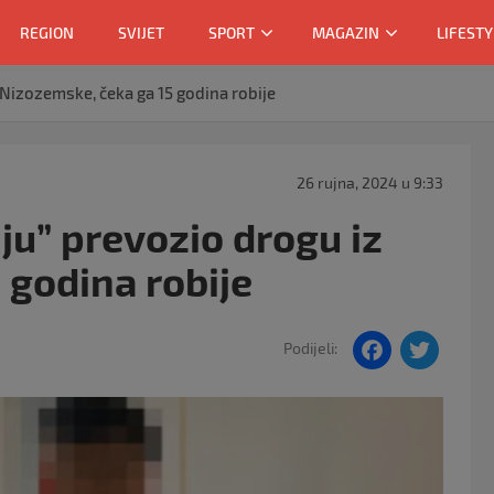
REGION
SVIJET
SPORT
MAGAZIN
LIFESTY
 Nizozemske, čeka ga 15 godina robije
26 rujna, 2024 u 9:33
ju” prevozio drogu iz
 godina robije
F
T
Podijeli:
a
w
c
itt
e
er
b