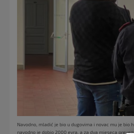
Navodno, mladić je bio u dugovima i novac mu je bio 
navodno je dobio 2000 evra, a za dva mjeseca prevez