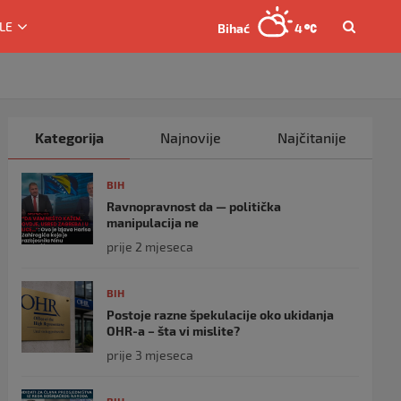
LE
Bihać
4
Kategorija
Najnovije
Najčitanije
BIH
Ravnopravnost da — politička
manipulacija ne
prije 2 mjeseca
BIH
Postoje razne špekulacije oko ukidanja
OHR-a – šta vi mislite?
prije 3 mjeseca