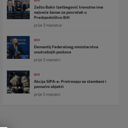
BIH
Zašto Bakir Izetbegović trenutno ima
najveće šanse za povratak u
Predsjedništvo BiH
prije 3 mjeseca
BIH
Demantij Federalnog ministarstva
unutrašnjih poslova
prije 5 mjeseci
BIH
Akcija SIPA-e: Pretresaju se stambeni i
pomoćni objekti
prije 5 mjeseci