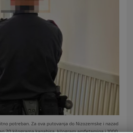
o
o
k
hitno potreban. Za ova putovanja do Nizozemske i nazad
ao 20 kilograma kanabisa, kilogram amfetamina i 1000