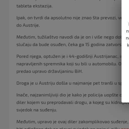
tableta ekstazija.
Ipak, on tvrdi da apsolutno nije znao šta prevozi, ve
do Austrije.
n
Međutim, tužilaštvo navodi da je on i više nego dobro z
n
slučaju da bude osuđen, čeka ga 15 godina zatvorske 
Pored njega, optužen je i 44-godišnji Austrijanac, imigr
napravljenih spremnika koji su bili u automobilu. On je 
predao upravo državljaninu BiH.
Droga je u Austriju došla u najmanje pet tranši u spe
Inače, najzanimljiviji dio je kako je policija uopšte otk
diler kojem su preprodavali drogu, a kojeg su kidnapova
svjedok na suđenju.
Međutim, upravo je ovaj diler zakomplikovao suđenje,
biti odloženo dok se glavni svjedok ne pojavi, pišu
nez