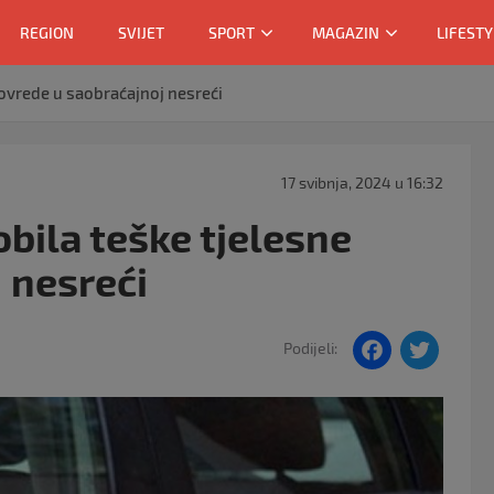
REGION
SVIJET
SPORT
MAGAZIN
LIFESTY
povrede u saobraćajnoj nesreći
17 svibnja, 2024 u 16:32
bila teške tjelesne
 nesreći
F
T
Podijeli:
a
w
c
itt
e
er
b