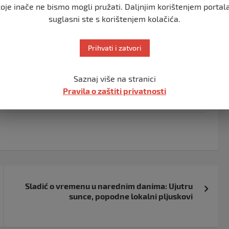
z MUP-a HNK, izvršen uviđaj.
koje inače ne bismo mogli pružati. Daljnjim korištenjem portala
suglasni ste s korištenjem kolačića.
ak oko 18,45 sati dogodila saobraćajna nesreća u kojoj
D.Š. (1982) s vozilom marke Passat. Teške tjelesne
Prihvati i zatvori
ijesti.ba
.
Saznaj više na stranici
Pravila o zaštiti privatnosti
Sladić o vremenu u narednim danima: Ujutru
sunce, popodne lokalni pljuskovi