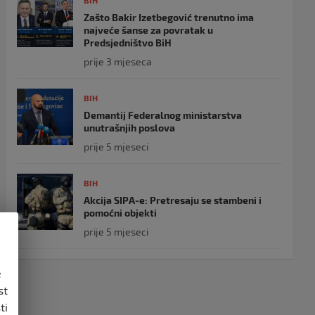
BIH
Zašto Bakir Izetbegović trenutno ima
najveće šanse za povratak u
Predsjedništvo BiH
prije 3 mjeseca
BIH
Demantij Federalnog ministarstva
unutrašnjih poslova
prije 5 mjeseci
BIH
Akcija SIPA-e: Pretresaju se stambeni i
pomoćni objekti
prije 5 mjeseci
e
st
ti