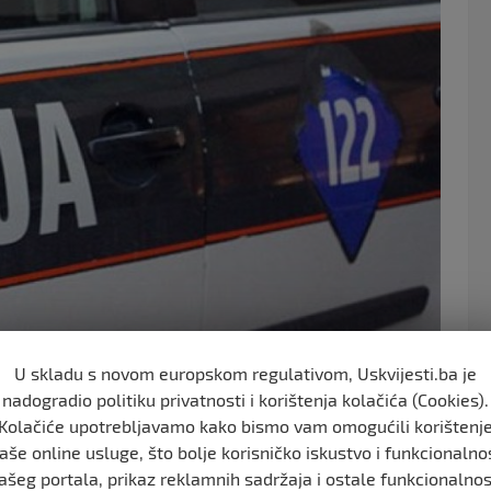
o
o
k
U skladu s novom europskom regulativom, Uskvijesti.ba je
nadogradio politiku privatnosti i korištenja kolačića (Cookies).
Kolačiće upotrebljavamo kako bismo vam omogućili korištenj
aše online usluge, što bolje korisničko iskustvo i funkcionalno
N i pješakinja A.V. (1959).
ašeg portala, prikaz reklamnih sadržaja i ostale funkcionalnos