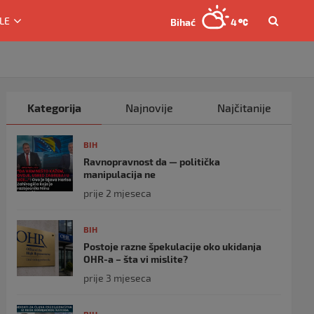
LE
Bihać
4
Kategorija
Najnovije
Najčitanije
BIH
Ravnopravnost da — politička
manipulacija ne
prije 2 mjeseca
BIH
Postoje razne špekulacije oko ukidanja
OHR-a – šta vi mislite?
prije 3 mjeseca