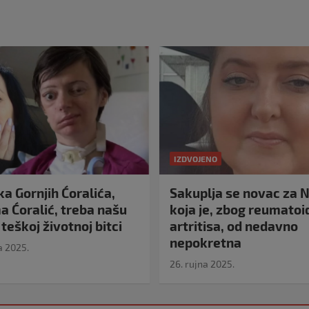
IZDVOJENO
a Gornjih Ćoralića,
Sakuplja se novac za N
 Ćoralić, treba našu
koja je, zbog reumato
teškoj životnoj bitci
artritisa, od nedavno
nepokretna
a 2025.
26. rujna 2025.