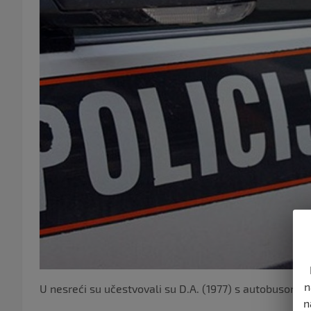
n
U nesreći su učestvovali su D.A. (1977) s autobusom MA
n