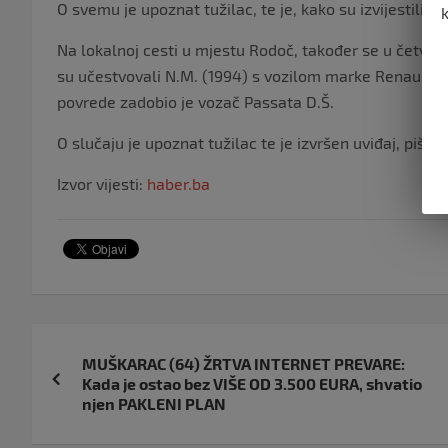
O svemu je upoznat tužilac, te je, kako su izvijestili i
Na lokalnoj cesti u mjestu Rodoč, također se u četvrt
su učestvovali N.M. (1994) s vozilom marke Renault i 
povrede zadobio je vozač Passata D.Š.
O slučaju je upoznat tužilac te je izvršen uviđaj, pišu
V
Izvor vijesti:
haber.ba
Navigacija
MUŠKARAC (64) ŽRTVA INTERNET PREVARE:
objava
Kada je ostao bez VIŠE OD 3.500 EURA, shvatio
njen PAKLENI PLAN