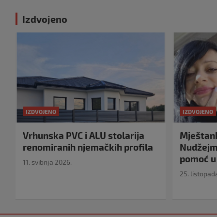
Izdvojeno
IZDVOJENO
IZDVOJENO
Vrhunska PVC i ALU stolarija
Mještank
renomiranih njemačkih profila
Nudžejma
pomoć u 
11. svibnja 2026.
25. listopad