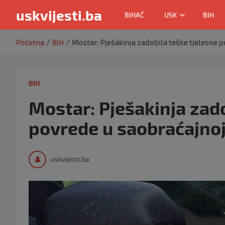
uskvijesti.ba
BIHAĆ
USK
BIH
Skip
Početna
BiH
Mostar: Pješakinja zadobila teške tjelesne 
to
content
BIH
Mostar: Pješakinja zado
povrede u saobraćajnoj
uskvijesti.ba