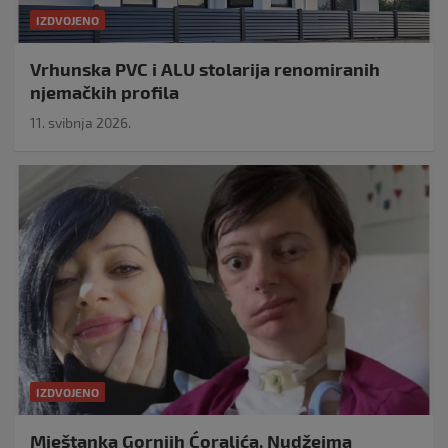
IZDVOJENO
Vrhunska PVC i ALU stolarija renomiranih
njemačkih profila
11. svibnja 2026.
IZDVOJENO
Mještanka Gornjih Ćoralića, Nudžejma