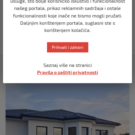
usluge, što bolje korisničko iskustvo i funkcionalnost
prije 5 mjeseci
našeg portala, prikaz reklamnih sadržaja i ostale
funkcionalnosti koje inače ne bismo mogli pružati.
Daljnjim korištenjem portala, suglasni ste s
BIH
korištenjem kolačića.
Akcija SIPA-e: Pretresaju se stambeni i
pomoćni objekti
prije 5 mjeseci
Prihvati i zatvori
Izdvojeno
Saznaj više na stranici
Pravila o zaštiti privatnosti