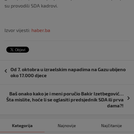
su provodili SDA kadrovi.
Izvor vijesti:
haber.ba
Navigacija
Od 7. oktobra u izraelskim napadima na Gazu ubijeno
objava
oko 17.000 djece
Baš onako kako je i meni poručio Bakir Izetbegović…
Šta mislite, hoće li se oglasiti predsjednik SDA ili prva
dama?!
Kategorija
Najnovije
Najčitanije