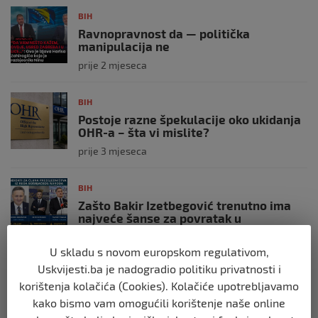
BIH
Ravnopravnost da — politička
manipulacija ne
prije 2 mjeseca
BIH
Postoje razne špekulacije oko ukidanja
OHR-a – šta vi mislite?
prije 3 mjeseca
BIH
Zašto Bakir Izetbegović trenutno ima
najveće šanse za povratak u
Predsjedništvo BiH
prije 3 mjeseca
U skladu s novom europskom regulativom,
Uskvijesti.ba je nadogradio politiku privatnosti i
korištenja kolačića (Cookies). Kolačiće upotrebljavamo
BIH
kako bismo vam omogućili korištenje naše online
Demantij Federalnog ministarstva
unutrašnjih poslova