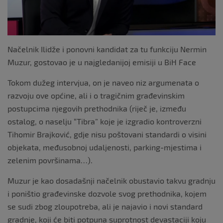
Načelnik Ilidže i ponovni kandidat za tu funkciju Nermin
Muzur, gostovao je u najgledanijoj emisiji u BiH Face
Tokom dužeg intervjua, on je naveo niz argumenata o
razvoju ove općine, ali i o tragičnim građevinskim
postupcima njegovih prethodnika (riječ je, između
ostalog, o naselju “Tibra” koje je izgradio kontroverzni
Tihomir Brajković, gdje nisu poštovani standardi o visini
objekata, međusobnoj udaljenosti, parking-mjestima i
zelenim površinama…).
Muzur je kao dosadašnji načelnik obustavio takvu gradnju
i poništio građevinske dozvole svog prethodnika, kojem
se sudi zbog zloupotreba, ali je najavio i novi standard
gradnje, koji će biti potpuna suprotnost devastaciji koju