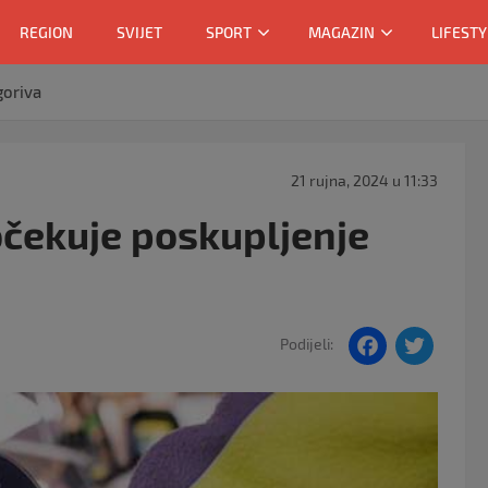
REGION
SVIJET
SPORT
MAGAZIN
LIFESTY
goriva
21 rujna, 2024 u 11:33
čekuje poskupljenje
F
T
Podijeli:
a
w
c
itt
e
er
b