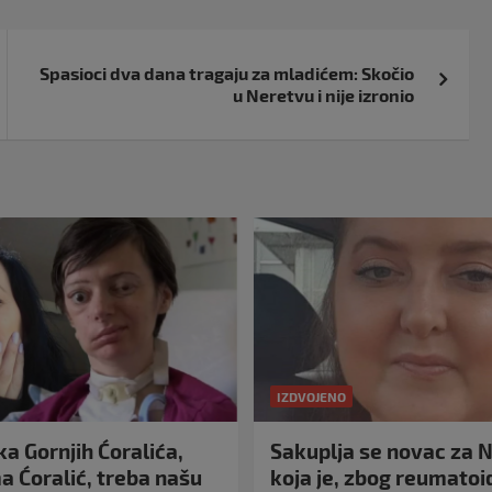
Spasioci dva dana tragaju za mladićem: Skočio
u Neretvu i nije izronio
IZDVOJENO
a Gornjih Ćoralića,
Sakuplja se novac za N
 Ćoralić, treba našu
koja je, zbog reumato