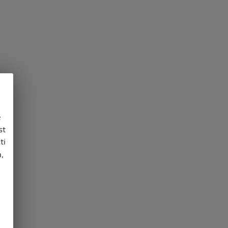
e
st
ti
,