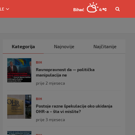
LE
Bihać
4
Kategorija
Najnovije
Najčitanije
BIH
Ravnopravnost da — politička
manipulacija ne
prije 2 mjeseca
BIH
Postoje razne špekulacije oko ukidanja
OHR-a – šta vi mislite?
prije 3 mjeseca