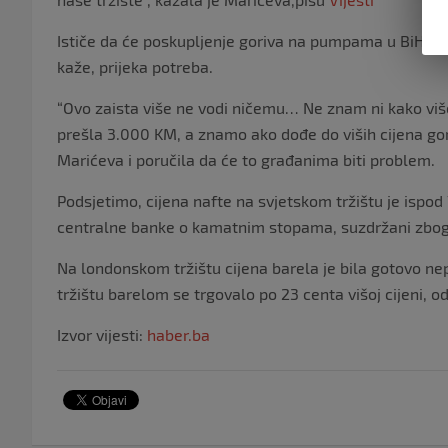
Ističe da će poskupljenje goriva na pumpama u BiH bi
kaže, prijeka potreba.
“Ovo zaista više ne vodi ničemu… Ne znam ni kako viš
prešla 3.000 KM, a znamo ako dođe do viših cijena gor
Marićeva i poručila da će to građanima biti problem.
Podsjetimo, cijena nafte na svjetskom tržištu je ispo
centralne banke o kamatnim stopama, suzdržani zbog 
Na londonskom tržištu cijena barela je bila gotovo ne
tržištu barelom se trgovalo po 23 centa višoj cijeni, o
Izvor vijesti:
haber.ba