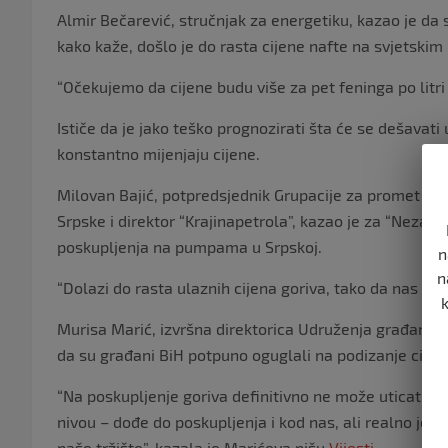
Almir Bečarević, stručnjak za energetiku, kazao je da 
kako kaže, došlo je do rasta cijene nafte na svjetski
“Očekujemo da cijene budu više za pet feninga po litri 
Ističe da je jako teško prognozirati šta će se dešavati
konstantno mijenjaju cijene.
Milovan Bajić, potpredsjednik Grupacije za promet na
Srpske i direktor “Krajinapetrola”, kazao je za “Neza
poskupljenja na pumpama u Srpskoj.
n
n
“Dolazi do rasta ulaznih cijena goriva, tako da nas slj
Murisa Marić, izvršna direktorica Udruženja građana D
da su građani BiH potpuno oguglali na podizanje cijena,
“Na poskupljenje goriva definitivno ne može uticati ni
nivou – dođe do poskupljenja i kod nas, ali realno je d
naše tržište”, kazala je Marićeva,pišu
Vijesti