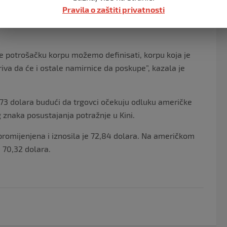
Pravila o zaštiti privatnosti
ti ogroman udar na potrošače jer su automobili, kako
e potrošačku korpu možemo definisati, korpu koja je
iva da će i ostale namirnice da poskupe”, kazala je
d 73 dolara budući da trgovci očekuju odluku američke
znaka posustajanja potražnje u Kini.
promijenjena i iznosila je 72,84 dolara. Na američkom
d 70,32 dolara.