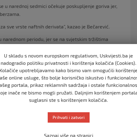
se u narednoj sedmici očekuje poskupljenje goriva jer,
m berzama.
za sve vrste naftnih derivata”, kazao je Bečarević.
 u narednom periodu, jer se na svjetskim tržištima
U skladu s novom europskom regulativom, Uskvijesti.ba je
ftom i naftnim derivatima Privredne komore Republike
nadogradio politiku privatnosti i korištenja kolačića (Cookies).
visne novine” da se u narednim danima očekuju
Kolačiće upotrebljavamo kako bismo vam omogućili korištenj
aše online usluge, što bolje korisničko iskustvo i funkcionalno
ašeg portala, prikaz reklamnih sadržaja i ostale funkcionalnos
edeće sedmice očekuju više cijene”, kazao je Bajić.
koje inače ne bismo mogli pružati. Daljnjim korištenjem portala
suglasni ste s korištenjem kolačića.
ON iz Prijedora, kazala je ranije za “Nezavisne novine”
 pa tako i u slučaju goriva.
Prihvati i zatvori
ko, te kada dođe do rasta cijene barela na svjetskom
a mora da postoji određeni period da bi se to odrazilo na
Saznaj više na stranici