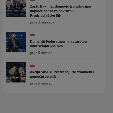
BIH
Zašto Bakir Izetbegović trenutno ima
najveće šanse za povratak u
Predsjedništvo BiH
prije 3 mjeseca
BIH
Demantij Federalnog ministarstva
unutrašnjih poslova
prije 5 mjeseci
BIH
Akcija SIPA-e: Pretresaju se stambeni i
pomoćni objekti
prije 5 mjeseci