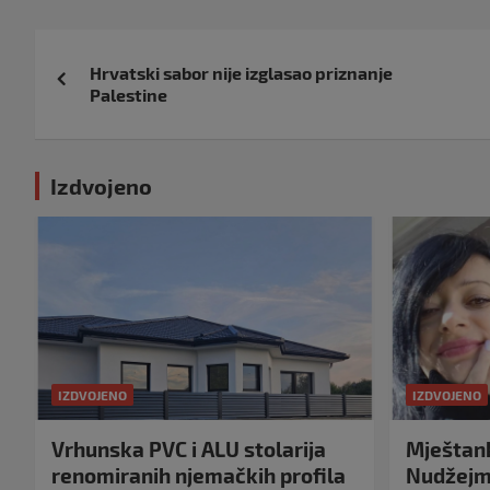
Navigacija
Hrvatski sabor nije izglasao priznanje
objava
Palestine
Izdvojeno
IZDVOJENO
IZDVOJENO
Vrhunska PVC i ALU stolarija
Mještank
renomiranih njemačkih profila
Nudžejma