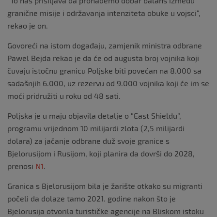
“To nas prisiljava da pronađemo dobar balans između
granične misije i održavanja intenziteta obuke u vojsci“,
rekao je on.
Govoreći na istom događaju, zamjenik ministra odbrane
Pawel Bejda rekao je da će od augusta broj vojnika koji
čuvaju istočnu granicu Poljske biti povećan na 8.000 sa
sadašnjih 6.000, uz rezervu od 9.000 vojnika koji će im se
moći pridružiti u roku od 48 sati.
Poljska je u maju objavila detalje o “East Shieldu”,
programu vrijednom 10 milijardi zlota (2,5 milijardi
dolara) za jačanje odbrane duž svoje granice s
Bjelorusijom i Rusijom, koji planira da dovrši do 2028,
prenosi
N1
.
Granica s Bjelorusijom bila je žarište otkako su migranti
počeli da dolaze tamo 2021. godine nakon što je
Bjelorusija otvorila turističke agencije na Bliskom istoku