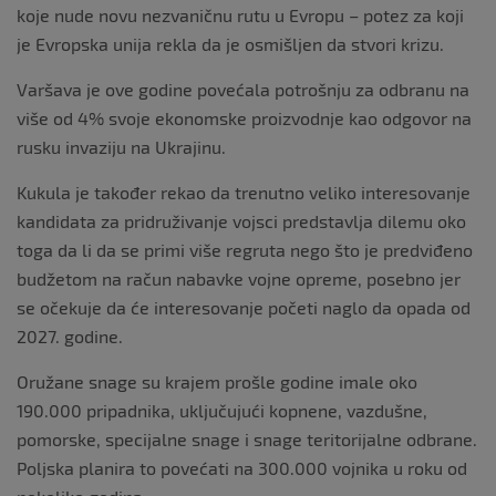
koje nude novu nezvaničnu rutu u Evropu – potez za koji
je Evropska unija rekla da je osmišljen da stvori krizu.
Varšava je ove godine povećala potrošnju za odbranu na
više od 4% svoje ekonomske proizvodnje kao odgovor na
rusku invaziju na Ukrajinu.
Kukula je također rekao da trenutno veliko interesovanje
kandidata za pridruživanje vojsci predstavlja dilemu oko
toga da li da se primi više regruta nego što je predviđeno
budžetom na račun nabavke vojne opreme, posebno jer
se očekuje da će interesovanje početi naglo da opada od
2027. godine.
Oružane snage su krajem prošle godine imale oko
190.000 pripadnika, uključujući kopnene, vazdušne,
pomorske, specijalne snage i snage teritorijalne odbrane.
Poljska planira to povećati na 300.000 vojnika u roku od