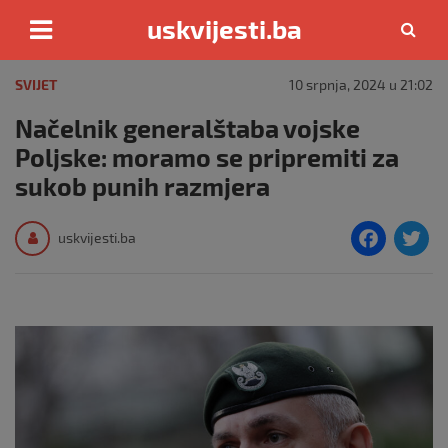
uskvijesti.ba
Skip
to
SVIJET
10 srpnja, 2024 u 21:02
content
Načelnik generalštaba vojske
Poljske: moramo se pripremiti za
sukob punih razmjera
F
T
uskvijesti.ba
a
c
i
e
e
b
o
o