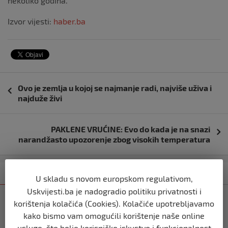
nekoliko godina.
Izvor vijesti:
haber.ba
Navigacija
Ovo je zemlja u kojoj se najmanje radi, najviše uživa i
objava
najduže živi
PAKLENE VRUĆINE: Evo do kada je na snazi
narandžasto upozorenje zbog visokih temperatura
Kategorija
Najnovije
Najčitanije
U skladu s novom europskom regulativom,
Uskvijesti.ba je nadogradio politiku privatnosti i
SVIJET
korištenja kolačića (Cookies). Kolačiće upotrebljavamo
Italijanski kapetan iz flotile za Gazu
kako bismo vam omogućili korištenje naše online
primio islam nakon što su izraelske
usluge, što bolje korisničko iskustvo i funkcionalnost