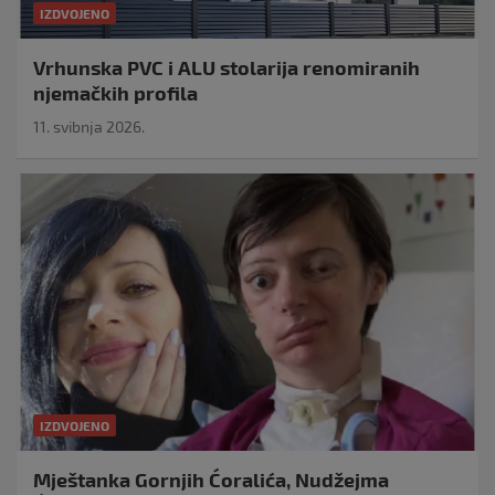
IZDVOJENO
Vrhunska PVC i ALU stolarija renomiranih
njemačkih profila
11. svibnja 2026.
IZDVOJENO
Mještanka Gornjih Ćoralića, Nudžejma