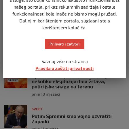
snage prekinule molitvu njegove
posade
našeg portala, prikaz reklamnih sadržaja i ostale
funkcionalnosti koje inače ne bismo mogli pružati.
prije 10 mjeseci
Daljnjim korištenjem portala, suglasni ste s
korištenjem kolačića.
SVIJET
Brod “Mikeno” probio izraelsku blokadu
i uplovio u Gazu – kapetan iz Sarajeva
Prihvati i zatvori
vijori zastavu BiH
prije 10 mjeseci
Saznaj više na stranici
Pravila o zaštiti privatnosti
SVIJET
Opsadno stanje u Münchenu, odjeknulo
nekoliko eksplozija: Ima žrtava,
policijske snage na terenu
prije 10 mjeseci
SVIJET
Putin: Spremni smo vojno uzvratiti
Zapadu
prije 11 mjeseci