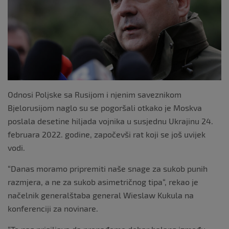
k
Odnosi Poljske sa Rusijom i njenim saveznikom
Bjelorusijom naglo su se pogoršali otkako je Moskva
poslala desetine hiljada vojnika u susjednu Ukrajinu 24.
februara 2022. godine, započevši rat koji se još uvijek
vodi.
“Danas moramo pripremiti naše snage za sukob punih
razmjera, a ne za sukob asimetričnog tipa“, rekao je
načelnik generalštaba general Wieslaw Kukula na
konferenciji za novinare.