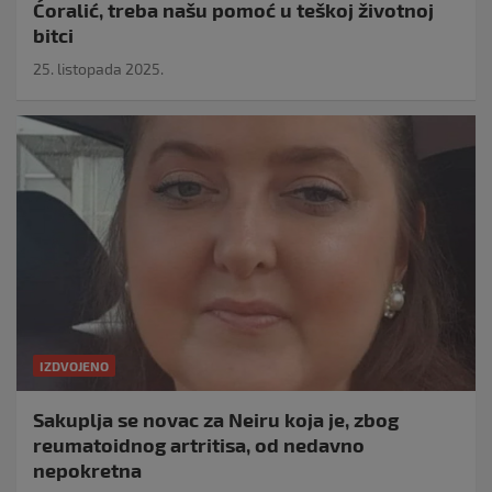
Ćoralić, treba našu pomoć u teškoj životnoj
bitci
25. listopada 2025.
IZDVOJENO
Sakuplja se novac za Neiru koja je, zbog
reumatoidnog artritisa, od nedavno
nepokretna